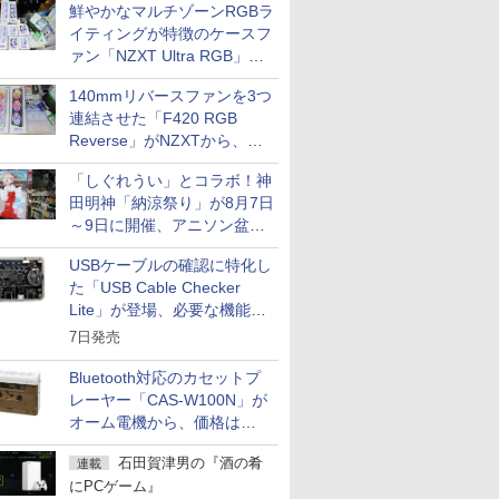
TシャツPOD pTa.shop
鮮やかなマルチゾーンRGBラ
イティングが特徴のケースフ
カスタム写真集POD fabli
ve
ァン「NZXT Ultra RGB」が
Impress Group Publication Informa
発売、計8製品
tion
140mmリバースファンを3つ
連結させた「F420 RGB
Reverse」がNZXTから、単
一フレーム採用
「しぐれうい」とコラボ！神
田明神「納涼祭り」が8月7日
～9日に開催、アニソン盆踊
りや屋台グルメなどもあり
USBケーブルの確認に特化し
た「USB Cable Checker
Lite」が登場、必要な機能を
凝縮しコンパクトに
7日発売
Bluetooth対応のカセットプ
レーヤー「CAS-W100N」が
オーム電機から、価格は
5,940円
石田賀津男の『酒の肴
連載
にPCゲーム』