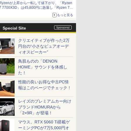
Ryzenが上昇から一転して値下がり、「Ryzen
7 7700X3D」は45,800円に急落し「Ryzen 7
7800X3D」との価格逆転解消 [8月前半のCPU
もっと見る
価格]
Special Site
クリエイティブが作った2万
円台の“小さなピュアオーデ
ィオスピーカー”
鳥肌ものの「DENON
HOME」サウンドを体感し
た！
性能の良いお得な中古PC情
報はこのページでチェック！
レイズのプレミアムカー向け
ブランドHOMURAから
「2×9R」が登場！
マウス、RTX 5060 Ti搭載ゲ
ーミングPCが7万5,000円オ