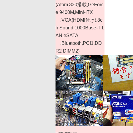
(Atom 330搭載,GeForc
e 9400M,Mini-ITX
,VGA(HDMI付き),8c
h Sound,1000Base-T L
AN,eSATA
,Bluetooth,PCI1,DD
R2 DIMM2)