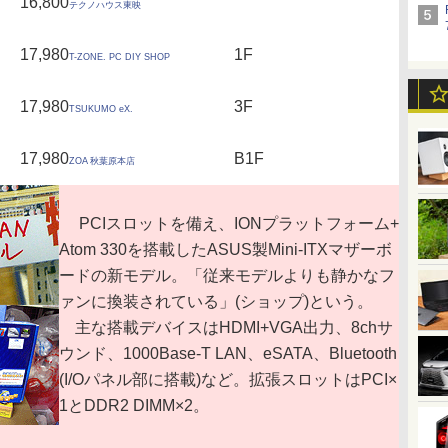
16,800
テクノハウス東映
17,980
1F
T-ZONE. PC DIY SHOP
17,980
3F
TSUKUMO eX.
17,980
B1F
ZOA 秋葉原本店
PCIスロットを備え、IONプラットフォーム+
Atom 330を搭載したASUS製Mini-ITXマザーボ
ードの新モデル。「従来モデルよりも静かなフ
ァンに換装されている」(ショップ)という。
主な搭載デバイスはHDMI+VGA出力、8chサ
ウンド、1000Base-T LAN、eSATA、Bluetooth
(I/Oパネル部に搭載)など。拡張スロットはPCI×
1とDDR2 DIMM×2。