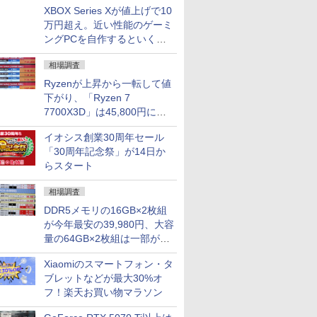
XBOX Series Xが値上げで10
万円超え。近い性能のゲーミ
ングPCを自作するといくら
になる？
相場調査
Ryzenが上昇から一転して値
下がり、「Ryzen 7
7700X3D」は45,800円に急
落し「Ryzen 7 7800X3D」
イオシス創業30周年セール
との価格逆転解消 [8月前半の
「30周年記念祭」が14日か
CPU価格]
らスタート
相場調査
DDR5メモリの16GB×2枚組
が今年最安の39,980円、大容
量の64GB×2枚組は一部が続
騰 [8月前半のメモリ価格]
Xiaomiのスマートフォン・タ
ブレットなどが最大30%オ
フ！楽天お買い物マラソン