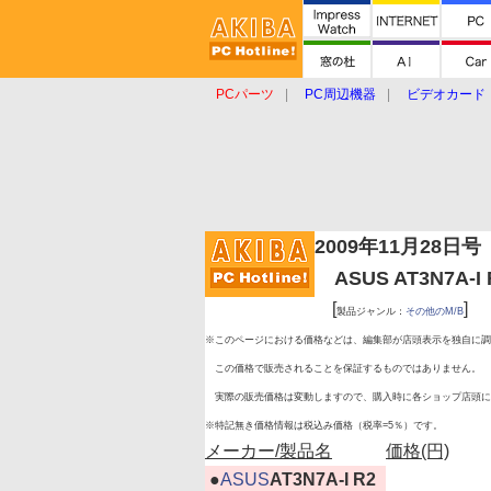
PCパーツ
PC周辺機器
ビデオカード
タブレット
おもしろグッズ
ショップ
2009年11月28日号
ASUS AT3N7A-I
[
]
製品ジャンル：
その他のM/B
※このページにおける価格などは、編集部が店頭表示を独自に調
この価格で販売されることを保証するものではありません。
実際の販売価格は変動しますので、購入時に各ショップ店頭に
※特記無き価格情報は税込み価格（税率=5％）です。
メーカー/製品名
価格(円)
|
●
ASUS
AT3N7A-I R2