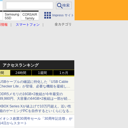
Impress サイト
全カテゴリ
原情報
スマートフォン
アクセスランキング
時間
24時間
1週間
1カ月
USBケーブルの確認に特化した「USB Cable
Checker Lite」が登場、必要な機能を凝縮しコ
ンパクトに 7日発売
DDR5メモリの16GB×2枚組が今年最安の
39,980円、大容量の64GB×2枚組は一部が続騰
[8月前半のメモリ価格]
XBOX Series Xが値上げで10万円超え。近い性
能のゲーミングPCを自作するといくらになる？
【石田賀津男の『酒の肴にPCゲーム』】
イオシス創業30周年セール「30周年記念祭」が
14日からスタート