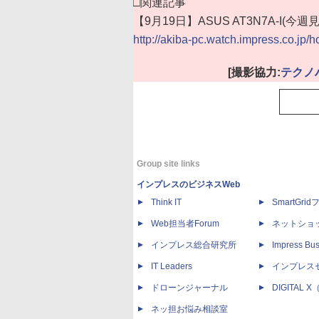
□関連記事
【9月19日】ASUS AT3N7A-I(今
http://akiba-pc.watch.impress.co.jp/
[撮影協力:
テクノ
Group site links
インプレスのビジネスWeb
Think IT
SmartGri
Web担当者Forum
ネットショ
インプレス総合研究所
Impress Bus
IT Leaders
インプレス
ドローンジャーナル
DIGITAL
ネッ担お悩み相談室