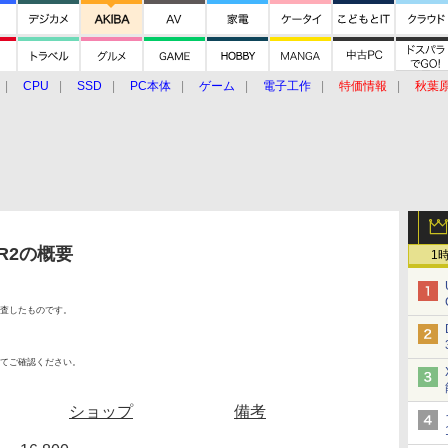
CPU
SSD
PC本体
ゲーム
電子工作
特価情報
秋葉
グルメ
イベント
価格動向
 R2の概要
1
査したものです。
てご確認ください。
ショップ
備考