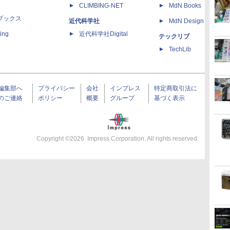
CLIMBING-NET
MdN Books
ブックス
近代科学社
MdN Design Interacti
ing
近代科学社Digital
テックリブ
TechLib
編集部へ
プライバシー
会社
インプレス
特定商取引法に
のご連絡
ポリシー
概要
グループ
基づく表示
Copyright ©
2026
Impress Corporation. All rights reserved.