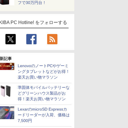
フで30万円台！
KIBA PC Hotline! をフォローする
新記事
LenovoのノートPCやゲーミ
ングタブレットなどがお得！
ICE
楽天お買い物マラソン
天海社
準固体モバイルバッテリーな
ス
Comic curea
どグリーンハウス製品がお
impress QuickBooks
得！楽天お買い物マラソン
PUBFUN
LexarのmicroSD Expressカ
パブファンセルフ
ードリーダーが入荷、価格は
7,500円
IPGネットワーク