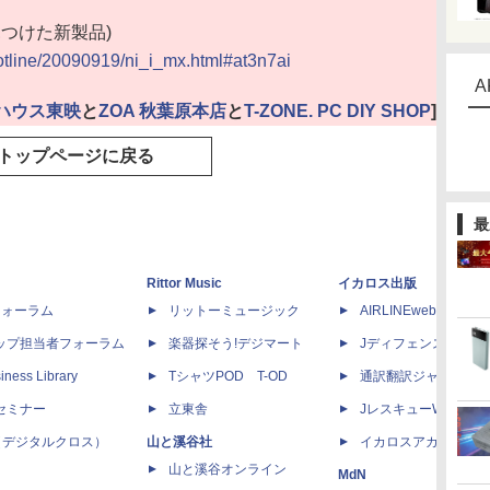
週見つけた新製品)
hotline/20090919/ni_i_mx.html#at3n7ai
A
ハウス東映
と
ZOA 秋葉原本店
と
T-ZONE. PC DIY SHOP
]
トップページに戻る
最
Rittor Music
イカロス出版
dフォーラム
リットーミュージック
AIRLINEweb
ップ担当者フォーラム
楽器探そう!デジマート
Jディフェンスニュー
iness Library
TシャツPOD T-OD
通訳翻訳ジャーナル
セミナー
立東舎
JレスキューWeb
 X（デジタルクロス）
山と溪谷社
イカロスアカデミー
山と溪谷オンライン
MdN