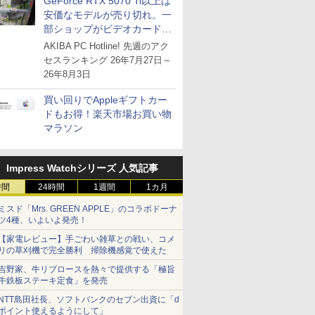
GeForce RTX 5070 Ti以上は
安価なモデルが売り切れ。一
部ショップがビデオカードの
購入制限を実施したニュース
AKIBA PC Hotline! 先週のアク
が注目を集める
セスランキング 26年7月27日～
26年8月3日
買い回りでAppleギフトカー
ドもお得！楽天市場お買い物
マラソン
Impress Watchシリーズ 人気記事
時間
24時間
1週間
1カ月
ミスド「Mrs. GREEN APPLE」のコラボドーナ
ツ4種、いよいよ発売！
【家電レビュー】手ごわい雑草との戦い、コメ
リの草刈機で完全勝利 掃除機感覚で使えた
吉野家、牛リブロースを熱々で提供する「極旨
牛鉄板ステーキ定食」を発売
NTT島田社長、ソフトバンクのセブン出資に「d
ポイント使えるようにして」