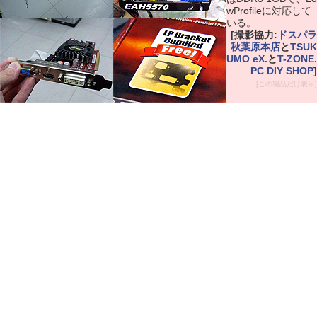
wProfileに対応して
いる。
[撮影協力:
ドスパラ
秋葉原本店
と
TSUK
UMO eX.
と
T-ZONE.
PC DIY SHOP
]
[この製品だけ表示]