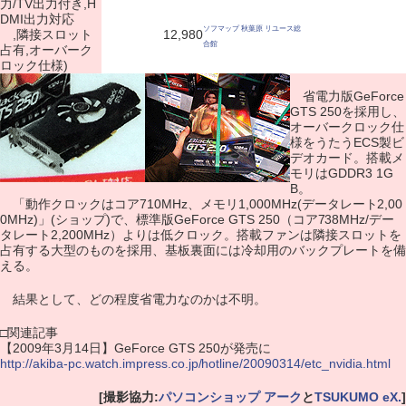
力/TV出力付き,H
DMI出力対応
ソフマップ 秋葉原 リユース総
,隣接スロット
12,980
合館
占有,オーバーク
ロック仕様)
省電力版GeForce
GTS 250を採用し、
オーバークロック仕
様をうたうECS製ビ
デオカード。搭載メ
モリはGDDR3 1G
B。
「動作クロックはコア710MHz、メモリ1,000MHz(データレート2,00
0MHz)」(ショップ)で、標準版GeForce GTS 250（コア738MHz/デー
タレート2,200MHz）よりは低クロック。搭載ファンは隣接スロットを
占有する大型のものを採用、基板裏面には冷却用のバックプレートを備
える。
結果として、どの程度省電力なのかは不明。
□関連記事
【2009年3月14日】GeForce GTS 250が発売に
http://akiba-pc.watch.impress.co.jp/hotline/20090314/etc_nvidia.html
[撮影協力:
パソコンショップ アーク
と
TSUKUMO eX.
]