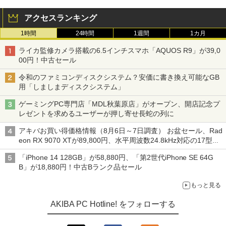
アクセスランキング
1時間
24時間
1週間
1カ月
ライカ監修カメラ搭載の6.5インチスマホ「AQUOS R9」が39,0
00円！中古セール
令和のファミコンディスクシステム？安価に書き換え可能なGB
用「しましまディスクシステム」
ゲーミングPC専門店「MDL秋葉原店」がオープン、開店記念プ
レゼントを求めるユーザーが押し寄せ長蛇の列に
アキバお買い得価格情報（8月6日～7日調査） お盆セール、Rad
eon RX 9070 XTが89,800円、水平周波数24.8kHz対応の17型モ
ニターが9,801円、暑さ指数連動セール ほか
「iPhone 14 128GB」が58,880円、「第2世代iPhone SE 64G
B」が18,880円！中古Bランク品セール
もっと見る
AKIBA PC Hotline! をフォローする