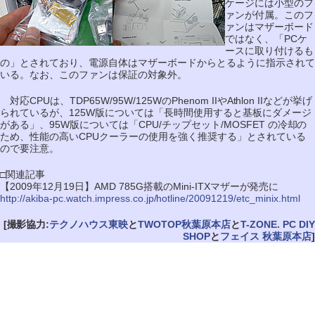
ケージには小型のフ
ァンが付属。このフ
ァンはマザーボード
ではなく、「PCケ
ースに取り付けるも
の」とされており、電源自体はマザーボードからとるように指示されて
いる。なお、このファンは保証の対象外。
対応CPUは、TDP65W/95W/125WのPhenom IIやAthlon IIなどが挙げ
られているが、125W版については「長時間使用すると基板にダメージ
がある」、95W版については「CPU/チップセット/MOSFET の冷却の
ため、性能の高いCPUクーラーの使用を強く推奨する」とされている
ので要注意。
□関連記事
【2009年12月19日】AMD 785G搭載のMini-ITXマザーが発売に
http://akiba-pc.watch.impress.co.jp/hotline/20091219/etc_minix.html
[撮影協力:
テクノハウス東映
と
TWOTOP秋葉原本店
と
T-ZONE. PC DIY
SHOP
と
フェイス 秋葉原本店
]