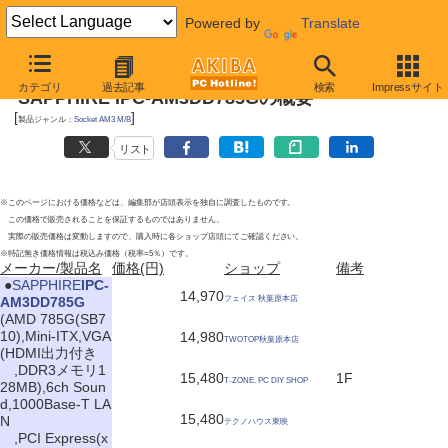
Powered by
Translate
2010年3月6日号
カテゴリ
過去記事
検索
Impressサイト
SAPPHIRE IPC-AM3DD785Gの概要
[
]
製品ジャンル：
Socket AM3 M/B
リスト
※このページにおける価格などは、編集部が店頭表示を独自に調査したものです。
この価格で販売されることを保証するものではありません。
実際の販売価格は変動しますので、購入時に各ショップ店頭にてご確認ください。
※特記無き価格情報は税込み価格（税率=5％）です。
メーカー/製品名
価格(円)
ショップ
備考
|
●
SAPPHIRE
IPC-
14,970
AM3DD785G
フェイス 秋葉原本店
(AMD 785G(SB7
10),Mini-ITX,VGA
14,980
TWOTOP秋葉原本店
(HDMI出力付き
,DDR3メモリ1
15,480
1F
T-ZONE. PC DIY SHOP
28MB),6ch Soun
d,1000Base-T LA
15,480
N
テクノハウス東映
,PCI Express(x