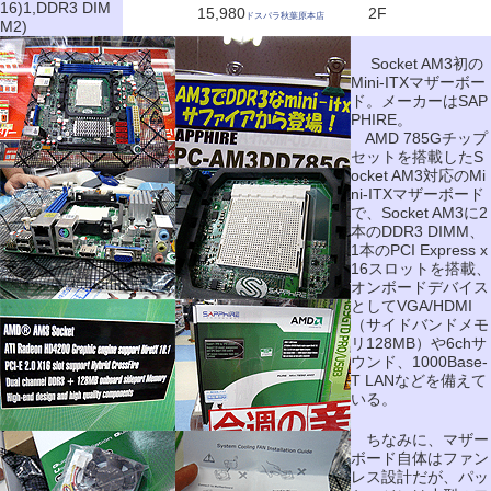
16)1,DDR3 DIM
15,980
2F
ドスパラ秋葉原本店
M2)
Socket AM3初の
Mini-ITXマザーボー
ド。メーカーはSAP
PHIRE。
AMD 785Gチップ
セットを搭載したS
ocket AM3対応のMi
ni-ITXマザーボード
で、Socket AM3に2
本のDDR3 DIMM、
1本のPCI Express x
16スロットを搭載、
オンボードデバイス
としてVGA/HDMI
（サイドバンドメモ
リ128MB）や6chサ
ウンド、1000Base-
T LANなどを備えて
いる。
ちなみに、マザー
ボード自体はファン
レス設計だが、パッ