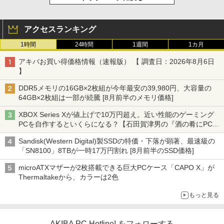
アクセスランキング
1時間
24時間
1週間
1カ月
アキバお買い得価格情報（速報版） 【 調査日：2026年8月6日
】
DDR5メモリの16GB×2枚組が今年最安の39,980円、大容量の
64GB×2枚組は一部が続騰 [8月前半のメモリ価格]
XBOX Series Xが値上げで10万円超え。近い性能のゲーミング
PCを自作するといくらになる？【石田賀津男の『酒の肴にPCゲ
ーム』】
Sandisk(Western Digital)製SSDの特価・下落が顕著、最速級の
「SN8100」8TBが一時17万円割れ [8月前半のSSD価格]
microATXマザーが2枚搭載できる巨大PCケース「CAPO X」が
Thermaltakeから、カラーは2色
もっと見る
AKIBA PC Hotline! をフォローする