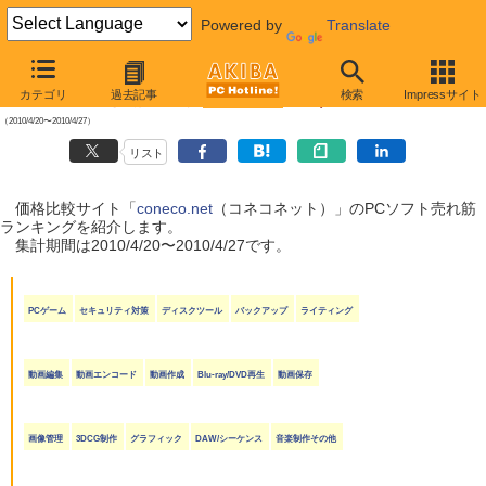
Powered by
Translate
【 2010年5月1日号 】
カテゴリ
過去記事
検索
Impressサイト
coneco.net売れ筋ランキング（ソフト編）
（2010/4/20〜2010/4/27）
リスト
価格比較サイト「
coneco.net
（コネコネット）」のPCソフト売れ筋
ランキングを紹介します。
集計期間は2010/4/20〜2010/4/27です。
PCゲーム
セキュリティ対策
ディスクツール
バックアップ
ライティング
動画編集
動画エンコード
動画作成
Blu-ray/DVD再生
動画保存
画像管理
3DCG制作
グラフィック
DAW/シーケンス
音楽制作その他