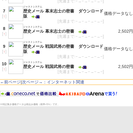
[先週まで:−→−→−→−→−]
ジャストシステム
7
歴史メール 幕末志士の密書 ダウンロード
価格データなし
版
[
↑
]
[先週まで:−→−→−→−→−]
ジャストシステム
8
歴史メール 幕末志士の密書
2,502円
[
↑
]
[先週まで:−→−→−→−→−]
ジャストシステム
9
歴史メール 戦国武将の密書 ダウンロード
価格データなし
版
[
↑
]
[先週まで:−→−→−→−→−]
ジャストシステム
10
歴史メール 戦国武将の密書
2,502円
[
↑
]
[先週まで:−→−→−→−→−]
←前ページ
|
次ページ→：インターネット関連
※特記無き価格データは税込み価格（税率=5％）です。