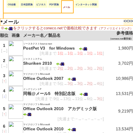
OS全般
日本語変換
ビジネス
PDF変換
インターネット関連
メール
●
<<
>>
メール
※
をクリックするとconeco.netで価格比較できます
（アフィリエイトリンク）
参考価格
順位
画像
メーカー名／製品名
（coneco.net最安値）
ソースネクスト/source next
1
PostPet V3 for Windows
1,980円
[
→
]
[先週まで:
1位
→
1位
→
1位
→
1位
→
1位
]
ジャストシステム
2
Shuriken 2010
3,702円
[
→
]
[先週まで:
2位
→
2位
→
2位
→
3位
→
2位
]
マイクロソフト/Microsoft
3
Office Outlook 2007
10,986円
[
↑
]
[先週まで:5位→
3位
→
3位
→
2位
→
4位
]
インクリメントP
4
同報@メール5 特別記念版
13,531円
[
↓
]
[先週まで:9位→13位→11位→6位→
3位
]
マイクロソフト/Microsoft
5
Office Outlook 2010 アカデミック版
9,219円
[
↑
]
[先週まで:−→−→−→−→−]
マイクロソフト/Microsoft
6
Office Outlook 2010
13,534円
[
↑
]