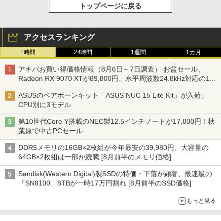
トップページに戻る
アクセスランキング
1時間
24時間
1週間
1カ月
アキバお買い得価格情報（8月6日～7日調査） お盆セール、
Radeon RX 9070 XTが89,800円、水平周波数24.8kHz対応の17
型モニターが9,801円、暑さ指数連動セール ほか
ASUSのベアボーンキット「ASUS NUC 15 Lite Kit」が入荷、
CPU別に3モデル
第10世代Core Y搭載のNEC製12.5インチノートが17,800円！秋
葉原で中古PCセール
DDR5メモリの16GB×2枚組が今年最安の39,980円、大容量の
64GB×2枚組は一部が続騰 [8月前半のメモリ価格]
Sandisk(Western Digital)製SSDの特価・下落が顕著、最速級の
「SN8100」8TBが一時17万円割れ [8月前半のSSD価格]
もっと見る