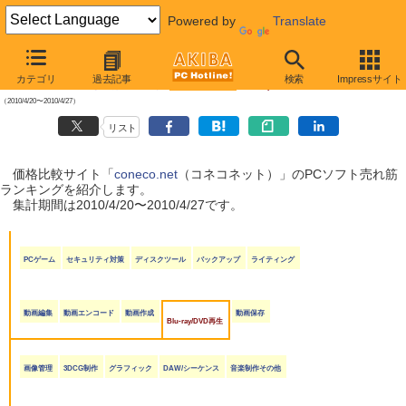
Powered by
Translate
【 2010年5月1日号 】
カテゴリ
過去記事
検索
Impressサイト
coneco.net売れ筋ランキング（ソフト編）
（2010/4/20〜2010/4/27）
リスト
価格比較サイト「
coneco.net
（コネコネット）」のPCソフト売れ筋
ランキングを紹介します。
集計期間は2010/4/20〜2010/4/27です。
PCゲーム
セキュリティ対策
ディスクツール
バックアップ
ライティング
動画編集
動画エンコード
動画作成
動画保存
Blu-ray/DVD再生
画像管理
3DCG制作
グラフィック
DAW/シーケンス
音楽制作その他