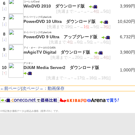
コーレル/Corel
6
WinDVD 2010 ダウンロード版
3,999円
[
↓
]
[先週まで:−→−→−→
4位
→5位]
サイバーリンク/CyberLink
7
PowerDVD 10 Ultra ダウンロード版
10,620円
[
↓
]
[先週まで:19位→−→
1位
→5位→
3位
]
サイバーリンク/CyberLink
8
PowerDVD 9 Ultra アップグレード版
6,732円
[
↓
]
[先週まで:
4位
→6位→5位→−→6位]
アイ・オー・データ/I-O DATA
9
mAgicTV Digital ダウンロード版
3,980円
[
↓
]
[先週まで:−→20位→−→
3位
→
4位
]
デジオン
10
DiXiM Media Server2 ダウンロード版
1,000円
[
↑
]
[先週まで:−→−→17位→16位→18位]
←前ページ
|
次ページ→：動画保存
※特記無き価格データは税込み価格（税率=5％）です。