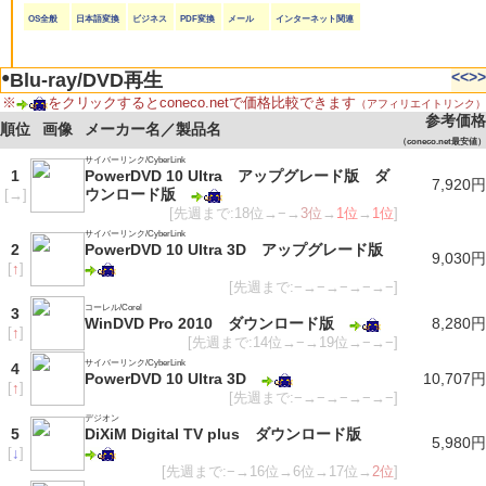
OS全般
日本語変換
ビジネス
PDF変換
メール
インターネット関連
●
<<
>>
Blu-ray/DVD再生
※
をクリックするとconeco.netで価格比較できます
（アフィリエイトリンク）
参考価格
順位
画像
メーカー名／製品名
（coneco.net最安値）
サイバーリンク/CyberLink
1
PowerDVD 10 Ultra アップグレード版 ダ
7,920円
ウンロード版
[
→
]
[先週まで:18位→−→
3位
→
1位
→
1位
]
サイバーリンク/CyberLink
2
PowerDVD 10 Ultra 3D アップグレード版
9,030円
[
↑
]
[先週まで:−→−→−→−→−]
コーレル/Corel
3
WinDVD Pro 2010 ダウンロード版
8,280円
[
↑
]
[先週まで:14位→−→19位→−→−]
サイバーリンク/CyberLink
4
PowerDVD 10 Ultra 3D
10,707円
[
↑
]
[先週まで:−→−→−→−→−]
デジオン
5
DiXiM Digital TV plus ダウンロード版
5,980円
[
↓
]
[先週まで:−→16位→6位→17位→
2位
]