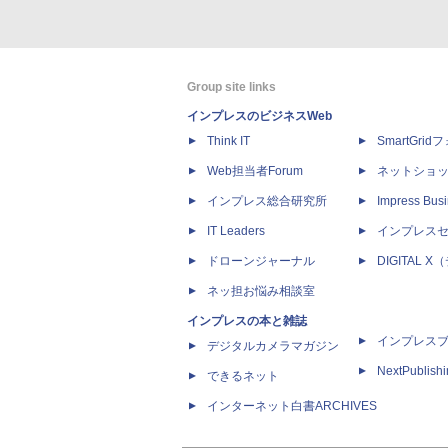
Group site links
インプレスのビジネスWeb
Think IT
SmartGri
Web担当者Forum
ネットショ
インプレス総合研究所
Impress Busi
IT Leaders
インプレス
ドローンジャーナル
DIGITAL
ネッ担お悩み相談室
インプレスの本と雑誌
インプレス
デジタルカメラマガジン
NextPublish
できるネット
インターネット白書ARCHIVES