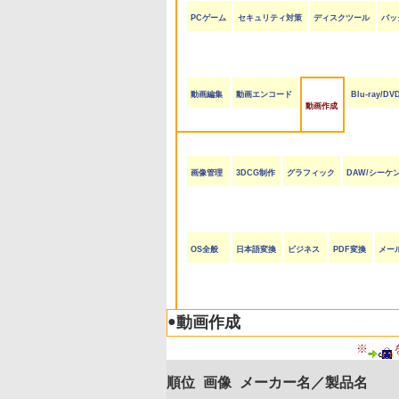
PCゲーム
セキュリティ対策
ディスクツール
バッ
動画編集
動画エンコード
Blu-ray/D
動画作成
画像管理
3DCG制作
グラフィック
DAW/シーケ
OS全般
日本語変換
ビジネス
PDF変換
メー
●
動画作成
※
順位
画像
メーカー名／製品名