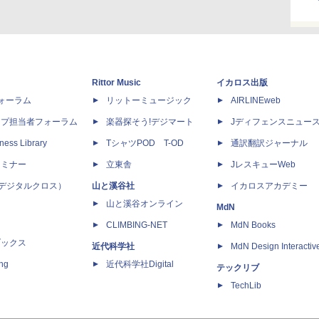
Rittor Music
イカロス出版
dフォーラム
リットーミュージック
AIRLINEweb
ップ担当者フォーラム
楽器探そう!デジマート
Jディフェンスニュー
ness Library
TシャツPOD T-OD
通訳翻訳ジャーナル
セミナー
立東舎
JレスキューWeb
 X（デジタルクロス）
山と溪谷社
イカロスアカデミー
山と溪谷オンライン
MdN
CLIMBING-NET
MdN Books
ブックス
近代科学社
MdN Design Interactiv
ing
近代科学社Digital
テックリブ
TechLib