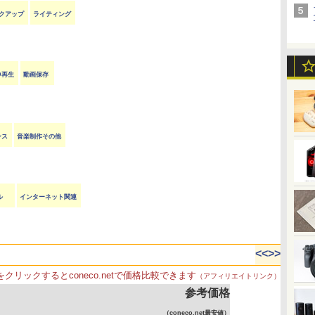
クアップ
ライティング
VD再生
動画保存
ンス
音楽制作その他
ル
インターネット関連
<<
>>
をクリックするとconeco.netで価格比較できます
（アフィリエイトリンク）
参考価格
（coneco.net最安値）