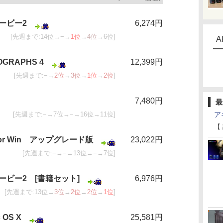
ービー2
6,274円
[先週まで:14位→−→
1位
→
4位
→6位]
A
OGRAPHS 4
12,399円
[先週まで:−→
2位
→
3位
→
1位
→
2位
]
7,480円
最
[先週まで:−→7位→−→16位→11位]
ア
【
S4 for Win アップグレード版
23,022円
[先週まで:−→−→13位→−→7位]
ビー2 [書籍セット]
6,976円
[先週まで:13位→
3位
→
2位
→
2位
→
1位
]
 OS X
25,581円