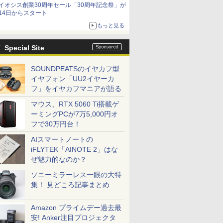
イオシス創業30周年セール「30周年記念祭」が
14日からスタート
もっと見る
Special Site
SOUNDPEATSのイヤカフ型
イヤフォン「UU2イヤーカ
フ」をイヤカフマニアが語る
マウス、RTX 5060 Ti搭載ゲ
ーミングPCが7万5,000円オ
フで30万円台！
AIスマートノートの
iFLYTEK「AINOTE 2」はな
ぜ魅力的なのか？
ソニーミラーレス一眼の大特
集！ 見どころ記事まとめ
Amazon プライムデー過去最
安! Anker注目プロジェクタ