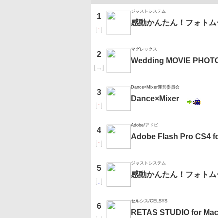
ジャストシステム
1
感動かんたん！フォトム
[
↑
]
マグレックス
2
Wedding MOVIE PHOT
[
→
]
Dance×Mixer運営委員会
3
Dance×Mixer
[
↑
]
Adobe/アドビ
4
Adobe Flash Pro C
[
↑
]
ジャストシステム
5
感動かんたん！フォトムー
[
↓
]
セルシス/CELSYS
6
RETAS STUDIO for Mac