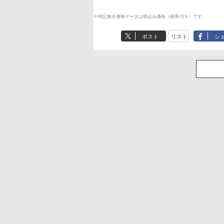
※特記無き価格データは税込み価格（税率=5％）です。
ポスト
リスト
シ