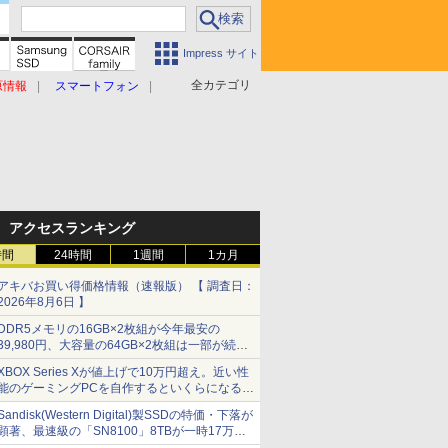
Impress サイト
全カテゴリ
原情報
スマートフォン
アクセスランキング
時間
24時間
1週間
1カ月
アキバお買い得価格情報（速報版） 【 調査日：
2026年8月6日 】
DDR5メモリの16GB×2枚組が今年最安の
39,980円、大容量の64GB×2枚組は一部が続騰
[8月前半のメモリ価格]
XBOX Series Xが値上げで10万円超え。近い性
能のゲーミングPCを自作するといくらになる？
【石田賀津男の『酒の肴にPCゲーム』】
Sandisk(Western Digital)製SSDの特価・下落が
顕著、最速級の「SN8100」8TBが一時17万円
割れ [8月前半のSSD価格]