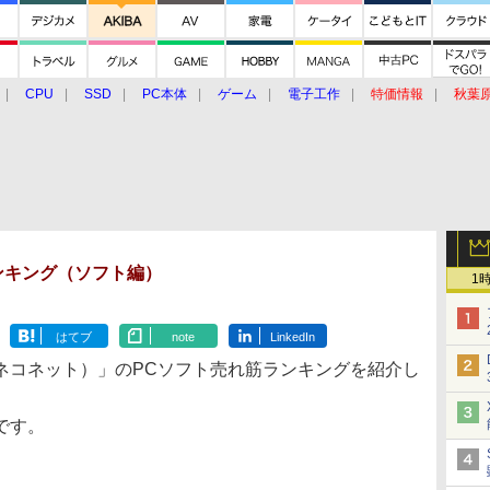
CPU
SSD
PC本体
ゲーム
電子工作
特価情報
秋葉
グルメ
イベント
価格動向
筋ランキング（ソフト編）
1
はてブ
note
LinkedIn
ネコネット）」のPCソフト売れ筋ランキングを紹介し
7です。