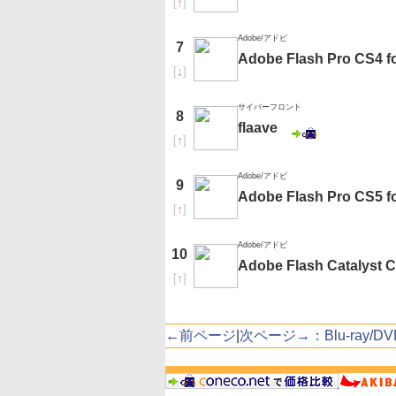
[
↑
]
Adobe/アドビ
7
Adobe Flash Pro CS4 f
[
↓
]
サイバーフロント
8
flaave
[
↑
]
Adobe/アドビ
9
Adobe Flash Pro C
[
↑
]
Adobe/アドビ
10
Adobe Flash Cata
[
↑
]
←前ページ
|
次ページ→：Blu-ray/D