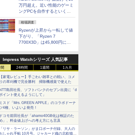
万円超え。近い性能のゲーミ
ングPCを自作するといくら
になる？
相場調査
Ryzenが上昇から一転して値
下がり、「Ryzen 7
7700X3D」は45,800円に急
落し「Ryzen 7 7800X3D」
との価格逆転解消 [8月前半の
Impress Watchシリーズ 人気記事
CPU価格]
時間
24時間
1週間
1カ月
【家電レビュー】手ごわい雑草との戦い、コメ
リの草刈機で完全勝利 掃除機感覚で使えた
NTT島田社長、ソフトバンクのセブン出資に「d
ポイント使えるようにして」
ミスド「Mrs. GREEN APPLE」のコラボドーナ
ツ4種、いよいよ発売！
ドコモ前田社長が「ahamo40GB化は検証のた
め」、料金値上げへの考え方にも言及
「リサ・ラーソン」がま口ポーチ付録、大人の
おしゃれ手帖 10月号。ジャカード織の北欧猫デ