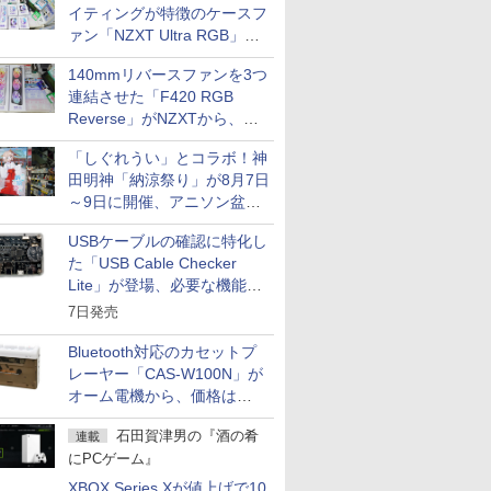
イティングが特徴のケースフ
ァン「NZXT Ultra RGB」が
発売、計8製品
140mmリバースファンを3つ
連結させた「F420 RGB
Reverse」がNZXTから、単
一フレーム採用
「しぐれうい」とコラボ！神
田明神「納涼祭り」が8月7日
～9日に開催、アニソン盆踊
りや屋台グルメなどもあり
USBケーブルの確認に特化し
た「USB Cable Checker
Lite」が登場、必要な機能を
凝縮しコンパクトに
7日発売
Bluetooth対応のカセットプ
レーヤー「CAS-W100N」が
オーム電機から、価格は
5,940円
石田賀津男の『酒の肴
連載
にPCゲーム』
XBOX Series Xが値上げで10