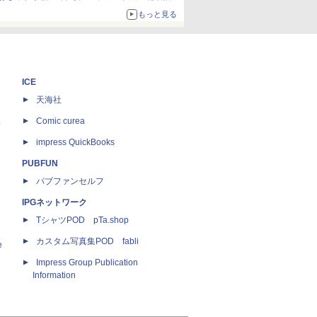
ザイン
もっと見る
ICE
天海社
ス
Comic curea
impress QuickBooks
PUBFUN
パブファンセルフ
IPGネットワーク
TシャツPOD pTa.shop
カスタム写真集POD fabli
e
Impress Group Publication
Information