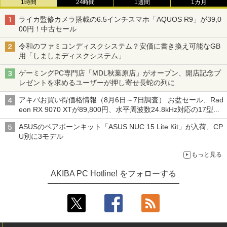
1時間
24時間
1週間
1カ月
ライカ監修カメラ搭載の6.5インチスマホ「AQUOS R9」が39,0
00円！中古セール
令和のファミコンディスクシステム？安価に書き換え可能なGB
用「しましまディスクシステム」
ゲーミングPC専門店「MDL秋葉原店」がオープン、開店記念プ
レゼントを求めるユーザーが押し寄せ長蛇の列に
アキバお買い得価格情報（8月6日～7日調査） お盆セール、Rad
eon RX 9070 XTが89,800円、水平周波数24.8kHz対応の17型モ
ニターが9,801円、暑さ指数連動セール ほか
ASUSのベアボーンキット「ASUS NUC 15 Lite Kit」が入荷、CP
U別に3モデル
もっと見る
AKIBA PC Hotline! をフォローする