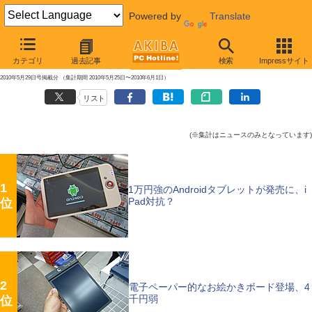
Powered by
Translate
【 2010年6月5日号 】
カテゴリ
過去記事
検索
Impressサイト
AKIBA PC Hotline!週間アクセスランキング
2010年5月29日号掲載分 （集計期間 2010年5月25日〜2010年6月1日）
リスト
(※集計はニュースのみとなっています)
1
1万円強のAndroidタブレットが発売に、i
Pad対抗？
位
2
電子ペーパー的なお絵かきボード登場、4
千円弱
位