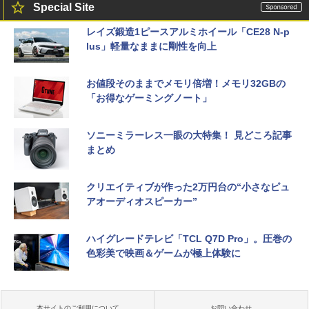
Special Site
レイズ鍛造1ピースアルミホイール「CE28 N-p
lus」軽量なままに剛性を向上
お値段そのままでメモリ倍増！メモリ32GBの
「お得なゲーミングノート」
ソニーミラーレス一眼の大特集！ 見どころ記事
まとめ
クリエイティブが作った2万円台の“小さなピュ
アオーディオスピーカー”
ハイグレードテレビ「TCL Q7D Pro」。圧巻の
色彩美で映画＆ゲームが極上体験に
本サイトのご利用について
お問い合わせ