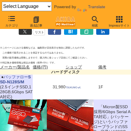
Powered by
Translate
ハードディスクの新製品
2010年8月21日号
カテゴリ
過去記事
検索
Impressサイト
リスト
※このページにおける価格などは、編集部が店頭表示を独自に調査したものです。
この価格で販売されることを保証するものではありません。
実際の販売価格は変動しますので、購入時に各ショップ店頭にてご確認ください。
※特記無き価格情報は税込み価格（税率=5％）です。
メーカー/製品名
価格(円)
ショップ
備考
ハードディスク
|
●
バッファロー
S
SD-N128S/M
(2.5インチSSD,1
31,980
1F
TSUKUMO eX.
28GB,6Gbps SAT
A対応)
「Micron製SSD
採用/6Gbps Serial A
TA対応」(パッケー
ジ)というバッファ
ローブランドのSS