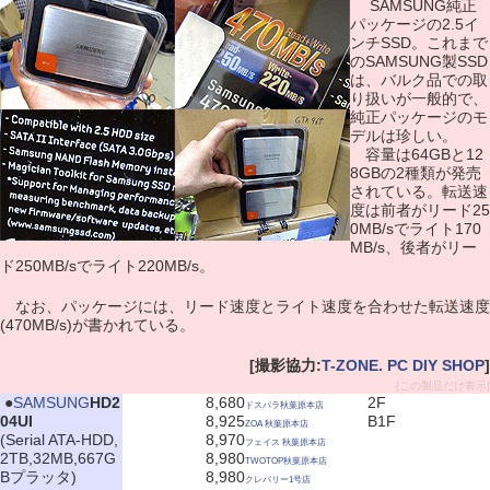
SAMSUNG純正
パッケージの2.5イ
ンチSSD。これまで
のSAMSUNG製SSD
は、バルク品での取
り扱いが一般的で、
純正パッケージのモ
デルは珍しい。
容量は64GBと12
8GBの2種類が発売
されている。転送速
度は前者がリード25
0MB/sでライト170
MB/s、後者がリー
ド250MB/sでライト220MB/s。
なお、パッケージには、リード速度とライト速度を合わせた転送速度
(470MB/s)が書かれている。
[撮影協力:
T-ZONE. PC DIY SHOP
]
[この製品だけ表示]
|
●
SAMSUNG
HD2
8,680
2F
ドスパラ秋葉原本店
04UI
8,925
B1F
ZOA 秋葉原本店
(Serial ATA-HDD,
8,970
フェイス 秋葉原本店
2TB,32MB,667G
8,980
TWOTOP秋葉原本店
Bプラッタ)
8,980
クレバリー1号店