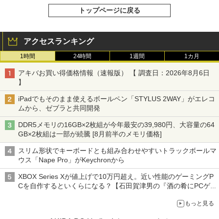
トップページに戻る
アクセスランキング
1時間
24時間
1週間
1カ月
アキバお買い得価格情報（速報版） 【 調査日：2026年8月6日
】
iPadでもそのまま使えるボールペン「STYLUS 2WAY」がエレコ
ムから、ゼブラと共同開発
DDR5メモリの16GB×2枚組が今年最安の39,980円、大容量の64
GB×2枚組は一部が続騰 [8月前半のメモリ価格]
スリム形状でキーボードとも組み合わせやすいトラックボールマ
ウス「Nape Pro」がKeychronから
XBOX Series Xが値上げで10万円超え。近い性能のゲーミングP
Cを自作するといくらになる？【石田賀津男の『酒の肴にPCゲ
ーム』】
もっと見る