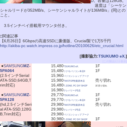
D。容量は128GB。
速度は「シーケン
シャルリードが352MB/s、シーケンシャルライトが136MB/s」(同)との
こと。
3.5インチベイ搭載用マウンタ付き。
□関連記事
【6月26日】6Gbpsの高速SSDに廉価版、Crucial製で1万5千円
http://akiba-pc.watch.impress.co.jp/hotline/20100626/etc_crucial.html
[撮影協力:
TSUKUMO eX.
]
[この製品だけ表示]
|
●
SAMSUNG
MZ-
15,480
1F
TSUKUMO eX.
5PA064
15,480
1F
ツクモパソコン本店II
(2.5インチSerial
15,960
パソコンショップ アーク
ATA-SSD,64GB,T
15,980
売り切れ
TWOTOP秋葉原本店
rim対応)
16,480
T-ZONE. PC DIY SHOP
1F,売り切れ
16,980
クレバリー1号店
|
●
SAMSUNG
MZ-
29,770
1F
TSUKUMO eX.
5PA128
29,770
1F
ツクモパソコン本店II
(hd,2.5インチSeri
29,980
売り切れ
TWOTOP秋葉原本店
al ATA-SSD,128G
29,980
クレバリー1号店
B,Trim対応)
29,980
パソコンショップ アーク
30,980
1F
T-ZONE. PC DIY SHOP