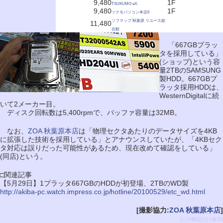
9,480
1F
TSUKUMO eX.
9,480
1F
ツクモパソコン本店II
ソフマップ 秋葉原 リユース総
11,480
合館
「667GBプラッ
タを採用している」
(ショップ)という容
量2TBのSAMSUNG
製HDD。667GBプ
ラッタ採用HDDは、
WesternDigitalに続
いて2メーカー目。
ディスク回転数は5,400rpmで、バッファ容量は32MB。
なお、
ZOA 秋葉原本店
は「物理セクタあたりのデータサイズを4KB
に拡張した技術を採用している」とアナウンスしていたが、「4KBセク
タ対応は誤りだった可能性があるため、現在改めて確認をしている」
(同店)という。
□関連記事
【5月29日】1プラッタ667GBのHDDが初登場、2TBのWD製
http://akiba-pc.watch.impress.co.jp/hotline/20100529/etc_wd.html
[撮影協力:
ZOA 秋葉原本店
]
[この製品だけ表示]