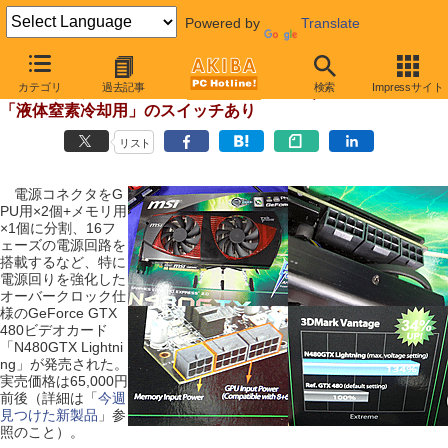
Powered by
Translate
【 2010年10月30日号 】
カテゴリ
過去記事
検索
Impressサイト
電源コネクタ3つのGTX 480が発売、OC向けの強化版
「液体窒素冷却用」のスイッチあり
リスト
電源コネクタをG
PU用×2個+メモリ用
×1個に分割、16フ
ェーズの電源回路を
搭載するなど、特に
電源回りを強化した
オーバークロック仕
様のGeForce GTX
480ビデオカード
「N480GTX Lightni
ng」が発売された。
実売価格は65,000円
前後（詳細は「
今週
見つけた新製品
」参
照のこと）。