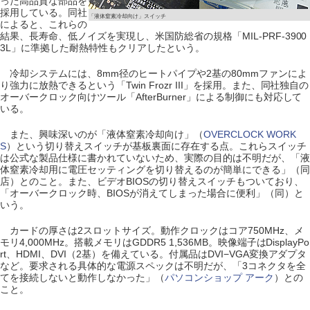
った高品質な部品を
採用している。同社
「液体窒素冷却向け」スイッチ
によると、これらの
結果、長寿命、低ノイズを実現し、米国防総省の規格「MIL-PRF-3900
3L」に準拠した耐熱特性もクリアしたという。
冷却システムには、8mm径のヒートパイプや2基の80mmファンによ
り強力に放熱できるという「Twin Frozr III」を採用。また、同社独自の
オーバークロック向けツール「AfterBurner」による制御にも対応して
いる。
また、興味深いのが「液体窒素冷却向け」（
OVERCLOCK WORK
S
）という切り替えスイッチが基板裏面に存在する点。これらスイッチ
は公式な製品仕様に書かれていないため、実際の目的は不明だが、「液
体窒素冷却用に電圧セッティングを切り替えるのが簡単にできる」（同
店）とのこと。また、ビデオBIOSの切り替えスイッチもついており、
「オーバークロック時、BIOSが消えてしまった場合に便利」（同）と
いう。
カードの厚さは2スロットサイズ。動作クロックはコア750MHz、メ
モリ4,000MHz。搭載メモリはGDDR5 1,536MB。映像端子はDisplayPo
rt、HDMI、DVI（2基）を備えている。付属品はDVI−VGA変換アダプタ
など。要求される具体的な電源スペックは不明だが、「3コネクタを全
てを接続しないと動作しなかった」（
パソコンショップ アーク
）との
こと。