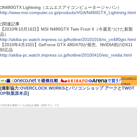
□N480GTX Lightning（エムエスアイコンピュータージャパン）
http://www.msi-computer.co.jp/products/VGA/N480GTX_Lightning.html
□関連記事
【2010年10月16日】MSI N480GTX Twin Frozr II（今週見つけた新製
品）
http://akiba-pc.watch.impress.co.jp/hotline/20101016/ni_cn480gtx.html
【2010年4月10日】GeForce GTX 480/470が発売、NVIDIA初のDX11
対応品
http://akiba-pc.watch.impress.co.jp/hotline/20100410/etc_nvidia.html
MSI N480GTX
Lightning
[撮影協力:
OVERCLOCK WORKS
と
パソコンショップ アーク
と
TWOT
OP秋葉原本店
]
※特記無き価格データは税込み価格（税率=5％）です。