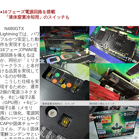
●16フェーズ電源回路を搭載
「液体窒素冷却用」のスイッチも
N480GTX
Lightningでは、パワ
フルかつ安定した動
作を実現するという
16フェーズPWM電
源回路を備えるほ
か、同社が「ミリタ
リークラス」と名付
ける品質を実現して
いるのが特徴。
こうした仕様を実
現するためか、通常
2個の電源コネクタ
を、8ピン端子2基
（GPU用）＋6ピン
「液体窒素冷却向け」スイッチ
BIOS切り替えスイッチ
端子1基（メモリ
用）に強化。電源関
係のパーツにもHi-C
CAPや固体チョーク
コイル、アルミ固体
電解コンデンサとい