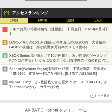
アクセスランキング
1時間
24時間
1週間
1カ月
アキバお買い得価格情報（速報版） 【 調査日：2026年8月6日
】
DDR5メモリの16GB×2枚組が今年最安の39,980円、大容量の
64GB×2枚組は一部が続騰 [8月前半のメモリ価格]
XBOX Series Xが値上げで10万円超え。近い性能のゲーミング
PCを自作するといくらになる？【石田賀津男の『酒の肴にPCゲ
ーム』】
Sandisk(Western Digital)製SSDの特価・下落が顕著、最速級の
「SN8100」8TBが一時17万円割れ [8月前半のSSD価格]
microATXマザーが2枚搭載できる巨大PCケース「CAPO X」が
Thermaltakeから、カラーは2色
もっと見る
AKIBA PC Hotline! をフォローする