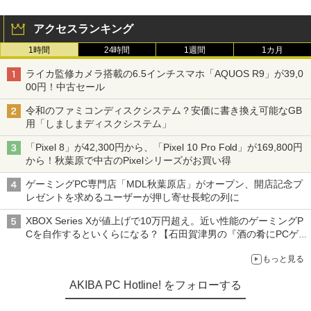
アクセスランキング
1時間
24時間
1週間
1カ月
ライカ監修カメラ搭載の6.5インチスマホ「AQUOS R9」が39,0
00円！中古セール
令和のファミコンディスクシステム？安価に書き換え可能なGB
用「しましまディスクシステム」
「Pixel 8」が42,300円から、「Pixel 10 Pro Fold」が169,800円
から！秋葉原で中古のPixelシリーズがお買い得
ゲーミングPC専門店「MDL秋葉原店」がオープン、開店記念プ
レゼントを求めるユーザーが押し寄せ長蛇の列に
XBOX Series Xが値上げで10万円超え。近い性能のゲーミングP
Cを自作するといくらになる？【石田賀津男の『酒の肴にPCゲ
ーム』】
もっと見る
AKIBA PC Hotline! をフォローする