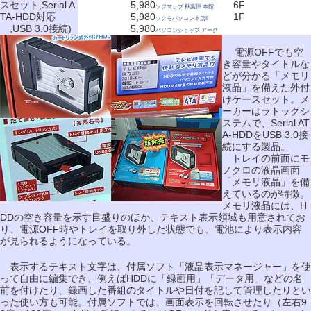
スセット,Serial A
5,980
6F
ソフマップ 秋葉原 本館
TA-HDD対応
5,980
1F
ツクモパソコン本店II
,USB 3.0接続)
5,980
パソコンショップ アーク
電源OFFでも空
き容量やタイトルな
どが分かる「メモリ
液晶」を備えた外付
けケースセット。メ
ーカーはラトックシ
ステムで、Serial AT
A-HDDをUSB 3.0接
続にする製品。
トレイの前面にモ
ノクロの液晶画面
「メモリ液晶」を備
えているのが特徴。
メモリ液晶には、H
DDの空き容量を示す目盛りのほか、テキスト表示領域も用意されてお
り、電源OFF時やトレイを取り外した状態でも、電池により表示内容
が見られるようになっている。
表示するテキスト文字は、付属ソフト「液晶表示マネージャー」を使
って自由に編集でき、例えばHDDに「録画用」「データ用」などの名
前を付けたり、録画した番組のタイトルや日付を記して管理したりとい
った使い方も可能。付属ソフトでは、画面表示を回転させたり（左右9