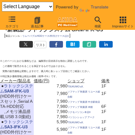
Powered by
Translate
2010年12月25日号
カテゴリ
過去記事
検索
Impressサイト
-新製品- ラトックシステム SAM-IFK-U3
[
]
製品ジャンル：
リムーバブルHDDケース/外付けケースほか
リスト
※このページにおける価格などは、編集部が店頭表示を独自に調査したものです。
この価格で販売されることを保証するものではありません。
実際の販売価格は変動しますので、購入時に各ショップ店頭にてご確認ください。
※特記無き価格情報は税込み価格（税率=5％）です。
メーカー/製品名
価格(円)
ショップ
備考
|
●
ラトックシステ
7,980
1F
TSUKUMO eX.
ム
SAM-IFK-U3
ソフマップ 秋葉原 リユース総
7,980
1F
(HDD外付けケー
合館
スセット,Serial A
7,980
ソフマップ 秋葉原 中古駅前店
TA-HDD対応
7,980
6F
ソフマップ 秋葉原 本館
,メモリ液晶搭
7,980
1F
ツクモパソコン本店II
載,USB 3.0接続)
7,980
パソコンショップ アーク
|
●
ラトックシステ
5,980
1F
TSUKUMO eX.
ム
SA3-IFK-U3
ソフマップ 秋葉原 リユース総
5,980
1F
(HDD外付けケー
合館