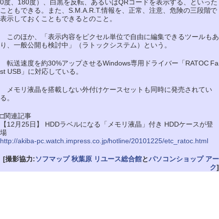
0度、180度）、白黒を反転、あるいはQRコードを表示する、といった
こともできる。また、S.M.A.R.T.情報を、正常、注意、危険の三段階で
表示しておくこともできるとのこと。
このほか、「表示内容をピクセル単位で自由に編集できるツールもあ
り、一般公開も検討中」（ラトックシステム）という。
転送速度を約30%アップさせるWindows専用ドライバー「RATOC Fa
st USB」に対応している。
メモリ液晶を搭載しない外付けケースセットも同時に発売されてい
る。
□関連記事
【12月25日】 HDDラベルになる「メモリ液晶」付き HDDケースが登
場
http://akiba-pc.watch.impress.co.jp/hotline/20101225/etc_ratoc.html
[撮影協力:
ソフマップ 秋葉原 リユース総合館
と
パソコンショップ アー
ク
]