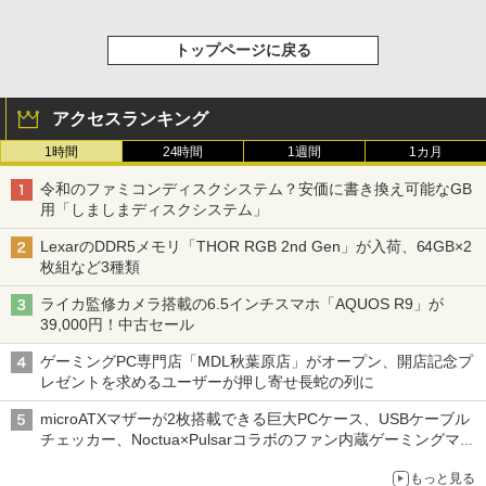
トップページに戻る
アクセスランキング
1時間
24時間
1週間
1カ月
令和のファミコンディスクシステム？安価に書き換え可能なGB
用「しましまディスクシステム」
LexarのDDR5メモリ「THOR RGB 2nd Gen」が入荷、64GB×2
枚組など3種類
ライカ監修カメラ搭載の6.5インチスマホ「AQUOS R9」が
39,000円！中古セール
ゲーミングPC専門店「MDL秋葉原店」がオープン、開店記念プ
レゼントを求めるユーザーが押し寄せ長蛇の列に
microATXマザーが2枚搭載できる巨大PCケース、USBケーブル
チェッカー、Noctua×Pulsarコラボのファン内蔵ゲーミングマウ
ス、キーボード配布に多数の人が殺到 ほか 秋葉原の気になるニ
もっと見る
ュース（8月3日～9日分）