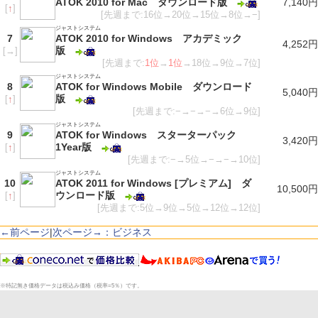
ATOK 2010 for Mac ダウンロード版
7,140円
[
↑
]
[先週まで:16位→20位→15位→8位→−]
ジャストシステム
7
ATOK 2010 for Windows アカデミック
4,252円
版
[
→
]
[先週まで:
1位
→
1位
→18位→9位→7位]
ジャストシステム
8
ATOK for Windows Mobile ダウンロード
5,040円
版
[
↑
]
[先週まで:−→−→−→6位→9位]
ジャストシステム
9
ATOK for Windows スターターパック
3,420円
1Year版
[
↑
]
[先週まで:−→5位→−→−→10位]
ジャストシステム
10
ATOK 2011 for Windows [プレミアム] ダ
10,500円
ウンロード版
[
↑
]
[先週まで:5位→9位→5位→12位→12位]
←前ページ
|
次ページ→：ビジネス
※特記無き価格データは税込み価格（税率=5％）です。