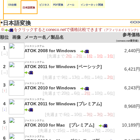
OS全般
ビジネス
PDF変換
メール
インターネット関連
日本語変換
●
<<
>>
日本語変換
※
をクリックするとconeco.netで価格比較できます
（アフィリエイトリンク）
参考価格
順位
画像
メーカー名／製品名
（coneco.net最安値）
ジャストシステム
1
ATOK 2008 for Windows
2,440円
[
→
]
[先週まで:
2位
→
2位
→
1位
→
1位
→
1位
]
ジャストシステム
2
ATOK 2011 for Windows [ベーシック]
6,421円
[
→
]
[先週まで:9位→13位→8位→14位→
2位
]
ジャストシステム
3
ATOK 2010 for Windows
6,243円
[
↑
]
[先週まで:20位→6位→
2位
→10位→6位]
ジャストシステム
4
ATOK 2011 for Windows [プレミアム]
8,968円
[
↓
]
[先週まで:6位→10位→
3位
→
3位
→
3位
]
ジャストシステム
5
ATOK 2010 for Mac [プレミアム]
10,189円
[
↑
]
[先週まで:15位→19位→14位→7位→20位]
ジャストシステム
6