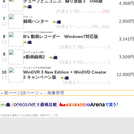
6
チューブとニコニコ、録り放題 2 USB版
4,368円
[
↓
]
[先週まで:5位→−→−→−→
2位
]
デネット
7
録画ハンター
2,850円
[
↓
]
[先週まで:−→−→−→8位→6位]
ソースネクスト/source next
8
B’s 動画レコーダー Windows7対応版
3,141円
[
↑
]
[先週まで:
2位
→−→−→−→−]
アイアールティ/IRT
9
e動画録画2
3,509円
[
↑
]
[先週まで:6位→−→−→−→−]
インタービデオ/InterVideo
10
WinDVR 3 New Edition + WinDVD Creator
12,000円
2 キャンペーン版
[
↑
]
[先週まで:−→−→−→−→−]
←前ページ
|
次ページ→：画像管理
※特記無き価格データは税込み価格（税率=5％）です。