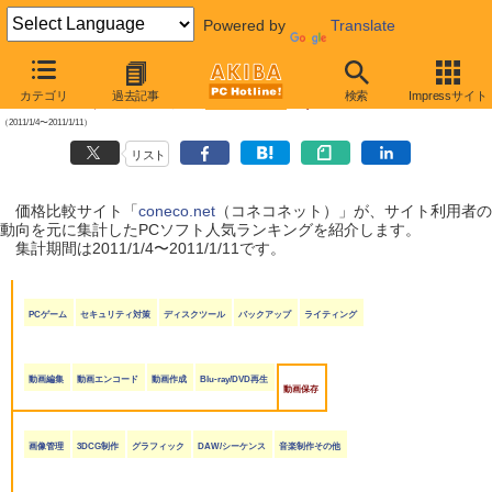
Powered by
Translate
【 2011年1月15日号 】
カテゴリ
過去記事
検索
Impressサイト
coneco.net人気ランキング（ソフト編）
（2011/1/4〜2011/1/11）
リスト
価格比較サイト「
coneco.net
（コネコネット）」が、サイト利用者の
動向を元に集計したPCソフト人気ランキングを紹介します。
集計期間は2011/1/4〜2011/1/11です。
PCゲーム
セキュリティ対策
ディスクツール
バックアップ
ライティング
動画編集
動画エンコード
動画作成
Blu-ray/DVD再生
動画保存
画像管理
3DCG制作
グラフィック
DAW/シーケンス
音楽制作その他