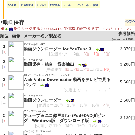
OS全般
日本語変換
ビジネス
PDF変換
メール
インターネット関連
●
<<
>>
動画保存
※
をクリックするとconeco.netで価格比較できます
（アフィリエイトリンク）
参考価格
順位
画像
メーカー名／製品名
（coneco.net最安値）
アイアールティ/IRT
1
動画ダウンローダー for YouTube 3
2,370円
[
↑
]
[先週まで:−→9位→
3位
→
1位
→
3位
]
アイアールティ/IRT
2
動画保存・結合・音楽抽出
3,200円
[
↓
]
[先週まで:
3位
→
2位
→
2位
→5位→
1位
]
AHS/アーティストハウスソリューションズ
3
Web Video Downloader 動画をテレビで見る
5,666円
パック
[
↑
]
[先週まで:−→−→−→−→−]
アイアールティ/IRT
4
動画ダウンローダー
2,500円
[
→
]
[先週まで:10位→13位→15位→16位→
4位
]
マグノリア/magnolia
5
チューブ＆ニコ録画3 for iPod+DVDダビン
3,130円
グ Windows版 ダウンロード版
[
↑
]
[先週まで:11位→14位→16位→17位→14位]
イーフロンティア/e-frontier