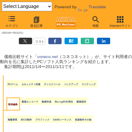
Powered by
Translate
【 2011年1月15日号 】
カテゴリ
過去記事
検索
Impressサイト
coneco.net人気ランキング（ソフト編）
（2011/1/4〜2011/1/11）
リスト
価格比較サイト「
coneco.net
（コネコネット）」が、サイト利用者の
動向を元に集計したPCソフト人気ランキングを紹介します。
集計期間は2011/1/4〜2011/1/11です。
PCゲーム
セキュリティ対策
ディスクツール
バックアップ
ライティング
動画エンコード
動画作成
Blu-ray/DVD再生
動画保存
動画編集
画像管理
3DCG制作
グラフィック
DAW/シーケンス
音楽制作その他