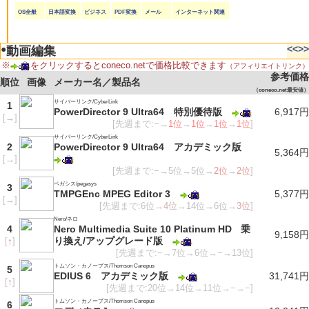
OS全般
日本語変換
ビジネス
PDF変換
メール
インターネット関連
●
<<
>>
動画編集
※
をクリックするとconeco.netで価格比較できます
（アフィリエイトリンク）
参考価格
順位
画像
メーカー名／製品名
（coneco.net最安値）
サイバーリンク/CyberLink
1
PowerDirector 9 Ultra64 特別優待版
6,917円
[
→
]
[先週まで:−→
1位
→
1位
→
1位
→
1位
]
サイバーリンク/CyberLink
2
PowerDirector 9 Ultra64 アカデミック版
5,364円
[
→
]
[先週まで:−→5位→5位→
2位
→
2位
]
ペガシス/pegasys
3
TMPGEnc MPEG Editor 3
5,377円
[
→
]
[先週まで:6位→
4位
→14位→6位→
3位
]
Nero/ネロ
4
Nero Multimedia Suite 10 Platinum HD 乗
9,158円
り換え/アップグレード版
[
↑
]
[先週まで:−→7位→6位→−→13位]
トムソン・カノープス/Thomson Canopus
5
EDIUS 6 アカデミック版
31,741円
[
↑
]
[先週まで:20位→14位→11位→−→−]
トムソン・カノープス/Thomson Canopus
6