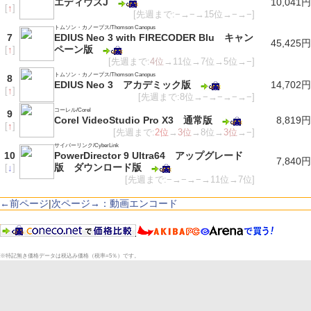
エディウスJ
10,041円
[
↑
]
[先週まで:−→−→15位→−→−]
トムソン・カノープス/Thomson Canopus
7
EDIUS Neo 3 with FIRECODER Blu キャン
45,425円
ペーン版
[
↑
]
[先週まで:
4位
→11位→7位→5位→−]
トムソン・カノープス/Thomson Canopus
8
EDIUS Neo 3 アカデミック版
14,702円
[
↑
]
[先週まで:8位→−→−→−→−]
コーレル/Corel
9
Corel VideoStudio Pro X3 通常版
8,819円
[
↑
]
[先週まで:
2位
→
3位
→8位→
3位
→−]
サイバーリンク/CyberLink
10
PowerDirector 9 Ultra64 アップグレード
7,840円
版 ダウンロード版
[
↓
]
[先週まで:−→−→−→11位→7位]
←前ページ
|
次ページ→：動画エンコード
※特記無き価格データは税込み価格（税率=5％）です。