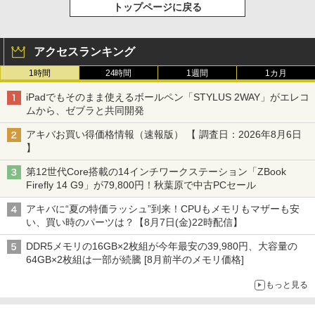
トップページに戻る
アクセスランキング
1時間
24時間
1週間
1カ月
iPadでもそのまま使えるボールペン「STYLUS 2WAY」がエレコ
ムから、ゼブラと共同開発
アキバお買い得価格情報（速報版） 【 調査日：2026年8月6日
】
第12世代Core搭載の14インチワークステーション「ZBook
Firefly 14 G9」が79,800円！秋葉原で中古PCセール
アキバに“夏の特価ラッシュ”到来！CPUもメモリもマザーも安
い、買い時のパーツは？【8月7日(金)22時配信】
DDR5メモリの16GB×2枚組が今年最安の39,980円、大容量の
64GB×2枚組は一部が続騰 [8月前半のメモリ価格]
もっと見る