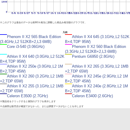
※このグラフは過去のデータも税率5％相当に調整した税込み相当額のグラフです。
凡例
Phenom II X2 565 Black Edition
Athlon II X4 645 (3.1GHz,L2 512K
(3.4GHz,L2 512KB×2,L3 6MB)
B×4,TDP 95W)
Core i3-540 (3.06GHz)
Phenom II X2 560 Black Edition
(3.3GHz,L2 512KB×2,L3 6MB)
Athlon II X4 640 (3.0GHz,L2 512K
Pentium G6950 (2.8GHz)
B×4,TDP 95W)
Athlon II X2 250e (3.0GHz,L2 1M
Athlon II X2 265 (3.3GHz,L2 1MB
B×2,TDP 45W)
×2,TDP 65W)
Athlon II X2 260 (3.2GHz,L2 1MB
Athlon II X2 245e (2.9GHz,L2 1M
×2,TDP 65W)
B×2,TDP 45W)
Athlon II X2 255 (3.1GHz,L2 1MB
Athlon II X2 240e (2.8GHz,L2 1M
×2,TDP 65W)
B×2,TDP 45W)
Celeron E3500 (2.7GHz)
Celeron E3400 (2.6GHz)
※製品名をクリックすると個別のグラフを表示します
※点線部は販売店が確認できなかった、または調査データがないことを示します