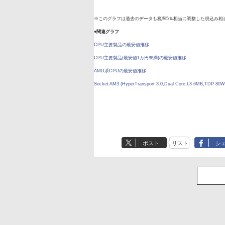
※このグラフは過去のデータも税率5％相当に調整した税込み相
●関連グラフ
CPU主要製品の最安値推移
CPU主要製品(最安値1万円未満)の最安値推移
AMD系CPUの最安値推移
Socket AM3 (HyperTransport 3.0,Dual Core,L3 6MB,TD
ポスト
リスト
シ