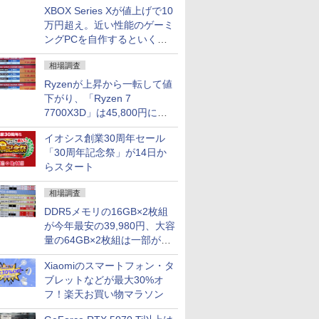
XBOX Series Xが値上げで10
万円超え。近い性能のゲーミ
ングPCを自作するといくら
になる？
相場調査
Ryzenが上昇から一転して値
下がり、「Ryzen 7
7700X3D」は45,800円に急
落し「Ryzen 7 7800X3D」
イオシス創業30周年セール
との価格逆転解消 [8月前半の
「30周年記念祭」が14日か
CPU価格]
らスタート
相場調査
DDR5メモリの16GB×2枚組
が今年最安の39,980円、大容
量の64GB×2枚組は一部が続
騰 [8月前半のメモリ価格]
Xiaomiのスマートフォン・タ
ブレットなどが最大30%オ
フ！楽天お買い物マラソン