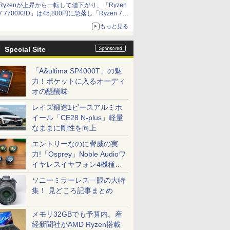
Ryzenが上昇から一転して値下がり、「Ryzen
7 7700X3D」は45,800円に急落し「Ryzen 7
7800X3D」との価格逆転解消 [8月前半のCPU
もっと見る
価格]
Special Site
「A&ultima SP4000T」の魅
力！ポケットに入るオーディ
オの醍醐味
レイズ鍛造1ピースアルミホ
イール「CE28 N-plus」軽量
なままに剛性を向上
エントリーなのに脅威の実
力!「Osprey」Noble Audioワ
イヤレスイヤフォン4機種を
一気に聴く
ソニーミラーレス一眼の大特
集！ 見どころ記事まとめ
メモリ32GBでも予算内。産
経新聞社がAMD Ryzen搭載