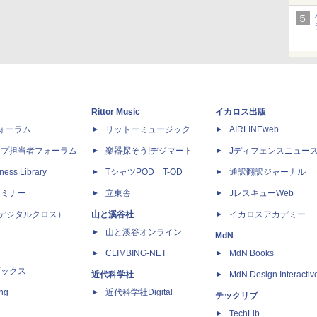
Rittor Music
イカロス出版
dフォーラム
リットーミュージック
AIRLINEweb
ップ担当者フォーラム
楽器探そう!デジマート
Jディフェンスニュー
ness Library
TシャツPOD T-OD
通訳翻訳ジャーナル
セミナー
立東舎
JレスキューWeb
 X（デジタルクロス）
山と溪谷社
イカロスアカデミー
山と溪谷オンライン
MdN
CLIMBING-NET
MdN Books
ブックス
近代科学社
MdN Design Interactiv
ing
近代科学社Digital
テックリブ
TechLib