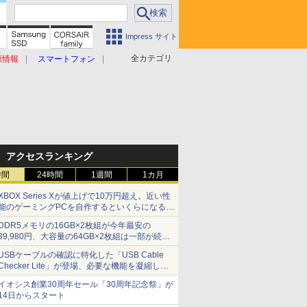
Impress サイト
全カテゴリ
原情報
スマートフォン
アクセスランキング
時間
24時間
1週間
1カ月
XBOX Series Xが値上げで10万円超え。近い性
能のゲーミングPCを自作するといくらになる？
【石田賀津男の『酒の肴にPCゲーム』】
DDR5メモリの16GB×2枚組が今年最安の
39,980円、大容量の64GB×2枚組は一部が続騰
[8月前半のメモリ価格]
USBケーブルの確認に特化した「USB Cable
Checker Lite」が登場、必要な機能を凝縮しコ
ンパクトに 7日発売
イオシス創業30周年セール「30周年記念祭」が
14日からスタート