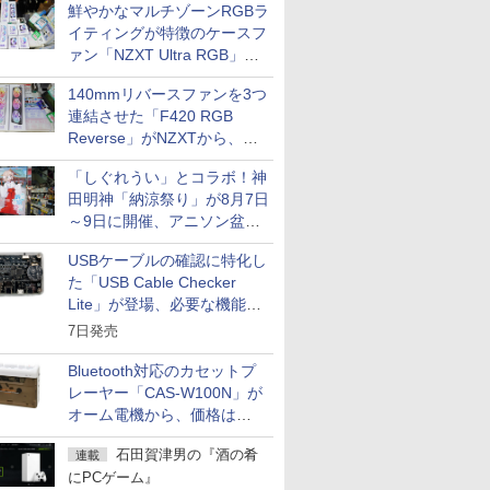
鮮やかなマルチゾーンRGBラ
イティングが特徴のケースフ
ァン「NZXT Ultra RGB」が
発売、計8製品
140mmリバースファンを3つ
連結させた「F420 RGB
Reverse」がNZXTから、単
一フレーム採用
「しぐれうい」とコラボ！神
田明神「納涼祭り」が8月7日
～9日に開催、アニソン盆踊
りや屋台グルメなどもあり
USBケーブルの確認に特化し
た「USB Cable Checker
Lite」が登場、必要な機能を
凝縮しコンパクトに
7日発売
Bluetooth対応のカセットプ
レーヤー「CAS-W100N」が
オーム電機から、価格は
5,940円
石田賀津男の『酒の肴
連載
にPCゲーム』