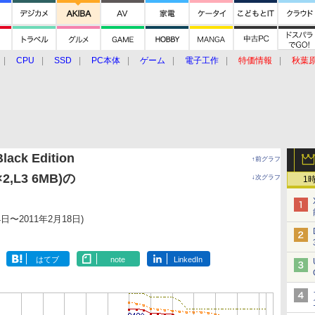
CPU
SSD
PC本体
ゲーム
電子工作
特価情報
秋葉
グルメ
イベント
価格動向
lack Edition
↑前グラフ
×2,L3 6MB)の
↓次グラフ
1
4日〜2011年2月18日)
はてブ
note
LinkedIn