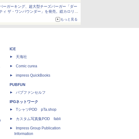
バーガーキング、超大型チーズバーガー「ダー
ティ ザ・ワンパウンダー」を発売。総カロリー
約1656kcal、総重量約527g！
もっと見る
ICE
天海社
ス
Comic curea
impress QuickBooks
PUBFUN
パブファンセルフ
IPGネットワーク
TシャツPOD pTa.shop
カスタム写真集POD fabli
e
Impress Group Publication
Information