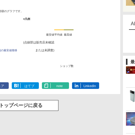
当額のグラフです。
●凡例
A
最安値
平均値
最高値
(点線部は販売店未確認
または未調査)
P 80W)の最安値推移
最
ショップ数
ェア
はてブ
note
LinkedIn
トップページに戻る