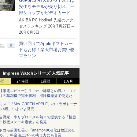
GeForce RTX 5070 Ti以上は
安価なモデルが売り切れ。一
部ショップがビデオカードの
購入制限を実施したニュース
AKIBA PC Hotline! 先週のアク
が注目を集める
セスランキング 26年7月27日～
26年8月3日
買い回りでAppleギフトカー
ドもお得！楽天市場お買い物
マラソン
Impress Watchシリーズ 人気記事
時間
24時間
1週間
1カ月
【家電レビュー】手ごわい雑草との戦い、コメ
リの草刈機で完全勝利 掃除機感覚で使えた
ミスド「Mrs. GREEN APPLE」のコラボドーナ
ツ4種、いよいよ発売！
吉野家、牛リブロースを熱々で提供する「極旨
牛鉄板ステーキ定食」を発売
ドコモ前田社長が「ahamo40GB化は検証のた
め」、料金値上げへの考え方にも言及