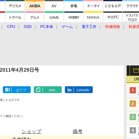
CPU
SSD
PC本体
ゲーム
電子工作
特価情報
秋葉
グルメ
イベント
価格動向
011年4月29日号
1
はてブ
note
LinkedIn
査したものです。
てご確認ください。
ショップ
備考