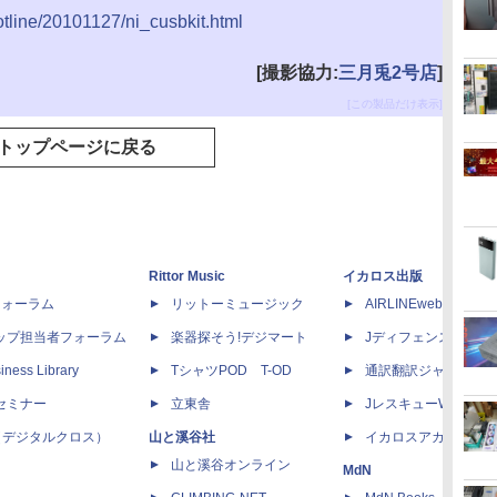
hotline/20101127/ni_cusbkit.html
[撮影協力:
三月兎2号店
]
[この製品だけ表示]
トップページに戻る
Rittor Music
イカロス出版
dフォーラム
リットーミュージック
AIRLINEweb
ップ担当者フォーラム
楽器探そう!デジマート
Jディフェンスニュー
iness Library
TシャツPOD T-OD
通訳翻訳ジャーナル
セミナー
立東舎
JレスキューWeb
 X（デジタルクロス）
山と溪谷社
イカロスアカデミー
山と溪谷オンライン
MdN