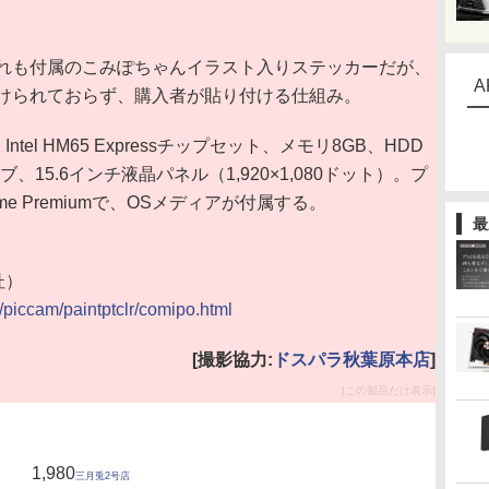
れも付属のこみぽちゃんイラスト入りステッカーだが、
A
けられておらず、購入者が貼り付ける仕組み。
Intel HM65 Expressチップセット、メモリ8GB、HDD
、15.6インチ液晶パネル（1,920×1,080ドット）。プ
ome Premiumで、OSメディアが付属する。
最
杜）
ic/piccam/paintptclr/comipo.html
[撮影協力:
ドスパラ秋葉原本店
]
[この製品だけ表示]
1,980
三月兎2号店