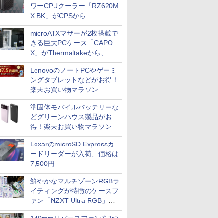
ワーCPUクーラー「RZ620M
X BK」がCPSから
microATXマザーが2枚搭載で
きる巨大PCケース「CAPO
X」がThermaltakeから、カ
ラーは2色
LenovoのノートPCやゲーミ
ングタブレットなどがお得！
楽天お買い物マラソン
準固体モバイルバッテリーな
どグリーンハウス製品がお
ICE
得！楽天お買い物マラソン
天海社
LexarのmicroSD Expressカ
ス
Comic curea
ードリーダーが入荷、価格は
impress QuickBooks
7,500円
PUBFUN
鮮やかなマルチゾーンRGBラ
パブファンセルフ
イティングが特徴のケースフ
ァン「NZXT Ultra RGB」が
IPGネットワーク
発売、計8製品
TシャツPOD pTa.shop