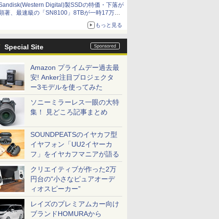
Sandisk(Western Digital)製SSDの特価・下落が
顕著、最速級の「SN8100」8TBが一時17万円
割れ [8月前半のSSD価格]
もっと見る
Special Site
Amazon プライムデー過去最
安! Anker注目プロジェクタ
ー3モデルを使ってみた
ソニーミラーレス一眼の大特
集！ 見どころ記事まとめ
SOUNDPEATSのイヤカフ型
イヤフォン「UU2イヤーカ
フ」をイヤカフマニアが語る
クリエイティブが作った2万
円台の“小さなピュアオーデ
ィオスピーカー”
レイズのプレミアムカー向け
ブランドHOMURAから