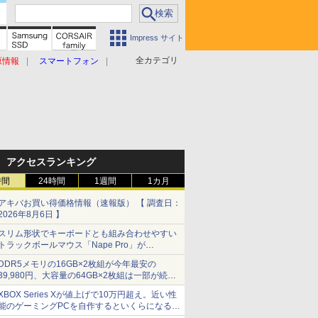
Impress サイト
全カテゴリ
原情報
スマートフォン
アクセスランキング
時間
24時間
1週間
1カ月
アキバお買い得価格情報（速報版） 【 調査日：
2026年8月6日 】
スリム形状でキーボードとも組み合わせやすい
トラックボールマウス「Nape Pro」が
Keychronから
DDR5メモリの16GB×2枚組が今年最安の
39,980円、大容量の64GB×2枚組は一部が続騰
[8月前半のメモリ価格]
XBOX Series Xが値上げで10万円超え。近い性
能のゲーミングPCを自作するといくらになる？
【石田賀津男の『酒の肴にPCゲーム』】