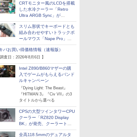
CRTモニター風のLCDを搭載
した水冷クーラー「Retro
Ultra ARGB Sync」が
Thermaltakeから
スリム形状でキーボードとも
組み合わせやすいトラックボ
ールマウス「Nape Pro」が
Keychronから
キバお買い得価格情報（速報版）
 調査日：2026年8月6日 】
Intel Z890/B860マザーの購
入でゲームがもらえるバンド
ルキャンペーン
『Dying Light: The Beast』
『HITMAN 3』『Civ VII』の3
タイトルから選べる
CPSの大型ツインタワーCPU
クーラー「RZ820 Display
BK」が発売、クーラートッ
プに5インチ液晶搭載
全高118.5mmのデュアルタ