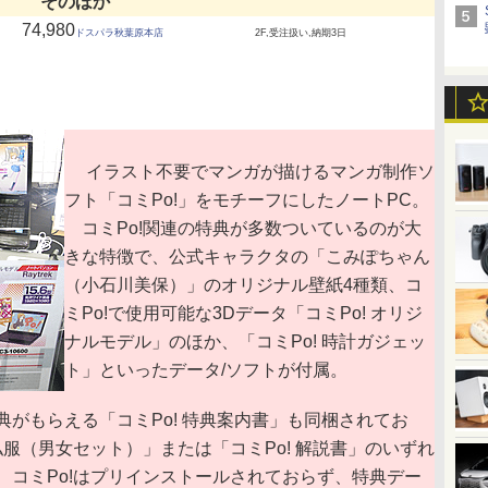
そのほか
74,980
ドスパラ秋葉原本店
2F,受注扱い,納期3日
イラスト不要でマンガが描けるマンガ制作ソ
フト「コミPo!」をモチーフにしたノートPC。
コミPo!関連の特典が多数ついているのが大
きな特徴で、公式キャラクタの「こみぽちゃん
（小石川美保）」のオリジナル壁紙4種類、コ
ミPo!で使用可能な3Dデータ「コミPo! オリジ
ナルモデル」のほか、「コミPo! 時計ガジェッ
ト」といったデータ/ソフトが付属。
がもらえる「コミPo! 特典案内書」も同梱されてお
私服（男女セット）」または「コミPo! 解説書」のいずれ
、コミPo!はプリインストールされておらず、特典デー