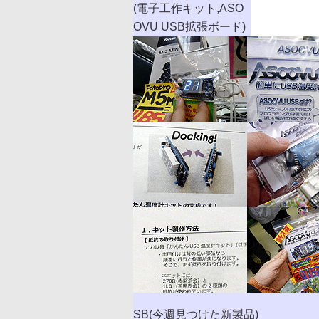
(電子工作キット,ASO
OVU USB拡張ボード)
SB(今週見つけた新製品)