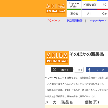
PCパーツ
PC周辺機器
ビデオカード
タブレット
おもしろグッズ
ショップ
そのほかの新製品
2
ポスト
リスト
シェア
※このページにおける価格などは、編集部が店頭表示を独自に調
この価格で販売されることを保証するものではありません。
実際の販売価格は変動しますので、購入時に各ショップ店頭に
※特記無き価格情報は税込み価格（税率=5％）です。
メーカー/製品名
価格(円)