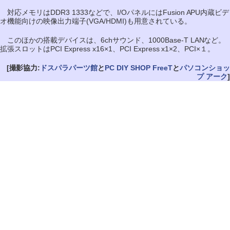
対応メモリはDDR3 1333などで、I/OパネルにはFusion APU内蔵ビデ
オ機能向けの映像出力端子(VGA/HDMI)も用意されている。
このほかの搭載デバイスは、6chサウンド、1000Base-T LANなど。
拡張スロットはPCI Express x16×1、PCI Express x1×2、PCI×１。
[撮影協力:
ドスパラパーツ館
と
PC DIY SHOP FreeT
と
パソコンショッ
プ アーク
]