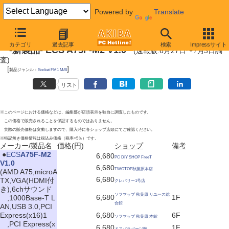
Powered by
Translate
2011年7月2日号
カテゴリ
過去記事
検索
Impressサイト
-新製品- ECS A75F-M2 V1.0
(速報版:6月27日〜7月3日調
査)
[
]
製品ジャンル：
Socket FM1 M/B
リスト
※このページにおける価格などは、編集部が店頭表示を独自に調査したものです。
この価格で販売されることを保証するものではありません。
実際の販売価格は変動しますので、購入時に各ショップ店頭にてご確認ください。
※特記無き価格情報は税込み価格（税率=5％）です。
メーカー/製品名
価格(円)
ショップ
備考
|
●
ECS
A75F-M2
6,680
PC DIY SHOP FreeT
V1.0
6,680
TWOTOP秋葉原本店
(AMD A75,microA
6,680
TX,VGA(HDMI付
クレバリー1号店
き),6chサウンド
ソフマップ 秋葉原 リユース総
6,680
1F
,1000Base-T L
合館
AN,USB 3.0,PCI
Express(x16)1
6,680
6F
ソフマップ 秋葉原 本館
,PCI Express(x
6,680
1F
ドスパラパーツ館