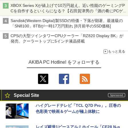
XBOX Series Xが値上げで10万円超え。近い性能のゲーミングP
Cを自作するといくらになる？【石田賀津男の『酒の肴にPCゲ
ーム』】
Sandisk(Western Digital)製SSDの特価・下落が顕著、最速級の
「SN8100」8TBが一時17万円割れ [8月前半のSSD価格]
CPSの大型ツインタワーCPUクーラー「RZ820 Display BK」が
発売、クーラートップに5インチ液晶搭載
もっと見る
AKIBA PC Hotline! をフォローする
Special Site
ハイグレードテレビ「TCL Q7D Pro」。圧巻の
色彩美で映画＆ゲームが極上体験に
レイズ鍛造1ピースアルミホイール「CE28 N-p