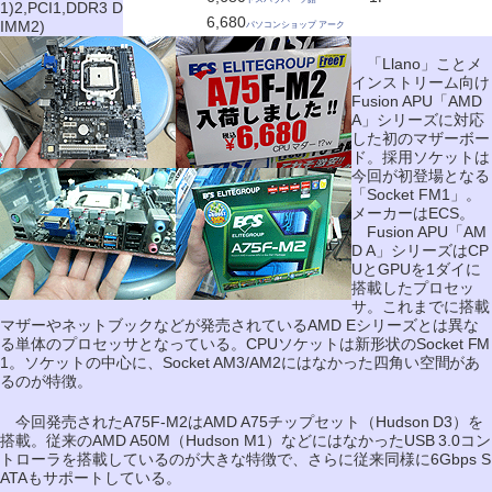
1)2,PCI1,DDR3 D
6,680
IMM2)
パソコンショップ アーク
「Llano」ことメ
インストリーム向け
Fusion APU「AMD
A」シリーズに対応
した初のマザーボー
ド。採用ソケットは
今回が初登場となる
「Socket FM1」。
メーカーはECS。
Fusion APU「AM
D A」シリーズはCP
UとGPUを1ダイに
搭載したプロセッ
サ。これまでに搭載
マザーやネットブックなどが発売されているAMD Eシリーズとは異な
る単体のプロセッサとなっている。CPUソケットは新形状のSocket FM
1。ソケットの中心に、Socket AM3/AM2にはなかった四角い空間があ
るのが特徴。
今回発売されたA75F-M2はAMD A75チップセット（Hudson D3）を
搭載。従来のAMD A50M（Hudson M1）などにはなかったUSB 3.0コン
トローラを搭載しているのが大きな特徴で、さらに従来同様に6Gbps S
ATAもサポートしている。