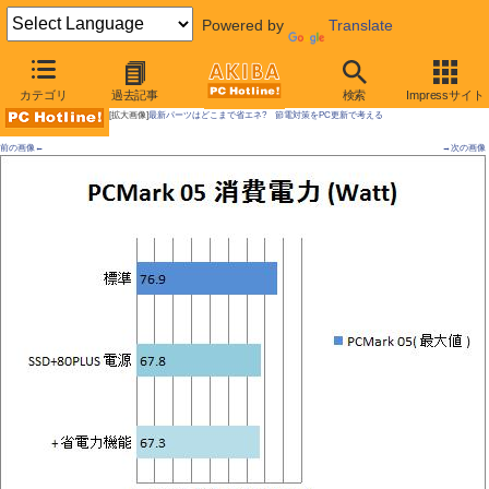
Powered by
Translate
AKIBA PC Hotline!
カテゴリ
過去記事
検索
Impressサイト
[拡大画像]
最新パーツはどこまで省エネ? 節電対策をPC更新で考える
前の画像←
→次の画像