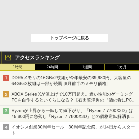
トップページに戻る
アクセスランキング
1時間
24時間
1週間
1カ月
DDR5メモリの16GB×2枚組が今年最安の39,980円、大容量の
64GB×2枚組は一部が続騰 [8月前半のメモリ価格]
XBOX Series Xが値上げで10万円超え。近い性能のゲーミング
PCを自作するといくらになる？【石田賀津男の『酒の肴にPCゲ
ーム』】
Ryzenが上昇から一転して値下がり、「Ryzen 7 7700X3D」は
45,800円に急落し「Ryzen 7 7800X3D」との価格逆転解消 [8月
前半のCPU価格]
イオシス創業30周年セール「30周年記念祭」が14日からスター
ト