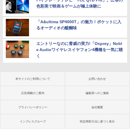
ハイグレードテレビ「TCL Q7D Pro」。圧巻の
色彩美で映画＆ゲームが極上体験に
「A&ultima SP4000T」の魅力！ポケットに入
るオーディオの醍醐味
エントリーなのに脅威の実力!「Osprey」Nobl
e Audioワイヤレスイヤフォン4機種を一気に聴
く
本サイトのご利用について
お問い合わせ
広告掲載のご案内
編集部へのご連絡
プライバシーポリシー
会社概要
インプレスグループ
特定商取引法に基づく表示