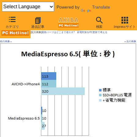
Powered by
Translate
AKIBA PC Hotline!
カテゴリ
過去記事
検索
Impressサイト
[拡大画像]
最新パーツはどこまで省エネ? 節電対策をPC更新で考える
前の画像←
→次の画像