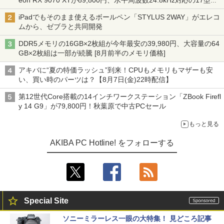
eon RX 9070 XTが89,800円、水平周波数24.8kHz対応の17型モ
ニターが9,801円、暑さ指数連動セール ほか
iPadでもそのまま使えるボールペン「STYLUS 2WAY」がエレコ
ムから、ゼブラと共同開発
DDR5メモリの16GB×2枚組が今年最安の39,980円、大容量の64
GB×2枚組は一部が続騰 [8月前半のメモリ価格]
アキバに“夏の特価ラッシュ”到来！CPUもメモリもマザーも安
い、買い時のパーツは？【8月7日(金)22時配信】
第12世代Core搭載の14インチワークステーション「ZBook Firefl
y 14 G9」が79,800円！秋葉原で中古PCセール
もっと見る
AKIBA PC Hotline! をフォローする
Special Site
ソニーミラーレス一眼の大特集！ 見どころ記事