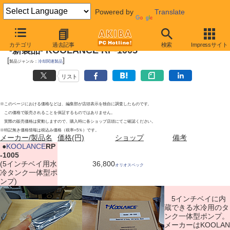
Powered by
Translate
2011年10月8日
カテゴリ
過去記事
検索
Impressサイト
-新製品- KOOLANCE RP-1005
[
]
製品ジャンル：
冷却関連製品
リスト
※このページにおける価格などは、編集部が店頭表示を独自に調査したものです。
この価格で販売されることを保証するものではありません。
実際の販売価格は変動しますので、購入時に各ショップ店頭にてご確認ください。
※特記無き価格情報は税込み価格（税率=5％）です。
メーカー/製品名
価格(円)
ショップ
備考
|
●
KOOLANCE
RP
-1005
(5インチベイ用水
36,800
オリオスペック
冷タンク一体型ポ
ンプ)
5インチベイに内
蔵できる水冷用のタ
ンク一体型ポンプ。
メーカーはKOOLAN