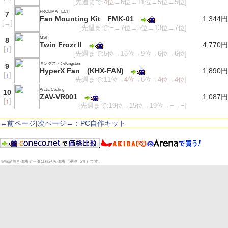
[先週まで:
4位
→6位→11位→5位→5位]
PROLIMA TECH
7
Fan Mounting Kit FMK-01
1,344円
[
→
]
[先週まで:−→7位→5位→13位→7位]
MSI
8
Twin Frozr II
4,770円
[
↓
]
[先週まで:5位→16位→9位→6位→6位]
キングストン/Kingston
9
HyperX Fan (KHX-FAN)
1,890円
[
↓
]
[先週まで:11位→
4位
→6位→
4位
→
4位
]
Arctic Cooling
10
ZAV-VR001
1,087円
[
↑
]
[先週まで:19位→15位→19位→−→−]
←前ページ
|
次ページ→：PC自作キット
※特記無き価格データは税込み価格（税率=5％）です。