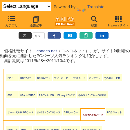
Powered by
Translate
coneco.net人気ランキング（PCパーツ編）
カテゴリ
過去記事
検索
Impressサイト
（2011/9/28〜2011/10/4）
リスト
価格比較サイト「
coneco.net
（コネコネット）」が、サイト利用者の
動向を元に集計したPCパーツ人気ランキングを紹介します。
集計期間は2011/9/28〜2011/10/4です。
CPU
DDR2メモリ
DDR3メモリ
マザーボード
ビデオカード
キャプチャ
その他カード類
SSD
3.5インチHDD
2.5インチHDD
Blu-rayドライブ
その他ドライブベイ内蔵品
リムーバブルHDDケース
外付けドライブケース
CPUクーラー
PC自作キット
その他の冷却パーツ