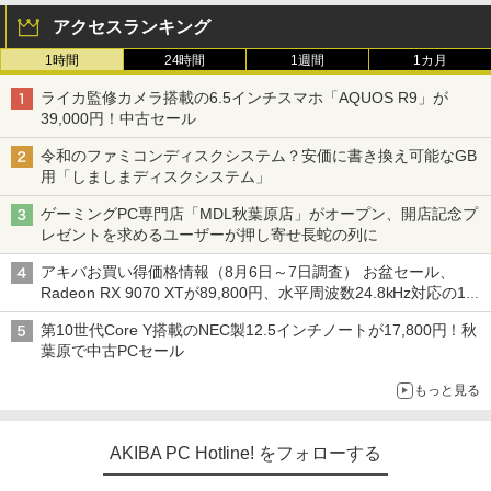
アクセスランキング
1時間
24時間
1週間
1カ月
ライカ監修カメラ搭載の6.5インチスマホ「AQUOS R9」が
39,000円！中古セール
令和のファミコンディスクシステム？安価に書き換え可能なGB
用「しましまディスクシステム」
ゲーミングPC専門店「MDL秋葉原店」がオープン、開店記念プ
レゼントを求めるユーザーが押し寄せ長蛇の列に
アキバお買い得価格情報（8月6日～7日調査） お盆セール、
Radeon RX 9070 XTが89,800円、水平周波数24.8kHz対応の17
型モニターが9,801円、暑さ指数連動セール ほか
第10世代Core Y搭載のNEC製12.5インチノートが17,800円！秋
葉原で中古PCセール
もっと見る
AKIBA PC Hotline! をフォローする