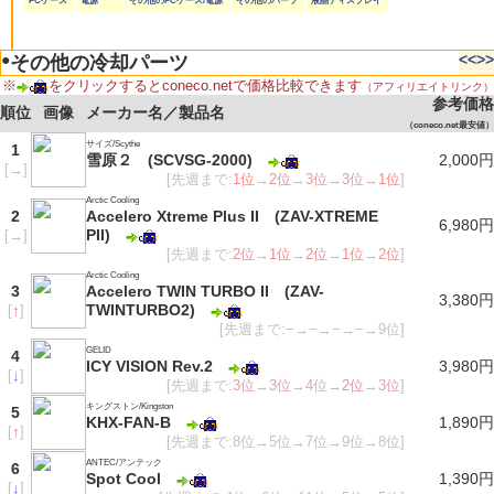
PCケース
電源
その他のPCケース/電源
その他のパーツ
液晶ディスプレイ
●
<<
>>
その他の冷却パーツ
※
をクリックするとconeco.netで価格比較できます
（アフィリエイトリンク）
参考価格
順位
画像
メーカー名／製品名
（coneco.net最安値）
サイズ/Scythe
1
雪原２ (SCVSG-2000)
2,000円
[
→
]
[先週まで:
1位
→
2位
→
3位
→
3位
→
1位
]
Arctic Cooling
2
Accelero Xtreme Plus II (ZAV-XTREME
6,980円
PII)
[
→
]
[先週まで:
2位
→
1位
→
2位
→
1位
→
2位
]
Arctic Cooling
3
Accelero TWIN TURBO II (ZAV-
3,380円
TWINTURBO2)
[
↑
]
[先週まで:−→−→−→−→9位]
GELID
4
ICY VISION Rev.2
3,980円
[
↓
]
[先週まで:
3位
→
3位
→
4位
→
2位
→
3位
]
キングストン/Kingston
5
KHX-FAN-B
1,890円
[
↑
]
[先週まで:8位→5位→7位→9位→8位]
ANTEC/アンテック
6
Spot Cool
1,390円
[
↓
]