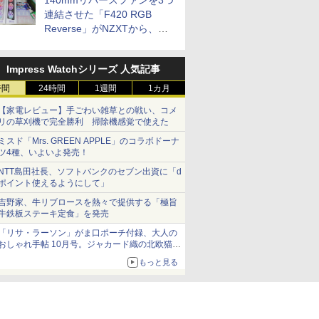
140mmリバースファンを3つ
連結させた「F420 RGB
Reverse」がNZXTから、単
一フレーム採用
Impress Watchシリーズ 人気記事
時間
24時間
1週間
1カ月
【家電レビュー】手ごわい雑草との戦い、コメ
リの草刈機で完全勝利 掃除機感覚で使えた
ミスド「Mrs. GREEN APPLE」のコラボドーナ
ツ4種、いよいよ発売！
NTT島田社長、ソフトバンクのセブン出資に「d
ポイント使えるようにして」
吉野家、牛リブロースを熱々で提供する「極旨
牛鉄板ステーキ定食」を発売
「リサ・ラーソン」がま口ポーチ付録、大人の
おしゃれ手帖 10月号。ジャカード織の北欧猫デ
ザイン
もっと見る