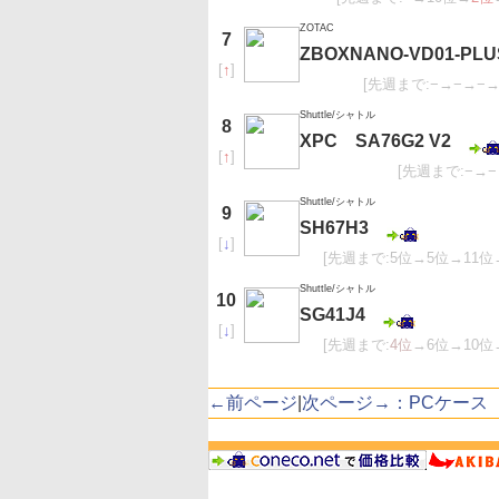
ZOTAC
7
ZBOXNANO-VD01-PLU
[
↑
]
[先週まで:−→−→−→
Shuttle/シャトル
8
XPC SA76G2 V2
[
↑
]
[先週まで:−→−
Shuttle/シャトル
9
SH67H3
[
↓
]
[先週まで:5位→5位→11位
Shuttle/シャトル
10
SG41J4
[
↓
]
[先週まで:
4位
→6位→10位
←前ページ
|
次ページ→：PCケース