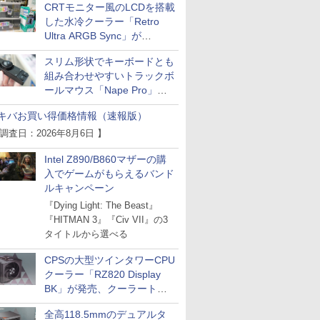
CRTモニター風のLCDを搭載
した水冷クーラー「Retro
Ultra ARGB Sync」が
Thermaltakeから
スリム形状でキーボードとも
組み合わせやすいトラックボ
ールマウス「Nape Pro」が
Keychronから
キバお買い得価格情報（速報版）
 調査日：2026年8月6日 】
Intel Z890/B860マザーの購
入でゲームがもらえるバンド
ルキャンペーン
『Dying Light: The Beast』
『HITMAN 3』『Civ VII』の3
タイトルから選べる
CPSの大型ツインタワーCPU
クーラー「RZ820 Display
BK」が発売、クーラートッ
プに5インチ液晶搭載
全高118.5mmのデュアルタ