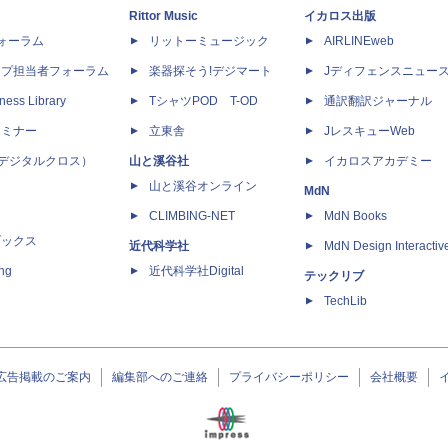
Rittor Music
イカロス出版
dフォーラム
リットーミュージック
AIRLINEweb
ップ担当者フォーラム
楽器探そう!デジマート
Jディフェンスニュー
ness Library
TシャツPOD T-OD
通訳翻訳ジャーナル
セミナー
立東舎
JレスキューWeb
 X（デジタルクロス）
山と溪谷社
イカロスアカデミー
山と溪谷オンライン
MdN
CLIMBING-NET
MdN Books
ブックス
近代科学社
MdN Design Interactiv
ing
近代科学社Digital
テックリブ
TechLib
広告掲載のご案内
編集部へのご連絡
プライバシーポリシー
会社概要