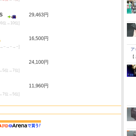
S
29,463円
6位→10位]
16,500円
→−→−→−]
ア
【
24,100円
→5位→7位]
11,960円
→7位→5位]