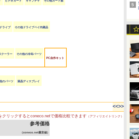
ド
ビデオカード
キャプチャ
その他カード類
ayドライブ
その他ドライブベイ内蔵品
Uクーラー
その他の冷却パーツ
PC自作キット
他のパーツ
液晶ディスプレイ
<<
>>
をクリックするとconeco.netで価格比較できます
（アフィリエイトリンク）
参考価格
（coneco.net最安値）