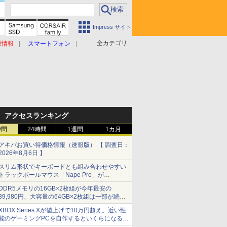
Impress サイト
全カテゴリ
原情報
スマートフォン
アクセスランキング
時間
24時間
1週間
1カ月
アキバお買い得価格情報（速報版） 【 調査日：
2026年8月6日 】
スリム形状でキーボードとも組み合わせやすい
トラックボールマウス「Nape Pro」が
Keychronから
DDR5メモリの16GB×2枚組が今年最安の
39,980円、大容量の64GB×2枚組は一部が続騰
[8月前半のメモリ価格]
XBOX Series Xが値上げで10万円超え。近い性
能のゲーミングPCを自作するといくらになる？
【石田賀津男の『酒の肴にPCゲーム』】