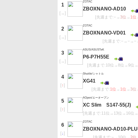
ZOTAC
1
ZBOXNANO-AD10
[
→
]
[先週まで:−→
3位
→
1位
ZOTAC
2
ZBOXNANO-VD01
[
→
]
[先週まで:−→−→−
ASUS/ASUSTeK
3
P6-P7H55E
[
→
]
[先週まで:10位→8位→9位→
Shuttle/シャトル
4
XG41
[
↑
]
[先週まで:
1位
→
1位
→
3位
AOpen/エーオープン
5
XC Slim S147-55(J)
[
↑
]
[先週まで:11位→13位→16位→
ZOTAC
6
ZBOXNANO-AD10-PLU
[
↓
]
[先週まで:−→10位→
2位