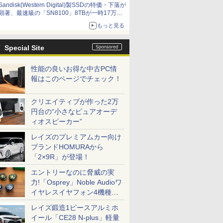
Sandisk(Western Digital)製SSDの特価・下落が
顕著、最速級の「SN8100」8TBが一時17万円
割れ [8月前半のSSD価格]
もっと見る
Special Site
性能の良いお得な中古PC情
報はこのページでチェック！
クリエイティブが作った2万
円台の“小さなピュアオーデ
ィオスピーカー”
レイズのプレミアムカー向け
ブランドHOMURAから
「2×9R」が登場！
エントリーなのに脅威の実
力!「Osprey」Noble Audioワ
イヤレスイヤフォン4機種を
一気に聴く
レイズ鍛造1ピースアルミホ
イール「CE28 N-plus」軽量