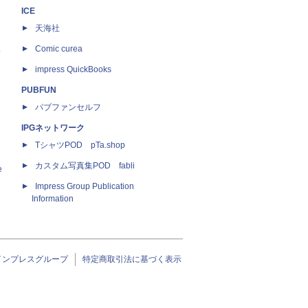
ICE
天海社
ス
Comic curea
impress QuickBooks
PUBFUN
パブファンセルフ
IPGネットワーク
TシャツPOD pTa.shop
カスタム写真集POD fabli
e
Impress Group Publication
Information
インプレスグループ
特定商取引法に基づく表示