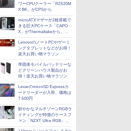
ワーCPUクーラー「RZ620M
X BK」がCPSから
microATXマザーが2枚搭載で
きる巨大PCケース「CAPO
X」がThermaltakeから、カ
ラーは2色
LenovoのノートPCやゲーミ
ングタブレットなどがお得！
楽天お買い物マラソン
準固体モバイルバッテリーな
どグリーンハウス製品がお
得！楽天お買い物マラソン
LexarのmicroSD Expressカ
ードリーダーが入荷、価格は
7,500円
鮮やかなマルチゾーンRGBラ
イティングが特徴のケースフ
ァン「NZXT Ultra RGB」が
発売、計8製品