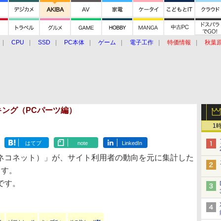
CPU
SSD
PC本体
ゲーム
電子工作
特価情報
秋葉
グルメ
イベント
価格動向
ランキング（PCパーツ編）
1
はてブ
note
LinkedIn
ネコネット）」が、サイト利用者の動向を元に集計した
ます。
4です。