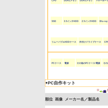
CPU
DDR2メモリ
DDR3メモリ
マザーボー
SSD
3.5インチHDD
2.5インチHDD
Blu-r
リムーバブルHDDケース
外付けドライブケース
CP
PCケース
電源
その他のPCケース/電源
その
●
PC自作キット
※
順位
画像
メーカー名／製品名