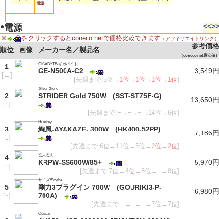
電源
●
<<
>>
電源
※
をクリックするとconeco.netで価格比較できます
（アフィリエイトリンク）
参考価格
順位
画像
メーカー名／製品名
（coneco.net最安値）
GIGABYTE/ギガバイト
1
GE-N500A-C2
3,549円
[
→
]
[先週まで:5位→
1位
→
1位
→
1位
→
1位
]
Silver Stone
2
STRIDER Gold 750W (SST-ST75F-G)
13,650円
[
↑
]
[先週まで:−→−→−→14位→6位]
Huntkey
3
絢風-AYAKAZE- 300W (HK400-52PP)
7,186円
[
↓
]
[先週まで:6位→11位→5位→
2位
→
2位
]
玄人志向
4
KRPW-SS600W/85+
5,970円
[
↑
]
[先週まで:7位→
4位
→8位→−→8位]
サイズ/Scythe
5
剛力3プラグイン 700W (GOURIKI3-P-
6,980円
700A)
[
↑
]
[先週まで:−→−→−→7位→7位]
Corsair