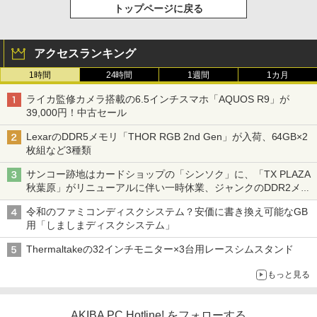
トップページに戻る
アクセスランキング
1時間
24時間
1週間
1カ月
ライカ監修カメラ搭載の6.5インチスマホ「AQUOS R9」が
39,000円！中古セール
LexarのDDR5メモリ「THOR RGB 2nd Gen」が入荷、64GB×2
枚組など3種類
サンコー跡地はカードショップの「シンソク」に、「TX PLAZA
秋葉原」がリニューアルに伴い一時休業、ジャンクのDDR2メモ
リが100円で販売など～ 最近の秋葉原 ～
令和のファミコンディスクシステム？安価に書き換え可能なGB
用「しましまディスクシステム」
Thermaltakeの32インチモニター×3台用レースシムスタンド
もっと見る
AKIBA PC Hotline! をフォローする