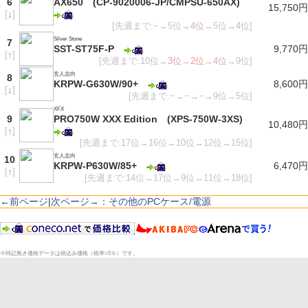
6
AX650 (CP-9020006-JP/CMPSU-650AX)
15,750円
[
↓
]
[先週まで:−→5位→
4位
→5位→
4位
]
Silver Stone
7
SST-ST75F-P
9,770円
[
↑
]
[先週まで:10位→
3位
→
2位
→
4位
→9位]
玄人志向
8
KRPW-G630W/90+
8,600円
[
↓
]
[先週まで:−→−→−→9位→5位]
XFX
9
PRO750W XXX Edition (XPS-750W-3XS)
10,480円
[
↑
]
[先週まで:17位→16位→10位→12位→15位]
玄人志向
10
KRPW-P630W/85+
6,470円
[
↑
]
[先週まで:14位→17位→9位→11位→18位]
←前ページ
|
次ページ→：その他のPCケース/電源
※特記無き価格データは税込み価格（税率=5％）です。