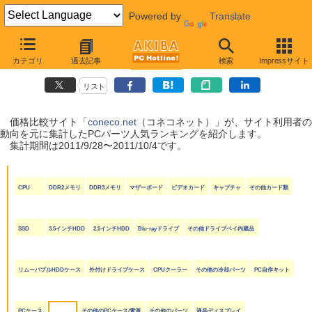
Powered by
Translate
coneco.net人気ランキング（PCパーツ編）
カテゴリ
過去記事
検索
Impressサイト
（2011/9/28〜2011/10/4）
リスト
価格比較サイト「
coneco.net
（コネコネット）」が、サイト利用者の
動向を元に集計したPCパーツ人気ランキングを紹介します。
集計期間は2011/9/28〜2011/10/4です。
CPU
DDR2メモリ
DDR3メモリ
マザーボード
ビデオカード
キャプチャ
その他カード類
SSD
3.5インチHDD
2.5インチHDD
Blu-rayドライブ
その他ドライブベイ内蔵品
リムーバブルHDDケース
外付けドライブケース
CPUクーラー
その他の冷却パーツ
PC自作キット
PCケース
その他のPCケース/電源
その他のパーツ
液晶ディスプレイ