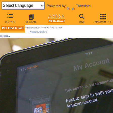
Powered by
Translate
AKIBA PC Hotline!
カテゴリ
過去記事
検索
Impressサイト
[拡大画像]
Amazonタブレット「Kindle Fire」が直輸入で登場
今週見つけた新製品：スマートフォン/タブレット端末
Amazon Kindle Fire
前の画像←