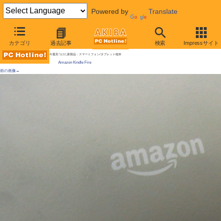
Powered by
Translate
AKIBA PC Hotline!
カテゴリ
過去記事
検索
Impressサイト
[拡大画像]
Amazonタブレット「Kindle Fire」が直輸入で登場
今週見つけた新製品：スマートフォン/タブレット端末
Amazon Kindle Fire
前の画像←