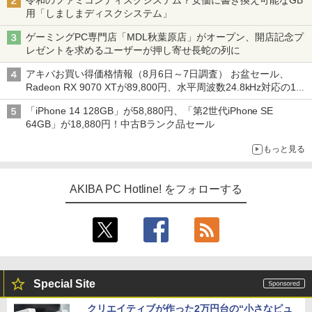
令和のファミコンディスクシステム？安価に書き換え可能なGB
用「しましまディスクシステム」
ゲーミングPC専門店「MDL秋葉原店」がオープン、開店記念プ
レゼントを求めるユーザーが押し寄せ長蛇の列に
アキバお買い得価格情報（8月6日～7日調査） お盆セール、
Radeon RX 9070 XTが89,800円、水平周波数24.8kHz対応の17
型モニターが9,801円、暑さ指数連動セール ほか
「iPhone 14 128GB」が58,880円、「第2世代iPhone SE
64GB」が18,880円！中古Bランク品セール
もっと見る
AKIBA PC Hotline! をフォローする
Special Site
クリエイティブが作った2万円台の“小さなピュ