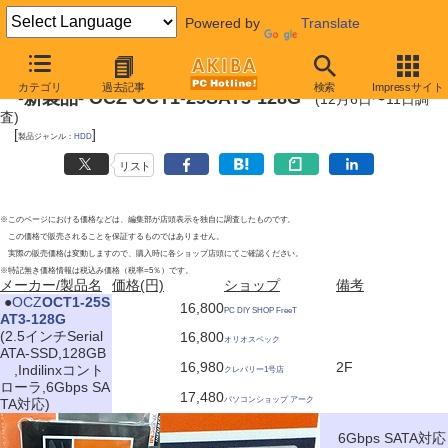
Powered by
Translate
2011年12月11日
カテゴリ
過去記事
検索
Impressサイト
-新製品- OCZ OCT1-25SAT3-128G
(12月6日〜11日調
査)
[
]
製品ジャンル：
HDD
リスト
※このページにおける価格などは、編集部が店頭表示を独自に調査したものです。
この価格で販売されることを保証するものではありません。
実際の販売価格は変動しますので、購入時に各ショップ店頭にてご確認ください。
※特記無き価格情報は税込み価格（税率=5％）です。
メーカー/製品名
価格(円)
ショップ
備考
|
●
OCZ
OCT1-25S
16,800
PC DIY SHOP FreeT
AT3-128G
(2.5インチSerial
16,800
オリオスペック
ATA-SSD,128GB
16,980
2F
,Indilinxコント
クレバリー1号店
ローラ,6Gbps SA
17,480
パソコンショップ アーク
TA対応)
6Gbps SATA対応