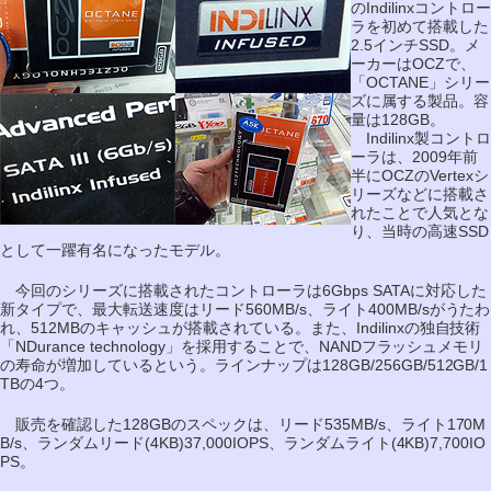
のIndilinxコントロー
ラを初めて搭載した
2.5インチSSD。メ
ーカーはOCZで、
「OCTANE」シリー
ズに属する製品。容
量は128GB。
Indilinx製コントロ
ーラは、2009年前
半にOCZのVertexシ
リーズなどに搭載さ
れたことで人気とな
り、当時の高速SSD
として一躍有名になったモデル。
今回のシリーズに搭載されたコントローラは6Gbps SATAに対応した
新タイプで、最大転送速度はリード560MB/s、ライト400MB/sがうたわ
れ、512MBのキャッシュが搭載されている。また、Indilinxの独自技術
「NDurance technology」を採用することで、NANDフラッシュメモリ
の寿命が増加しているという。ラインナップは128GB/256GB/512GB/1
TBの4つ。
販売を確認した128GBのスペックは、リード535MB/s、ライト170M
B/s、ランダムリード(4KB)37,000IOPS、ランダムライト(4KB)7,700IO
PS。