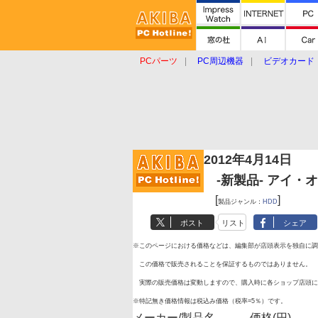
PCパーツ
PC周辺機器
ビデオカード
タブレット
おもしろグッズ
ショップ
2012年4月14日
-新製品- アイ・オー
[
]
製品ジャンル：
HDD
ポスト
リスト
シェア
※このページにおける価格などは、編集部が店頭表示を独自に調
この価格で販売されることを保証するものではありません。
実際の販売価格は変動しますので、購入時に各ショップ店頭に
※特記無き価格情報は税込み価格（税率=5％）です。
メーカー/製品名
価格(円)