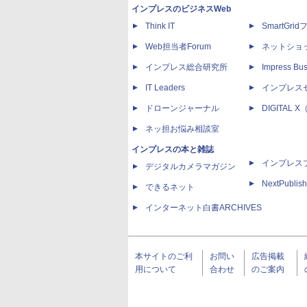
インプレスのビジネスWeb
Think IT
SmartGri
Web担当者Forum
ネットショ
インプレス総合研究所
Impress Bus
IT Leaders
インプレス
ドローンジャーナル
DIGITAL
ネッ担お悩み相談室
インプレスの本と雑誌
インプレス
デジタルカメラマガジン
NextPublish
できるネット
インターネット白書ARCHIVES
本サイトのご利
お問い
広告掲載
用について
合わせ
のご案内