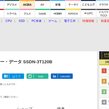
CPU
SSD
PC本体
ゲーム
電子工作
特価情報
秋葉
グルメ
イベント
価格動向
・データ SSDN-3T120B
1
はてブ
note
LinkedIn
査したものです。
てご確認ください。
ショップ
備考