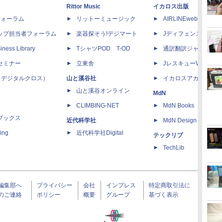
Rittor Music
イカロス出版
dフォーラム
リットーミュージック
AIRLINEweb
ップ担当者フォーラム
楽器探そう!デジマート
Jディフェンスニュー
iness Library
TシャツPOD T-OD
通訳翻訳ジャーナル
セミナー
立東舎
JレスキューWeb
 X（デジタルクロス）
山と溪谷社
イカロスアカデミー
山と溪谷オンライン
MdN
CLIMBING-NET
MdN Books
ブックス
近代科学社
MdN Design Interacti
ing
近代科学社Digital
テックリブ
TechLib
編集部へ
プライバシー
会社
インプレス
特定商取引法に
のご連絡
ポリシー
概要
グループ
基づく表示