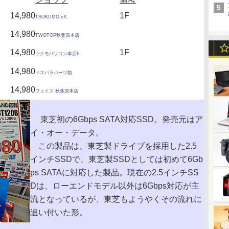
14,980
1F
TSUKUMO eX.
14,980
TWOTOP秋葉原本店
14,980
1F
ツクモパソコン本店II
14,980
ドスパラパーツ館
14,980
フェイス 秋葉原本店
東芝初の6Gbps SATA対応SSD。発売元はア
イ・オー・データ。
この製品は、東芝製ドライブを採用した2.5
インチSSDで、東芝製SSDとしては初めて6Gb
ps SATAに対応した製品。現在の2.5インチSS
Dは、ローエンドモデル以外は6Gbps対応が主
流となっているが、東芝もようやくその流れに
追い付いた形。