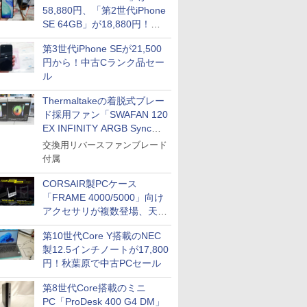
ICE
58,880円、「第2世代iPhone
SE 64GB」が18,880円！中
天海社
古Bランク品セール
ス
Comic curea
第3世代iPhone SEが21,500
円から！中古Cランク品セー
impress QuickBooks
ル
PUBFUN
Thermaltakeの着脱式ブレー
パブファンセルフ
ド採用ファン「SWAFAN 120
IPGネットワーク
EX INFINITY ARGB Sync」
に単品パッケージ
TシャツPOD pTa.shop
交換用リバースファンブレード
付属
カスタム写真集POD fabli
ve
CORSAIR製PCケース
Impress Group Publication Informa
tion
「FRAME 4000/5000」向け
アクセサリが複数登場、天然
木製パネルや背面コネクタ対
第10世代Core Y搭載のNEC
応トレイなど
製12.5インチノートが17,800
円！秋葉原で中古PCセール
第8世代Core搭載のミニ
PC「ProDesk 400 G4 DM」