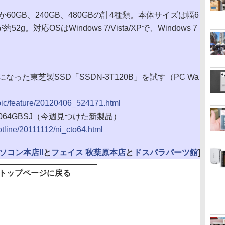
0GB、240GB、480GBの計4種類。本体サイズは幅6
52g。対応OSはWindows 7/Vista/XPで、Windows 7
対応になった東芝製SSD「SSDN-3T120B」を試す（PC Wa
topic/feature/20120406_524171.html
NC064GBSJ（今週見つけた新製品）
hotline/20111112/ni_cto64.html
ソコン本店II
と
フェイス 秋葉原本店
と
ドスパラパーツ館
]
トップページに戻る