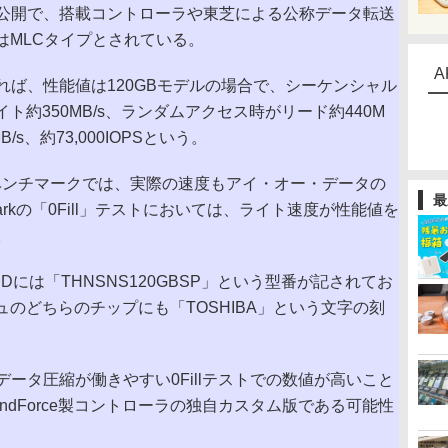
公開で、搭載コントローラや東芝による公称データ転送
はMLCタイプとされている。
A
ば、性能値は120GBモデルの場合で、シーケンシャル
イト約350MB/s、ランダムアクセス時がリード約440M
MB/s、約73,000IOPSという。
たベンチマークでは、実際の速度もアイ・オー・データの
最
kMarkの「0Fill」テストにおいては、ライト速度が性能値を
。
には「THNSNS120GBSP」という型番が記されてお
ュのどちらのチップにも「TOSHIBA」という文字の刻
タ圧縮が働きやすい0Fillテストでの数値が高いこと
ndForce製コントローラの独自カスタム版である可能性