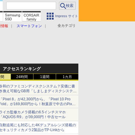
Impress サイト
全カテゴリ
原情報
スマートフォン
アクセスランキング
時間
24時間
1週間
1カ月
令和のファミコンディスクシステム？安価に書
き換え可能なGB用「しましまディスクシステ
ム」
「Pixel 8」が42,300円から、「Pixel 10 Pro
Fold」が169,800円から！秋葉原で中古のPixel
シリーズがお買い得
ライカ監修カメラ搭載の6.5インチスマホ
「AQUOS R9」が39,000円！中古セール
自動追尾にも対応した4Kデュアルレンズ搭載の
セキュリティカメラ2製品がTP-Linkから