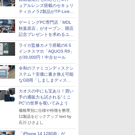
ュアルレンズ搭載のセキュリ
ティカメラ2製品がTP-Linkか
ら
ゲーミングPC専門店「MDL
秋葉原店」がオープン、開店
記念プレゼントを求めるユー
ザーが押し寄せ長蛇の列に
ライカ監修カメラ搭載の6.5
インチスマホ「AQUOS R9」
が39,000円！中古セール
令和のファミコンディスクシ
ステム？安価に書き換え可能
なGB用「しましまディスク
システム」
カオスの中にも宝あり！買い
手の通販力も試される“ミニ
PC”の世界を覗いてみよう
価格帯別に仕様や特徴を整理、
11製品をピックアップ text by
石川 ひさよし
「iPhone 14 128GB」が