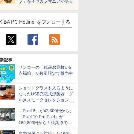
フ」をイヤカフマニアが語る
KIBA PC Hotline! をフォローする
新記事
サンコーの「残暑お見舞い5
点福箱」が数量限定で販売中
ショットグラスも入るように
なったUSB充電式燻製器「グ
ルメスモークセレクション
2」がサンコーから
「Pixel 8」が42,300円から、
「Pixel 10 Pro Fold」が
169,800円から！秋葉原で中
古のPixelシリーズがお買い得
自動追尾にも対応した4Kデ