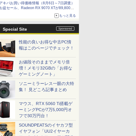
アキバお買い得価格情報（8月6日～7日調査）
お盆セール、Radeon RX 9070 XTが89,800
円、水平周波数24.8kHz対応の17型モニターが
もっと見る
9,801円、暑さ指数連動セール ほか
Special Site
性能の良いお得な中古PC情
報はこのページでチェック！
お値段そのままでメモリ倍
増！メモリ32GBの「お得な
ゲーミングノート」
ソニーミラーレス一眼の大特
集！ 見どころ記事まとめ
マウス、RTX 5060 Ti搭載ゲ
ーミングPCが7万5,000円オ
フで30万円台！
SOUNDPEATSのイヤカフ型
イヤフォン「UU2イヤーカ