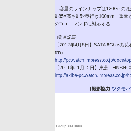
容量のラインナップは120GBのほか6
9.85×高さ9.5×奥行き100mm、重量が約
のTrimコマンドに対応する。
□関連記事
【2012年4月6日】SATA 6Gbps
tch）
http://pc.watch.impress.co.jp/docs/
【2011年11月12日】東芝 THNS
http://akiba-pc.watch.impress.co.jp/
[撮影協力:
ツクモパ
Group site links