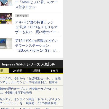
ー「MMCじょい君」のケー
ス付きモデル
特別企画
アキバに“夏の特価ラッシ
ュ”到来！CPUもメモリもマ
ザーも安い、買い時のパーツ
は？【8月7日(金)22時配信】
第12世代Core搭載の14イン
チワークステーション
「ZBook Firefly 14 G9」が
79,800円！秋葉原で中古PC
セール
Impress Watchシリーズ 人気記事
時間
24時間
1週間
1カ月
ユニクロ、今日から「お盆特別セール」。涼感
シアサッカーワンピース待望値下げ、撥水ギア
ショーツは1990円に
東映の歴代オープニング映像がカプセルトイ
に。全5種で8月下旬発売
カルディ、オンライン限定「ネコバッグ＆タン
ブラーセット」を一般販売。7月の抽選販売の
当選無効分