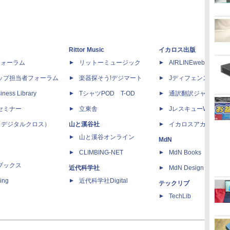
Rittor Music
イカロス出版
dフォーラム
リットーミュージック
AIRLINEweb
ップ担当者フォーラム
楽器探そう!デジマート
Jディフェンスニュー
iness Library
TシャツPOD T-OD
通訳翻訳ジャーナル
セミナー
立東舎
JレスキューWeb
 X（デジタルクロス）
山と溪谷社
イカロスアカデミー
山と溪谷オンライン
MdN
CLIMBING-NET
MdN Books
ブックス
近代科学社
MdN Design Interacti
ing
近代科学社Digital
テックリブ
TechLib