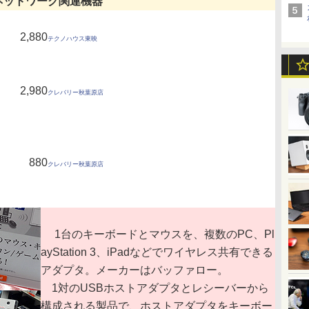
ネットワーク関連機器
2,880
テクノハウス東映
2,980
クレバリー秋葉原店
880
クレバリー秋葉原店
1台のキーボードとマウスを、複数のPC、Pl
ayStation 3、iPadなどでワイヤレス共有できる
アダプタ。メーカーはバッファロー。
1対のUSBホストアダプタとレシーバーから
構成される製品で、ホストアダプタをキーボー