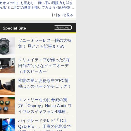
カオスの中にも宝あり！買い手の通販力も試さ
れる“ミニPC”の世界を覗いてみよう 価格帯別に
仕様や特徴を整理、11製品をピックアップ text
もっと見る
by 石川 ひさよし
Special Site
ソニーミラーレス一眼の大特
集！ 見どころ記事まとめ
クリエイティブが作った2万
円台の“小さなピュアオーデ
ィオスピーカー”
性能の良いお得な中古PC情
報はこのページでチェック！
エントリーなのに脅威の実
力!「Osprey」Noble Audioワ
イヤレスイヤフォン4機種を
一気に聴く
ハイグレードテレビ「TCL
Q7D Pro」。圧巻の色彩美で