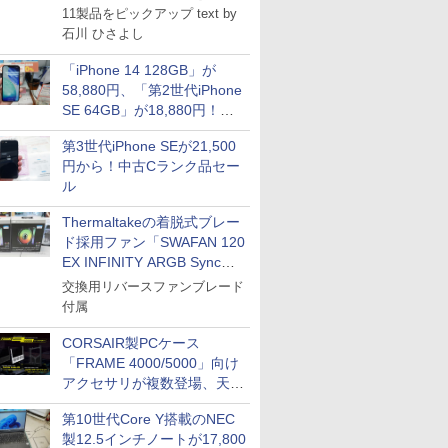
11製品をピックアップ text by
石川 ひさよし
「iPhone 14 128GB」が
58,880円、「第2世代iPhone
SE 64GB」が18,880円！中
古Bランク品セール
第3世代iPhone SEが21,500
円から！中古Cランク品セー
ル
Thermaltakeの着脱式ブレー
ド採用ファン「SWAFAN 120
EX INFINITY ARGB Sync」
に単品パッケージ
交換用リバースファンブレード
付属
CORSAIR製PCケース
「FRAME 4000/5000」向け
アクセサリが複数登場、天然
木製パネルや背面コネクタ対
第10世代Core Y搭載のNEC
応トレイなど
製12.5インチノートが17,800