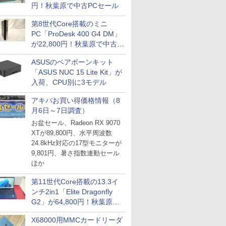
円！秋葉原で中古PCセール
第8世代Core搭載のミニ
PC「ProDesk 400 G4 DM」
が22,800円！秋葉原で中古
ICE
PCセール
天海社
ASUSのベアボーンキット
「ASUS NUC 15 Lite Kit」が
ス
Comic curea
入荷、CPU別に3モデル
impress QuickBooks
アキバお買い得価格情報（8
PUBFUN
月6日～7日調査）
パブファンセルフ
お盆セール、Radeon RX 9070
XTが89,800円、水平周波数
IPGネットワーク
24.8kHz対応の17型モニターが
TシャツPOD pTa.shop
9,801円、暑さ指数連動セール
カスタム写真集POD fabli
ほか
ve
Impress Group Publication Informa
第11世代Core搭載の13.3イ
tion
ンチ2in1「Elite Dragonfly
G2」が64,800円！秋葉原で
中古PCセール
X68000用MMCカードリーダ