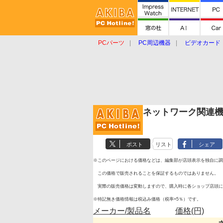
PCパーツ
PC周辺機器
ビデオカード
タブレット
おもしろグッズ
ショップ
ネットワーク関連
ポスト
リスト
シェア
※このページにおける価格などは、編集部が店頭表示を独自に調
この価格で販売されることを保証するものではありません。
実際の販売価格は変動しますので、購入時に各ショップ店頭に
※特記無き価格情報は税込み価格（税率=5％）です。
メーカー/製品名
価格(円)