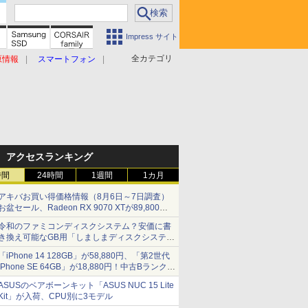
Impress サイト
全カテゴリ
原情報
スマートフォン
アクセスランキング
時間
24時間
1週間
1カ月
アキバお買い得価格情報（8月6日～7日調査）
お盆セール、Radeon RX 9070 XTが89,800
円、水平周波数24.8kHz対応の17型モニターが
令和のファミコンディスクシステム？安価に書
9,801円、暑さ指数連動セール ほか
き換え可能なGB用「しましまディスクシステ
ム」
「iPhone 14 128GB」が58,880円、「第2世代
iPhone SE 64GB」が18,880円！中古Bランク品
セール
ASUSのベアボーンキット「ASUS NUC 15 Lite
Kit」が入荷、CPU別に3モデル