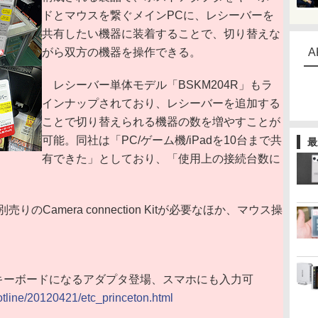
ドとマウスを繋ぐメインPCに、レシーバーを
共有したい機器に装着することで、切り替えな
がら双方の機器を操作できる。
A
レシーバー単体モデル「BSKM204R」もラ
インナップされており、レシーバーを追加する
ことで切り替えられる機器の数を増やすことが
可能。同社は「PC/ゲーム機/iPadを10台まで共
最
有できた」としており、「使用上の接続台数に
のCamera connection Kitが必要なほか、マウス操
toothキーボードになるアダプタ登場、スマホにも入力可
hotline/20120421/etc_princeton.html