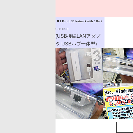
|
●
1 Port USB Network with 3 Port
USB HUB
(USB接続LANアダプ
タ,USBハブ一体型)