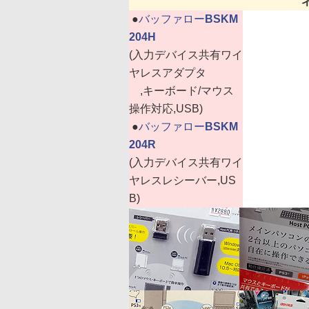
|
●
バッファロー
BSKM
204H
(入力デバイス共有ワイ
ヤレスアダプタ
,キーボード/マウス
操作対応,USB)
|
●
バッファロー
BSKM
204R
(入力デバイス共有ワイ
ヤレスレシーバー,US
B)