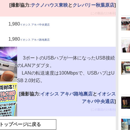
[撮影協力:
テクノハウス東映
と
クレバリー秋葉原店
]
[この製品だけ表示]
1,980
イオシス アキバ中央通店
1,980
イオシス アキバ路地裏店
3ポートのUSBハブが一体になったUSB接続
のLANアダプタ。
LANの転送速度は100Mbpsで、USBハブはU
SB 2.0対応。
[撮影協力:
イオシス アキバ路地裏店
と
イオシス
アキバ中央通店
]
[この製品だけ表示]
トップページに戻る