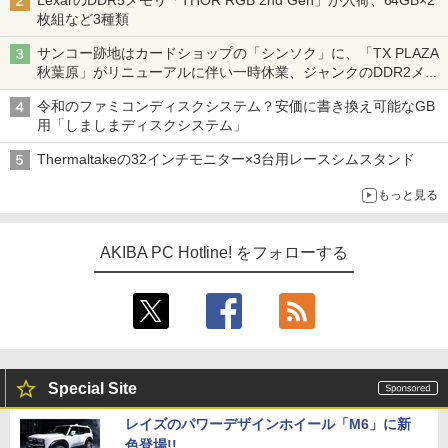
LexarのDDR5メモリ「THOR RGB 2nd Gen」が入荷、64GB×2
枚組など3種類
サンコー跡地はカードショップの「シンソク」に、「TX PLAZA
秋葉原」がリニューアルに伴い一時休業、ジャンクのDDR2メモ
リが100円で販売など～ 最近の秋葉原 ～
令和のファミコンディスクシステム？安価に書き換え可能なGB
用「しましまディスクシステム」
Thermaltakeの32インチモニター×3台用レースシムスタンド
もっと見る
AKIBA PC Hotline! をフォローする
Special Site
レイズのパワーデザインホイール「M6」に新
色登場!!