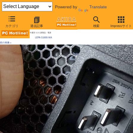
Powered by
Translate
AKIBA PC Hotline!
カテゴリ
過去記事
検索
Impressサイト
[拡大画像]
1,600Wの超大容量電源が発売に / 通常環境では1,500Wまで、利用環境には制限あり
今週見つけた新製品：電源
LEPA G1600-MA
前の画像←