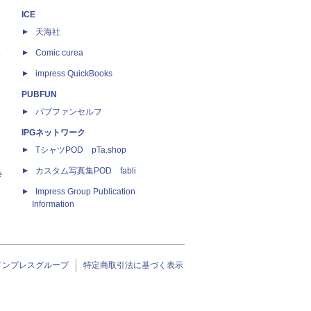
ICE
天海社
ス
Comic curea
impress QuickBooks
PUBFUN
パブファンセルフ
IPGネットワーク
TシャツPOD pTa.shop
カスタム写真集POD fabli
e
Impress Group Publication
Information
インプレスグループ
特定商取引法に基づく表示