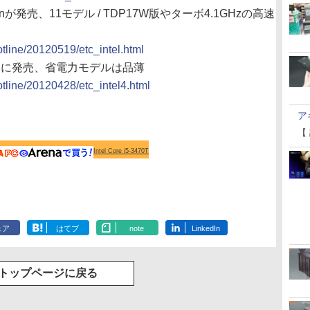
Xeonが発売、11モデル / TDP17W版やターボ4.1GHzの高速
otline/20120519/etc_intel.html
eがついに発売、省電力モデルは品薄
otline/20120428/etc_intel4.html
ア
【
Intel Core i5-3470T
ェア
はてブ
note
LinkedIn
トップページに戻る