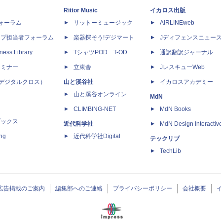
Rittor Music
イカロス出版
dフォーラム
リットーミュージック
AIRLINEweb
ップ担当者フォーラム
楽器探そう!デジマート
Jディフェンスニュー
ness Library
TシャツPOD T-OD
通訳翻訳ジャーナル
セミナー
立東舎
JレスキューWeb
 X（デジタルクロス）
山と溪谷社
イカロスアカデミー
山と溪谷オンライン
MdN
CLIMBING-NET
MdN Books
ブックス
近代科学社
MdN Design Interactiv
ing
近代科学社Digital
テックリブ
TechLib
広告掲載のご案内
編集部へのご連絡
プライバシーポリシー
会社概要