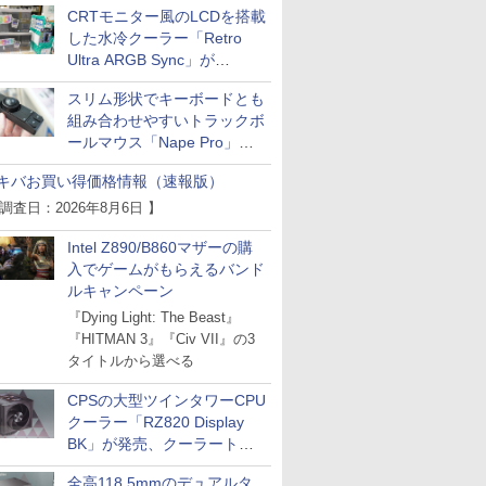
CRTモニター風のLCDを搭載
した水冷クーラー「Retro
Ultra ARGB Sync」が
Thermaltakeから
スリム形状でキーボードとも
組み合わせやすいトラックボ
ールマウス「Nape Pro」が
Keychronから
キバお買い得価格情報（速報版）
 調査日：2026年8月6日 】
Intel Z890/B860マザーの購
入でゲームがもらえるバンド
ルキャンペーン
『Dying Light: The Beast』
『HITMAN 3』『Civ VII』の3
タイトルから選べる
CPSの大型ツインタワーCPU
クーラー「RZ820 Display
BK」が発売、クーラートッ
プに5インチ液晶搭載
全高118.5mmのデュアルタ