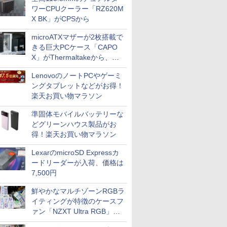
ワーCPUクーラー「RZ620M
X BK」がCPSから
microATXマザーが2枚搭載で
きる巨大PCケース「CAPO
X」がThermaltakeから、カ
ラーは2色
LenovoのノートPCやゲーミ
ングタブレットなどがお得！
楽天お買い物マラソン
準固体モバイルバッテリーな
どグリーンハウス製品がお
得！楽天お買い物マラソン
LexarのmicroSD Expressカ
ードリーダーが入荷、価格は
7,500円
鮮やかなマルチゾーンRGBラ
イティングが特徴のケースフ
ァン「NZXT Ultra RGB」が
発売、計8製品