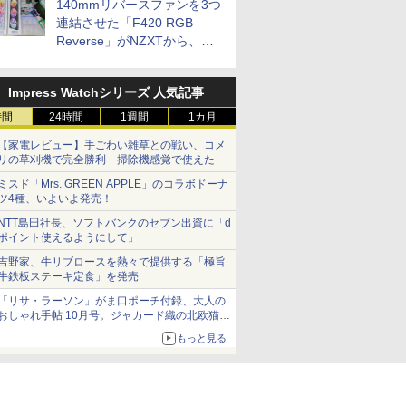
140mmリバースファンを3つ
連結させた「F420 RGB
Reverse」がNZXTから、単
一フレーム採用
Impress Watchシリーズ 人気記事
時間
24時間
1週間
1カ月
【家電レビュー】手ごわい雑草との戦い、コメ
リの草刈機で完全勝利 掃除機感覚で使えた
ミスド「Mrs. GREEN APPLE」のコラボドーナ
ツ4種、いよいよ発売！
NTT島田社長、ソフトバンクのセブン出資に「d
ポイント使えるようにして」
吉野家、牛リブロースを熱々で提供する「極旨
牛鉄板ステーキ定食」を発売
「リサ・ラーソン」がま口ポーチ付録、大人の
おしゃれ手帖 10月号。ジャカード織の北欧猫デ
ザイン
もっと見る