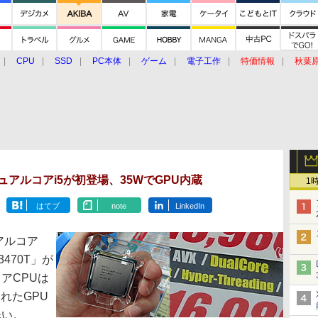
CPU
SSD
PC本体
ゲーム
電子工作
特価情報
秋葉
グルメ
イベント
価格動向
スのデュアルコアi5が初登場、35WでGPU内蔵
1
はてブ
note
LinkedIn
ュアルコア
3470T」が
コアCPUは
れたGPU
低い。