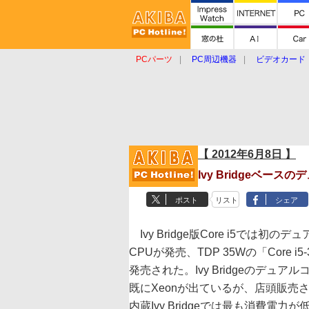
PCパーツ
PC周辺機器
ビデオカード
タブレット
おもしろグッズ
ショップ
【 2012年6月8日 】
Ivy Bridgeベー
ポスト
リスト
シェア
Ivy Bridge版Core i5では初のデ
CPUが発売、TDP 35Wの「Core i5-
発売された。Ivy Bridgeのデュアル
既にXeonが出ているが、店頭販売さ
内蔵Ivy Bridgeでは最も消費電力が