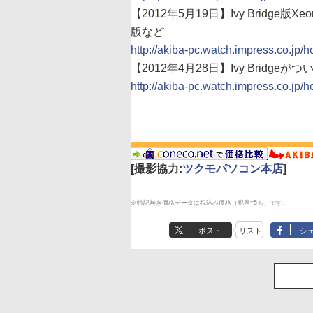
【2012年5月19日】Ivy Bridge版
版など
http://akiba-pc.watch.impress.co.jp/h
【2012年4月28日】Ivy Bridg
http://akiba-pc.watch.impress.co.jp/h
[撮影協力:
ツクモパソコン本店
]
※特記無き価格データは税込み価格（税率=5％）です。
ポスト
リスト
シ