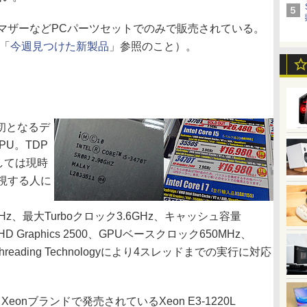
ザーなどPCパーツセットでのみで販売されている。
は「
今週見つけた新製品
」参照のこと）。
では初となるデ
U。TDP
としては現時
視する人に
、最大Turboクロック3.6GHz、キャッシュ容量
HD Graphics 2500、GPUベースクロック650MHz、
hreading Technologyにより4スレッドまでの実行に対応
Xeonブランドで発売されているXeon E3-1220L