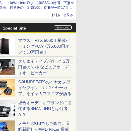
Sandisk(Western Digital)製SSDの特価・下落が
顕著、最速級の「SN8100」8TBが一時17万円
割れ [8月前半のSSD価格]
もっと見る
Special Site
マウス、RTX 5060 Ti搭載ゲ
ーミングPCが7万5,000円オ
フで30万円台！
クリエイティブが作った2万
円台の“小さなピュアオーデ
ィオスピーカー”
SOUNDPEATSのイヤカフ型
イヤフォン「UU2イヤーカ
フ」をイヤカフマニアが語る
総合オーディオブランドに進
化するSHANLINGとは何者
か？
メモリ32GBでも予算内。産
経新聞社がAMD Ryzen搭載