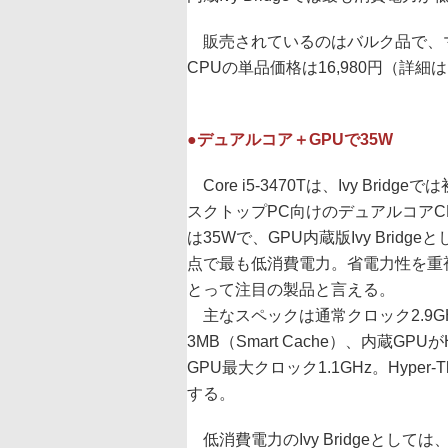
販売されているのはバルク品で、マ
CPUの単品価格は16,980円（詳細
●デュアルコア＋GPUで35W
Core i5-3470Tは、Ivy Bridge
スクトップPC向けのデュアルコアCP
は35Wで、GPU内蔵版Ivy Bridge
点で最も低消費電力。省電力性を重
とって注目の製品と言える。
主なスペックは通常クロック2.9GHz
3MB（Smart Cache）、内蔵GPUが
GPU最大クロック1.1GHz。Hyper-T
する。
低消費電力のIvy Bridgeとしては、