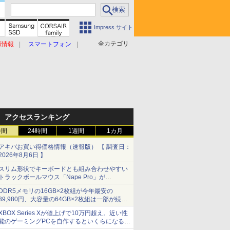
Impress サイト
全カテゴリ
原情報
スマートフォン
アクセスランキング
時間
24時間
1週間
1カ月
アキバお買い得価格情報（速報版） 【 調査日：
2026年8月6日 】
スリム形状でキーボードとも組み合わせやすい
トラックボールマウス「Nape Pro」が
Keychronから
DDR5メモリの16GB×2枚組が今年最安の
39,980円、大容量の64GB×2枚組は一部が続騰
[8月前半のメモリ価格]
XBOX Series Xが値上げで10万円超え。近い性
能のゲーミングPCを自作するといくらになる？
【石田賀津男の『酒の肴にPCゲーム』】