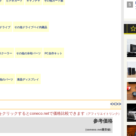
ド
ビデオカード
キャプチャ
その他カード類
ayドライブ
その他ドライブベイ内蔵品
Uクーラー
その他の冷却パーツ
PC自作キット
他のパーツ
液晶ディスプレイ
<<
>>
をクリックするとconeco.netで価格比較できます
（アフィリエイトリンク）
参考価格
（coneco.net最安値）