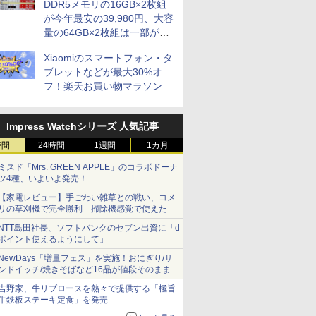
DDR5メモリの16GB×2枚組
が今年最安の39,980円、大容
量の64GB×2枚組は一部が続
騰 [8月前半のメモリ価格]
Xiaomiのスマートフォン・タ
ブレットなどが最大30%オ
フ！楽天お買い物マラソン
Impress Watchシリーズ 人気記事
時間
24時間
1週間
1カ月
ミスド「Mrs. GREEN APPLE」のコラボドーナ
ツ4種、いよいよ発売！
【家電レビュー】手ごわい雑草との戦い、コメ
リの草刈機で完全勝利 掃除機感覚で使えた
NTT島田社長、ソフトバンクのセブン出資に「d
ポイント使えるようにして」
NewDays「増量フェス」を実施！おにぎり/サ
ンドイッチ/焼きそばなど16品が値段そのままで
ボリュームアップ
吉野家、牛リブロースを熱々で提供する「極旨
牛鉄板ステーキ定食」を発売