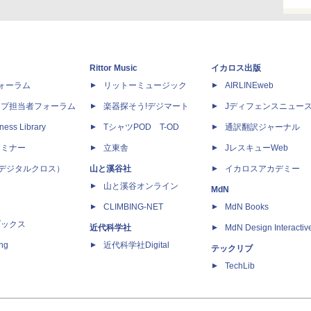
Rittor Music
イカロス出版
dフォーラム
リットーミュージック
AIRLINEweb
ップ担当者フォーラム
楽器探そう!デジマート
Jディフェンスニュー
ness Library
TシャツPOD T-OD
通訳翻訳ジャーナル
セミナー
立東舎
JレスキューWeb
 X（デジタルクロス）
山と溪谷社
イカロスアカデミー
山と溪谷オンライン
MdN
CLIMBING-NET
MdN Books
ブックス
近代科学社
MdN Design Interactiv
ing
近代科学社Digital
テックリブ
TechLib