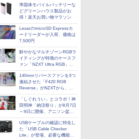
準固体モバイルバッテリーな
どグリーンハウス製品がお
得！楽天お買い物マラソン
LexarのmicroSD Expressカ
ードリーダーが入荷、価格は
7,500円
鮮やかなマルチゾーンRGBラ
イティングが特徴のケースフ
ァン「NZXT Ultra RGB」が
発売、計8製品
140mmリバースファンを3つ
連結させた「F420 RGB
Reverse」がNZXTから、単
一フレーム採用
「しぐれうい」とコラボ！神
田明神「納涼祭り」が8月7日
～9日に開催、アニソン盆踊
りや屋台グルメなどもあり
USBケーブルの確認に特化し
た「USB Cable Checker
Lite」が登場、必要な機能を