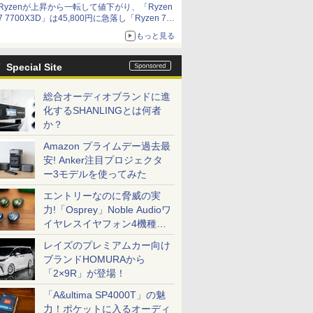
Ryzenが上昇から一転して値下がり、「Ryzen
7 7700X3D」は45,800円に急落し「Ryzen 7
7800X3D」との価格逆転解消 [8月前半のCPU
もっと見る
価格]
Special Site
総合オーディオブランドに進
化するSHANLINGとは何者
か？
Amazon プライムデー過去最
安! Anker注目プロジェクタ
ー3モデルを使ってみた
エントリーなのに脅威の実
力!「Osprey」Noble Audioワ
イヤレスイヤフォン4機種を
一気に聴く
レイズのプレミアムカー向け
ブランドHOMURAから
「2×9R」が登場！
「A&ultima SP4000T」の魅
力！ポケットに入るオーディ