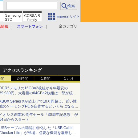
Impress サイト
全カテゴリ
原情報
スマートフォン
アクセスランキング
時間
24時間
1週間
1カ月
DDR5メモリの16GB×2枚組が今年最安の
39,980円、大容量の64GB×2枚組は一部が続騰
[8月前半のメモリ価格]
XBOX Series Xが値上げで10万円超え。近い性
能のゲーミングPCを自作するといくらになる？
【石田賀津男の『酒の肴にPCゲーム』】
イオシス創業30周年セール「30周年記念祭」が
14日からスタート
USBケーブルの確認に特化した「USB Cable
Checker Lite」が登場、必要な機能を凝縮しコ
ンパクトに 7日発売