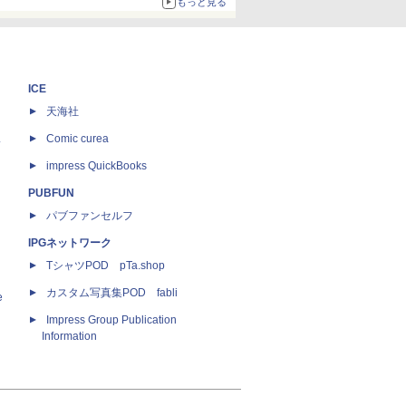
もっと見る
ICE
天海社
ス
Comic curea
impress QuickBooks
PUBFUN
パブファンセルフ
IPGネットワーク
TシャツPOD pTa.shop
カスタム写真集POD fabli
e
Impress Group Publication
Information