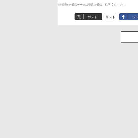
※特記無き価格データは税込み価格（税率=5％）です。
ポスト
リスト
シ