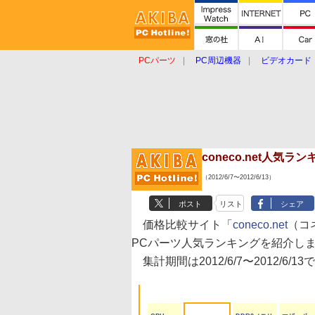
PCパーツ
PC周辺機器
ビデオカード
タブレット
おもしろグッズ
ショップ
coneco.net人気
（2012/6/7〜2012/6/13）
ポスト
リスト
シェア
価格比較サイト「
coneco.net
（コ
PCパーツ人気ランキングを紹介し
集計期間は2012/6/7〜2012/6/13