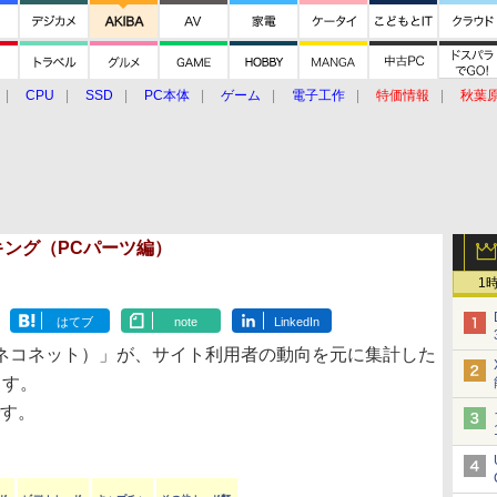
CPU
SSD
PC本体
ゲーム
電子工作
特価情報
秋葉
グルメ
イベント
価格動向
ランキング（PCパーツ編）
1
はてブ
note
LinkedIn
ネコネット）」が、サイト利用者の動向を元に集計した
ます。
です。