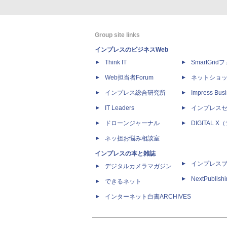
Group site links
インプレスのビジネスWeb
Think IT
SmartGri
Web担当者Forum
ネットショ
インプレス総合研究所
Impress Busi
IT Leaders
インプレス
ドローンジャーナル
DIGITAL
ネッ担お悩み相談室
インプレスの本と雑誌
インプレス
デジタルカメラマガジン
NextPublish
できるネット
インターネット白書ARCHIVES