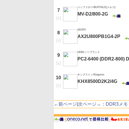
バッファロー/BUFFALO(メルコ)
7
MV-D2/800-2G
[
↑
]
ADATA
8
AX2U800PB1G4-2P
[
↑
]
OEM/ノーブランド
9
PC2-6400 (DDR2-800)
[
↓
]
キングストン/Kingston
10
KHX8500D2K2/4G
[
↑
]
←前ページ
|
次ページ→：DDR3メモ