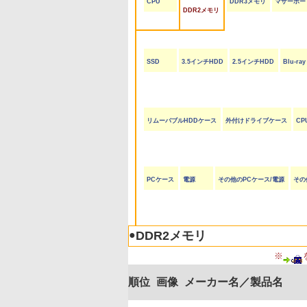
CPU
DDR3メモリ
マザーボー
DDR2メモリ
SSD
3.5インチHDD
2.5インチHDD
Blu-r
リムーバブルHDDケース
外付けドライブケース
CP
PCケース
電源
その他のPCケース/電源
その
●
DDR2メモリ
※
順位
画像
メーカー名／製品名