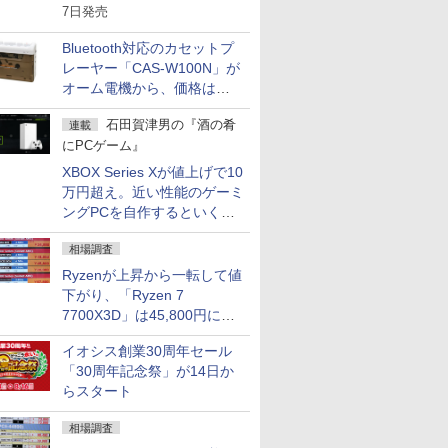
凝縮しコンパクトに
7日発売
Bluetooth対応のカセットプ
レーヤー「CAS-W100N」が
オーム電機から、価格は
5,940円
石田賀津男の『酒の肴
連載
にPCゲーム』
XBOX Series Xが値上げで10
万円超え。近い性能のゲーミ
ングPCを自作するといくら
になる？
相場調査
Ryzenが上昇から一転して値
下がり、「Ryzen 7
7700X3D」は45,800円に急
落し「Ryzen 7 7800X3D」
イオシス創業30周年セール
との価格逆転解消 [8月前半の
「30周年記念祭」が14日か
CPU価格]
らスタート
相場調査