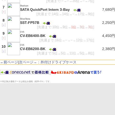
[先週まで:−→−→20位→−→7位]
Sharkoon
7
SATA QuickPort Intern 3-Bay
7,680円
[
↑
]
[先週まで:14位→14位→−→17位→9位]
SilverStone
8
SST-FP57B
2,250円
[
↓
]
[先週まで:10位→9位→
1位
→
3位
→
3位
]
CVS
9
CV-EB6400-BK
4,450円
[
↑
]
[先週まで:16位→−→−→12位→17位]
CVS
10
CV-EB6200-BK
2,380円
[
↓
]
[先週まで:5位→5位→11位→5位→8位]
←前ページ
|
次ページ→：外付けドライブケース
※特記無き価格データは税込み価格（税率=5％）です。