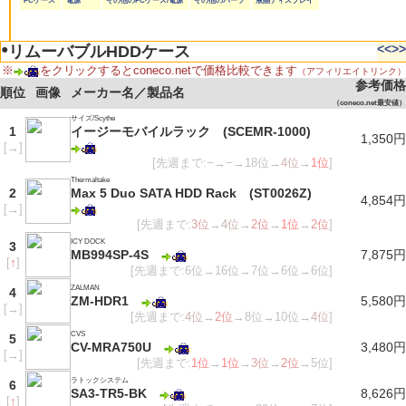
PCケース
電源
その他のPCケース/電源
その他のパーツ
液晶ディスプレイ
●
<<
>>
リムーバブルHDDケース
※
をクリックするとconeco.netで価格比較できます
（アフィリエイトリンク）
参考価格
順位
画像
メーカー名／製品名
（coneco.net最安値）
サイズ/Scythe
1
イージーモバイルラック (SCEMR-1000)
1,350円
[
→
]
[先週まで:−→−→18位→
4位
→
1位
]
Thermaltake
2
Max 5 Duo SATA HDD Rack (ST0026Z)
4,854円
[
→
]
[先週まで:
3位
→
4位
→
2位
→
1位
→
2位
]
ICY DOCK
3
MB994SP-4S
7,875円
[
↑
]
[先週まで:6位→16位→7位→6位→6位]
ZALMAN
4
ZM-HDR1
5,580円
[
→
]
[先週まで:
4位
→
2位
→8位→10位→
4位
]
CVS
5
CV-MRA750U
3,480円
[
→
]
[先週まで:
1位
→
1位
→
3位
→
2位
→5位]
ラトックシステム
6
SA3-TR5-BK
8,626円
[
↑
]