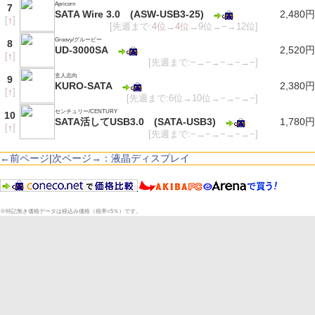
Apricorn
7
SATA Wire 3.0 (ASW-USB3-25)
2,480円
[
↑
]
[先週まで:
4位
→
4位
→9位→−→12位]
Groovy/グルービー
8
UD-3000SA
2,520円
[
↑
]
[先週まで:−→−→−→−→−]
玄人志向
9
KURO-SATA
2,380円
[
↑
]
[先週まで:6位→10位→−→−→−]
センチュリー/CENTURY
10
SATA活してUSB3.0 (SATA-USB3)
1,780円
[
↑
]
[先週まで:−→−→−→−→−]
←前ページ
|
次ページ→：液晶ディスプレイ
※特記無き価格データは税込み価格（税率=5％）です。