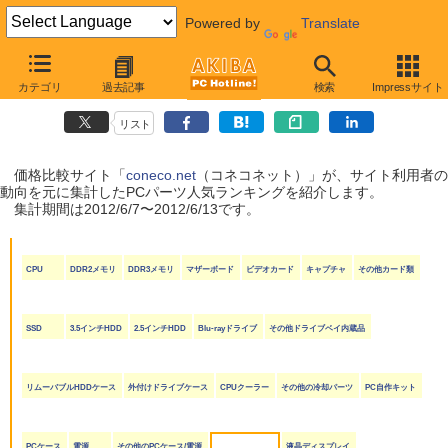
Powered by
Translate
coneco.net人気ランキング（PCパーツ編）
カテゴリ
過去記事
検索
Impressサイト
（2012/6/7〜2012/6/13）
リスト
価格比較サイト「
coneco.net
（コネコネット）」が、サイト利用者の
動向を元に集計したPCパーツ人気ランキングを紹介します。
集計期間は2012/6/7〜2012/6/13です。
CPU
DDR2メモリ
DDR3メモリ
マザーボード
ビデオカード
キャプチャ
その他カード類
SSD
3.5インチHDD
2.5インチHDD
Blu-rayドライブ
その他ドライブベイ内蔵品
リムーバブルHDDケース
外付けドライブケース
CPUクーラー
その他の冷却パーツ
PC自作キット
PCケース
電源
その他のPCケース/電源
液晶ディスプレイ