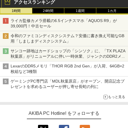
アクセスランキング
1時間
24時間
1週間
1カ月
ライカ監修カメラ搭載の6.5インチスマホ「AQUOS R9」が
39,000円！中古セール
令和のファミコンディスクシステム？安価に書き換え可能なGB
用「しましまディスクシステム」
サンコー跡地はカードショップの「シンソク」に、「TX PLAZA
秋葉原」がリニューアルに伴い一時休業、ジャンクのDDR2メモ
リが100円で販売など～ 最近の秋葉原 ～
LexarのDDR5メモリ「THOR RGB 2nd Gen」が入荷、64GB×2
枚組など3種類
ゲーミングPC専門店「MDL秋葉原店」がオープン、開店記念プ
レゼントを求めるユーザーが押し寄せ長蛇の列に
もっと見る
AKIBA PC Hotline! をフォローする