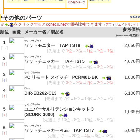
その他のパーツ
●
<<
>>
その他のパーツ
※
をクリックするとconeco.netで価格比較できます
（アフィリエイトリンク）
参考価格
順位
画像
メーカー名／製品名
（coneco.net最安値）
サンワサプライ
1
ワットモニター TAP-TST8
2,650円
[
→
]
[先週まで:
1位
→
3位
→
1位
→
1位
→
1位
]
サンワサプライ
2
ワットチェッカー TAP-TST5
4,670円
[
↑
]
[先週まで:5位→5位→5位→
3位
→
3位
]
サイズ/Scythe
3
PC リモート スイッチ PCRM01-BK
1,800円
[
↓
]
[先週まで:
3位
→
2位
→
2位
→
2位
→
2位
]
Dirac
4
DIR-EB262-C13
6,100円
[
↑
]
[先週まで:7位→6位→18位→7位→7位]
サイズ/Scythe
5
ユニバーサルリテンションキット３
1,039円
(SCURK-3000)
[
↑
]
[先週まで:10位→8位→10位→5位→9位]
サンワサプライ
6
ワットチェッカーPlus TAP-TST7
5,045円
[
↑
]
[先週まで:−→20位→
4位
→6位→18位]