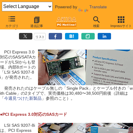
Powered by
Translate
【 2012年6月30日 】
カテゴリ
過去記事
検索
Impressサイト
PCI Express 3.0のSASカードがLSIから発売
リスト
PCI Express 3.0
対応のSAS/SATAカ
ードがLSIからも登
場、内部8ポートの
「LSI SAS 9207-8
i」が発売された。
発売されたのはケーブル無しの「Single Pack」とケーブル付きの「w
ith Cable」の2タイプで、実売価格は30,480〜38,500円前後（詳細は
「
今週見つけた新製品
」参照のこと）。
●PCI Express 3.0対応のSASカード
LSI SAS 9207-8i
は、PCI Express