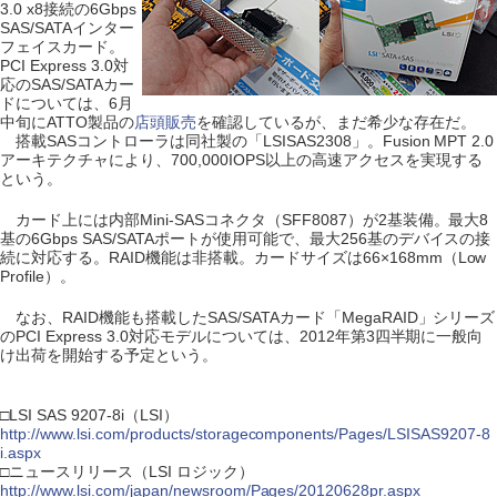
3.0 x8接続の6Gbps
SAS/SATAインター
フェイスカード。
PCI Express 3.0対
応のSAS/SATAカー
ドについては、6月
中旬にATTO製品の
店頭販売
を確認しているが、まだ希少な存在だ。
搭載SASコントローラは同社製の「LSISAS2308」。Fusion MPT 2.0
アーキテクチャにより、700,000IOPS以上の高速アクセスを実現する
という。
カード上には内部Mini-SASコネクタ（SFF8087）が2基装備。最大8
基の6Gbps SAS/SATAポートが使用可能で、最大256基のデバイスの接
続に対応する。RAID機能は非搭載。カードサイズは66×168mm（Low
Profile）。
なお、RAID機能も搭載したSAS/SATAカード「MegaRAID」シリーズ
のPCI Express 3.0対応モデルについては、2012年第3四半期に一般向
け出荷を開始する予定という。
□LSI SAS 9207-8i（LSI）
http://www.lsi.com/products/storagecomponents/Pages/LSISAS9207-8
i.aspx
□ニュースリリース（LSI ロジック）
http://www.lsi.com/japan/newsroom/Pages/20120628pr.aspx