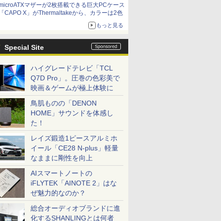
microATXマザーが2枚搭載できる巨大PCケース
「CAPO X」がThermaltakeから、カラーは2色
もっと見る
Special Site
ハイグレードテレビ「TCL
Q7D Pro」。圧巻の色彩美で
映画＆ゲームが極上体験に
鳥肌ものの「DENON
HOME」サウンドを体感し
た！
レイズ鍛造1ピースアルミホ
イール「CE28 N-plus」軽量
なままに剛性を向上
AIスマートノートの
iFLYTEK「AINOTE 2」はな
ぜ魅力的なのか？
総合オーディオブランドに進
化するSHANLINGとは何者