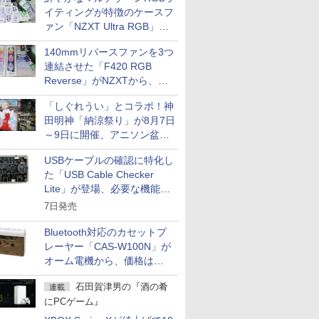
イティングが特徴のケースフ
ァン「NZXT Ultra RGB」が
発売、計8製品
140mmリバースファンを3つ
連結させた「F420 RGB
Reverse」がNZXTから、単
一フレーム採用
「しぐれうい」とコラボ！神
田明神「納涼祭り」が8月7日
～9日に開催、アニソン盆踊
りや屋台グルメなどもあり
USBケーブルの確認に特化し
た「USB Cable Checker
Lite」が登場、必要な機能を
凝縮しコンパクトに
7日発売
Bluetooth対応のカセットプ
レーヤー「CAS-W100N」が
オーム電機から、価格は
5,940円
石田賀津男の『酒の肴
連載
にPCゲーム』