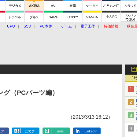
CPU
SSD
PC本体
ゲーム
電子工作
特価情報
秋葉
グルメ
イベント
価格動向
1
ンキング（PCパーツ編）
（2013/3/13 16:12）
ェア
はてブ
note
LinkedIn