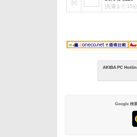
[
↑
]
[先週まで:15
AKIBA PC H
Google