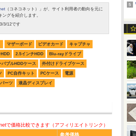
net
（コネコネット）」が、サイト利用者の動向を元に
キングを紹介します。
/3/12です
リ
マザーボード
ビデオカード
キャプチャ
チHDD
2.5インチHDD
Blu-rayドライブ
ーバブルHDDケース
外付けドライブケース
ツ
PC自作キット
PCケース
電源
パーツ
液晶ディスプレイ
o.netで価格比較できます（アフィリエイトリンク）
参考価格