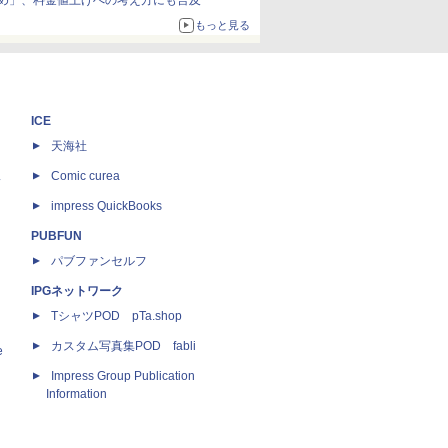
め」、料金値上げへの考え方にも言及
もっと見る
ICE
天海社
ス
Comic curea
impress QuickBooks
PUBFUN
パブファンセルフ
IPGネットワーク
TシャツPOD pTa.shop
カスタム写真集POD fabli
e
Impress Group Publication
Information