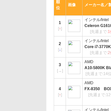
順
画像
メーカー名／
位
インテル/Intel
1
Celeron G16
[
↑
]
[先週まで:
1
インテル/Intel
2
Core i7-377
[
↓
]
[先週まで:
2
AMD
3
A10-5800K Bl
[
→
]
[先週まで:14
AMD
4
FX-8350 BO
[
↑
]
[先週まで:1
インテル/Intel