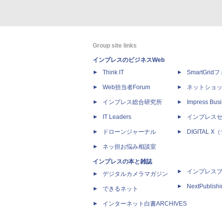
Group site links
インプレスのビジネスWeb
Think IT
SmartGri
Web担当者Forum
ネットショ
インプレス総合研究所
Impress Busi
IT Leaders
インプレス
ドローンジャーナル
DIGITAL
ネッ担お悩み相談室
インプレスの本と雑誌
インプレス
デジタルカメラマガジン
NextPublish
できるネット
インターネット白書ARCHIVES