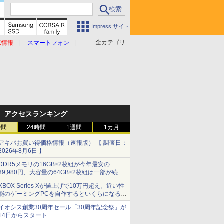
Impress サイト
全カテゴリ
原情報
スマートフォン
アクセスランキング
時間
24時間
1週間
1カ月
アキバお買い得価格情報（速報版） 【 調査日：
2026年8月6日 】
DDR5メモリの16GB×2枚組が今年最安の
39,980円、大容量の64GB×2枚組は一部が続騰
[8月前半のメモリ価格]
XBOX Series Xが値上げで10万円超え。近い性
能のゲーミングPCを自作するといくらになる？
【石田賀津男の『酒の肴にPCゲーム』】
イオシス創業30周年セール「30周年記念祭」が
14日からスタート