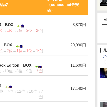
製品名
（coneco.net最安
値）
A
10 BOX
3,870円
位
→
1位
→
3位
→
2位
→
2位
]
0K BOX
29,990円
最
位
→
2位
→
1位
→
1位
→
1位
]
ア
【
ack Edition BOX
11,600円
位→10位→8位→9位→
3位
]
X
17,140円
2位→7位→12位→10位→7
位]