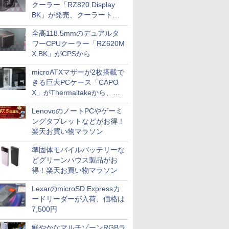
クーラー「RZ820 Display
BK」が発売、クーラートッ
プに5インチ液晶搭載
全高118.5mmのデュアルタ
ワーCPUクーラー「RZ620M
X BK」がCPSから
microATXマザーが2枚搭載で
きる巨大PCケース「CAPO
X」がThermaltakeから、カ
ラーは2色
LenovoのノートPCやゲーミ
ングタブレットなどがお得！
楽天お買い物マラソン
準固体モバイルバッテリーな
どグリーンハウス製品がお
得！楽天お買い物マラソン
LexarのmicroSD Expressカ
ードリーダーが入荷、価格は
7,500円
鮮やかなマルチゾーンRGBラ