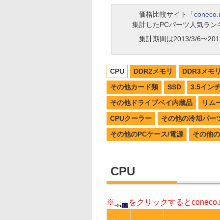
価格比較サイト「
coneco.
集計したPCパーツ人気ラン
集計期間は2013/3/6〜2013
CPU
DDR2メモリ
DDR3メモ
その他カード類
SSD
3.5イン
その他ドライブベイ内蔵品
リム
CPUクーラー
その他の冷却パー
その他のPCケース/電源
その他の
CPU
※
をクリックするとconec