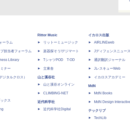
Rittor Music
イカロス出版
dフォーラム
リットーミュージック
AIRLINEweb
ップ担当者フォーラム
楽器探そう!デジマート
Jディフェンスニュー
ness Library
TシャツPOD T-OD
通訳翻訳ジャーナル
セミナー
立東舎
JレスキューWeb
 X（デジタルクロス）
山と溪谷社
イカロスアカデミー
山と溪谷オンライン
MdN
CLIMBING-NET
MdN Books
ブックス
近代科学社
MdN Design Interactiv
ing
近代科学社Digital
テックリブ
TechLib