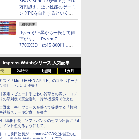
XBOX Series Xが値上げで10
万円超え。近い性能のゲーミ
ングPCを自作するといくら
になる？
相場調査
Ryzenが上昇から一転して値
下がり、「Ryzen 7
7700X3D」は45,800円に急
落し「Ryzen 7 7800X3D」
との価格逆転解消 [8月前半の
Impress Watchシリーズ 人気記事
CPU価格]
時間
24時間
1週間
1カ月
ミスド「Mrs. GREEN APPLE」のコラボドーナ
ツ4種、いよいよ発売！
【家電レビュー】手ごわい雑草との戦い、コメ
リの草刈機で完全勝利 掃除機感覚で使えた
吉野家、牛リブロースを熱々で提供する「極旨
牛鉄板ステーキ定食」を発売
NTT島田社長、ソフトバンクのセブン出資に「d
ポイント使えるようにして」
ドコモ前田社長が「ahamo40GB化は検証のた