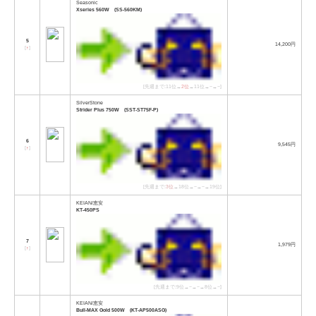
Seasonic
Xseries 560W (SS-560KM)
5
14,200円
[
↑
]
[先週まで:11位→
2位
→11位→−→−]
SilverStone
Strider Plus 750W (SST-ST75F-P)
6
9,545円
[
↑
]
[先週まで:
3位
→18位→−→−→19位]
KEIAN/恵安
KT-450PS
7
1,979円
[
↑
]
[先週まで:9位→−→−→8位→−]
KEIAN/恵安
Bull-MAX Gold 500W (KT-AP500ASG)