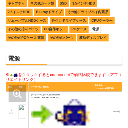
キャプチャ
その他カード類
SSD
3.5インチHDD
2.5インチHDD
Blu-rayドライブ
その他ドライブベイ内蔵品
リムーバブルHDDケース
外付けドライブケース
CPUクーラー
その他の冷却パーツ
PC自作キット
PCケース
電源
その他のPCケース/電源
その他のパーツ
液晶ディスプレイ
電源
※
をクリックするとconeco.netで価格比較できます（アフィ
リエイトリンク）
参考価格
順位
画像
メーカー名／製品名
（coneco.net最安値）
クーラーマスター/CoolerMaster
GX 450W (RS-450-ACAA-D3)
1
3,940円
[
→
]