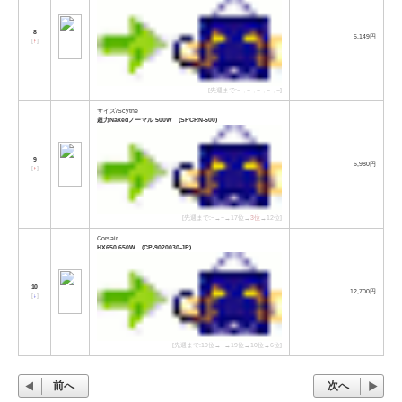
8
5,149円
[
↑
]
[先週まで:−→−→−→−→−]
サイズ/Scythe
超力Nakedノーマル 500W (SPCRN-500)
9
6,980円
[
↑
]
[先週まで:−→−→17位→
3位
→12位]
Corsair
HX650 650W (CP-9020030-JP)
10
12,700円
[
↓
]
[先週まで:19位→−→19位→10位→6位]
前へ
次へ