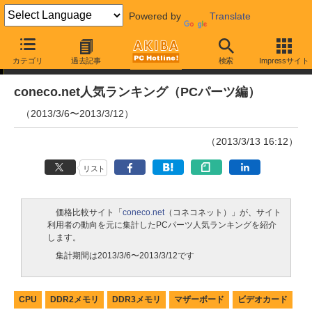
Powered by
Translate
ランキング
カテゴリ
過去記事
検索
Impressサイト
coneco.net人気ランキング（PCパーツ編）
（2013/3/6〜2013/3/12）
（2013/3/13 16:12）
リスト
価格比較サイト「
coneco.net
（コネコネット）」が、サイト
利用者の動向を元に集計したPCパーツ人気ランキングを紹介
します。
集計期間は2013/3/6〜2013/3/12です
CPU
DDR2メモリ
DDR3メモリ
マザーボード
ビデオカード