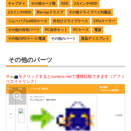
キャプチャ
その他カード類
SSD
3.5インチHDD
2.5インチHDD
Blu-rayドライブ
その他ドライブベイ内蔵品
リムーバブルHDDケース
外付けドライブケース
CPUクーラー
その他の冷却パーツ
PC自作キット
PCケース
電源
その他のPCケース/電源
その他のパーツ
液晶ディスプレイ
その他のパーツ
※
をクリックするとconeco.netで価格比較できます（アフィ
リエイトリンク）
参考価格
順位
画像
メーカー名／製品名
（coneco.net最安値）
サンワサプライ
ワットモニター TAP-TST8
1
1,940円
[
→
]