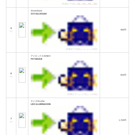
[先週まで:5位→
3位
→
2位
→
2位
→
2位
]
SilverStone
SST-G11303260
5
960円
[
↑
]
[先週まで:16位→−→−→−→16位]
アイネックス/AINEX
FST-MAG-B
6
844円
[
↑
]
[先週まで:−→−→7位→−→10位]
サイズ/Scythe
LED ILLUMINACION
7
1,763円
[
↑
]