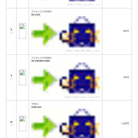
[先週まで:6位→7位→9位→−→−]
アイネックス/AINEX
BS-1156
8
580円
[
↓
]
[先週まで:
3位
→
2位
→
3位
→−→
4位
]
アイネックス/AINEX
AK-CBUB09-15BK
9
780円
[
↓
]
[先週まで:19位→8位→−→8位→8位]
TFTEC
SATA-44A
10
1,280円
[
↑
]