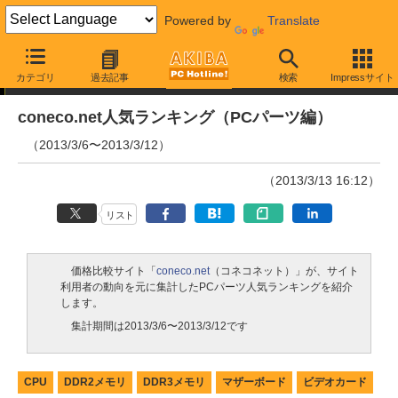
Powered by
Translate
ランキング
カテゴリ
過去記事
検索
Impressサイト
coneco.net人気ランキング（PCパーツ編）
（2013/3/6〜2013/3/12）
（2013/3/13 16:12）
リスト
価格比較サイト「
coneco.net
（コネコネット）」が、サイト
利用者の動向を元に集計したPCパーツ人気ランキングを紹介
します。
集計期間は2013/3/6〜2013/3/12です
CPU
DDR2メモリ
DDR3メモリ
マザーボード
ビデオカード