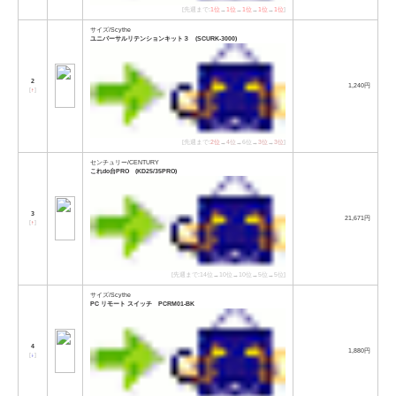
[先週まで:
1位
→
1位
→
1位
→
1位
→
1位
]
サイズ/Scythe
ユニバーサルリテンションキット３ (SCURK-3000)
2
1,240円
[
↑
]
[先週まで:
2位
→
4位
→6位→
3位
→
3位
]
センチュリー/CENTURY
これdo台PRO (KD25/35PRO)
3
21,671円
[
↑
]
[先週まで:14位→10位→10位→5位→5位]
サイズ/Scythe
PC リモート スイッチ PCRM01-BK
4
1,880円
[
↓
]