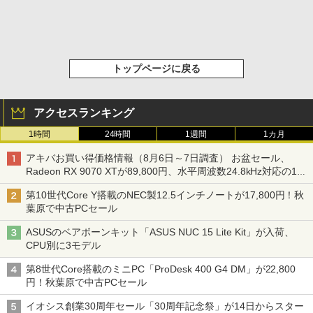
トップページに戻る
アクセスランキング
1時間
24時間
1週間
1カ月
アキバお買い得価格情報（8月6日～7日調査） お盆セール、
Radeon RX 9070 XTが89,800円、水平周波数24.8kHz対応の17
型モニターが9,801円、暑さ指数連動セール ほか
第10世代Core Y搭載のNEC製12.5インチノートが17,800円！秋
葉原で中古PCセール
ASUSのベアボーンキット「ASUS NUC 15 Lite Kit」が入荷、
CPU別に3モデル
第8世代Core搭載のミニPC「ProDesk 400 G4 DM」が22,800
円！秋葉原で中古PCセール
イオシス創業30周年セール「30周年記念祭」が14日からスター