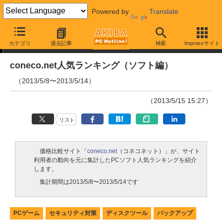
Powered by
Translate
ランキング
カテゴリ
過去記事
検索
Impressサイト
coneco.net人気ランキング（ソフト編）
（2013/5/8〜2013/5/14）
（2013/5/15 15:27）
リスト
価格比較サイト「
coneco.net
（コネコネット）」が、サイト
利用者の動向を元に集計したPCソフト人気ランキングを紹介
します。
集計期間は2013/5/8〜2013/5/14です
PCゲーム
セキュリティ対策
ディスクツール
バックアップ