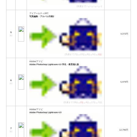
[先週まで:−→−→−→−→−]
アイアールティ/IRT
写真編集・アルバム印刷2
5
4,072円
[
↓
]
[先週まで:7位→10位→8位→5位→
1位
]
Adobe/アドビ
Adobe Photoshop Lightroom 4.0 学生・教育個人版
6
5,979円
[
↑
]
[先週まで:18位→
2位
→
4位
→17位→7位]
Adobe/アドビ
Adobe Photoshop Lightroom 4.0
7
12,796円
[
↓
]