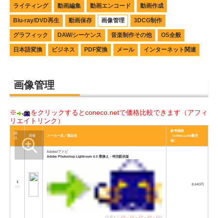
ライティング
動画編集
動画エンコード
動画作成
Blu-ray/DVD再生
動画保存
画像管理
3DCG制作
グラフィック
DAW/シーケンス
音楽制作その他
OS全般
日本語変換
ビジネス
PDF変換
メール
インターネット関連
画像管理
※
をクリックするとconeco.netで価格比較できます（アフィ
リエイトリンク）
参考価格
順
画像
メーカー名／製品名
（coneco.net最安
位
値）
Adobe/アドビ
Adobe Photoshop Lightroom 4.0 乗換え・特別提供版
1
8,640円
[
↑
]
[先週まで:
1位
→
1位
→
1位
→
1位
→
2位
]