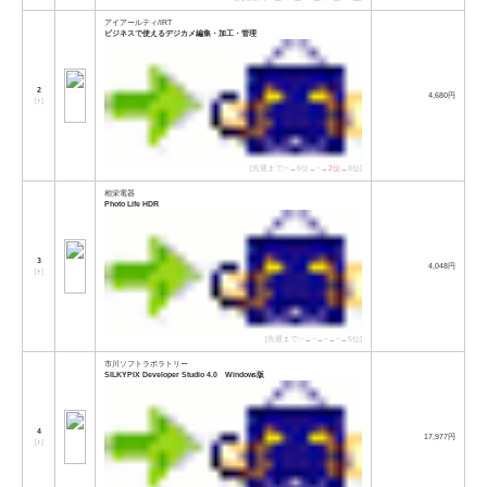
アイアールティ/IRT
ビジネスで使えるデジカメ編集・加工・管理
2
4,680円
[
↑
]
[先週まで:−→6位→−→
2位
→8位]
相栄電器
Photo Life HDR
3
4,048円
[
↑
]
[先週まで:−→−→−→−→5位]
市川ソフトラボラトリー
SILKYPIX Developer Studio 4.0 Windows版
4
17,977円
[
↑
]