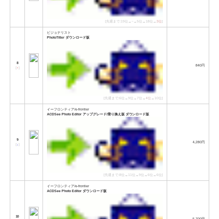
[先週まで:19位→−→5位→18位→
3位
]
ビジョナリスト
PhotoTitler ダウンロード版
8
840円
[
↑
]
[先週まで:6位→9位→7位→
4位
→10位]
イーフロンティア/e-frontier
ACDSee Photo Editor アップグレード/乗り換え版 ダウンロード版
9
4,280円
[
↓
]
[先週まで:8位→11位→9位→6位→6位]
イーフロンティア/e-frontier
ACDSee Photo Editor ダウンロード版
10
5,700円