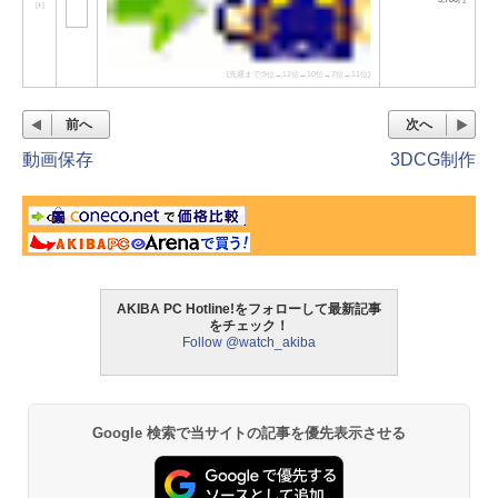
[
↑
]
[先週まで:9位→12位→10位→7位→11位]
前へ
次へ
動画保存
3DCG制作
AKIBA PC Hotline!をフォローして最新記事
をチェック！
Follow @watch_akiba
Google 検索で当サイトの記事を優先表示させる