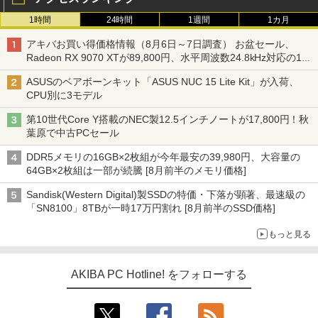
1時間
24時間
1週間
1カ月
アキバお買い得価格情報（8月6日～7日調査） お盆セール、
Radeon RX 9070 XTが89,800円、水平周波数24.8kHz対応の17
型モニターが9,801円、暑さ指数連動セール ほか
ASUSのベアボーンキット「ASUS NUC 15 Lite Kit」が入荷、
CPU別に3モデル
第10世代Core Y搭載のNEC製12.5インチノートが17,800円！秋
葉原で中古PCセール
DDR5メモリの16GB×2枚組が今年最安の39,980円、大容量の
64GB×2枚組は一部が続騰 [8月前半のメモリ価格]
Sandisk(Western Digital)製SSDの特価・下落が顕著、最速級の
「SN8100」8TBが一時17万円割れ [8月前半のSSD価格]
もっと見る
AKIBA PC Hotline! をフォローする