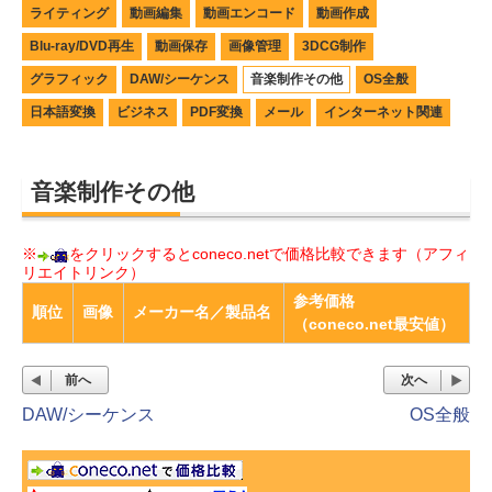
ライティング
動画編集
動画エンコード
動画作成
Blu-ray/DVD再生
動画保存
画像管理
3DCG制作
グラフィック
DAW/シーケンス
音楽制作その他
OS全般
日本語変換
ビジネス
PDF変換
メール
インターネット関連
音楽制作その他
※
をクリックするとconeco.netで価格比較できます（アフィ
リエイトリンク）
参考価格
順位
画像
メーカー名／製品名
（coneco.net最安値）
前へ
次へ
DAW/シーケンス
OS全般