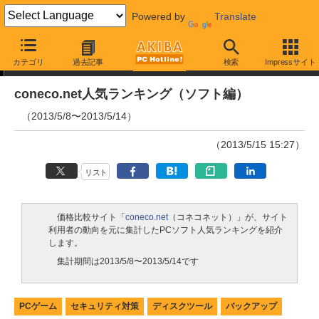
Powered by
Translate
ランキング
カテゴリ
過去記事
検索
Impressサイト
coneco.net人気ランキング（ソフト編）
（2013/5/8〜2013/5/14）
（2013/5/15 15:27）
リスト
価格比較サイト「
coneco.net
（コネコネット）」が、サイト
利用者の動向を元に集計したPCソフト人気ランキングを紹介
します。
集計期間は2013/5/8〜2013/5/14です
PCゲーム
セキュリティ対策
ディスクツール
バックアップ