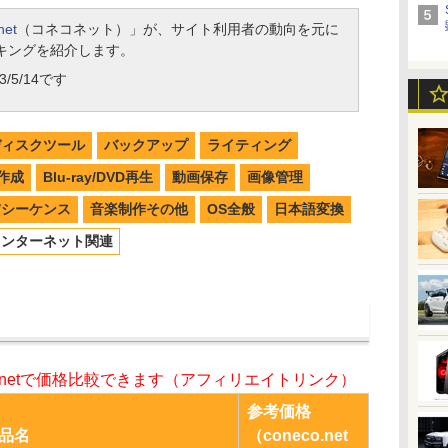
net
（コネコネット）」が、サイト利用者の動向を元に
キングを紹介します。
/5/14です
ディスクツール
バックアップ
ライティング
作成
Blu-ray/DVD再生
動画保存
画像管理
W/シーケンス
音楽制作その他
OS全般
日本語変換
インターネット関連
o.netで価格比較できます（アフィリエイトリンク）
参考価格
品名
（coneco.net