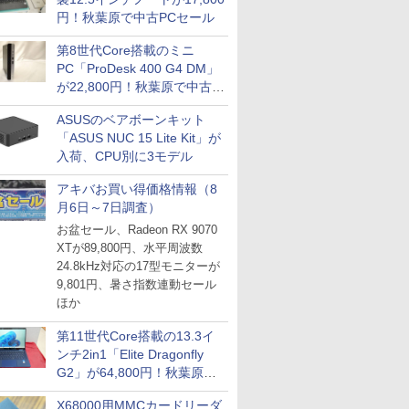
円！秋葉原で中古PCセール
第8世代Core搭載のミニ
PC「ProDesk 400 G4 DM」
が22,800円！秋葉原で中古
PCセール
ASUSのベアボーンキット
「ASUS NUC 15 Lite Kit」が
入荷、CPU別に3モデル
アキバお買い得価格情報（8
月6日～7日調査）
お盆セール、Radeon RX 9070
XTが89,800円、水平周波数
24.8kHz対応の17型モニターが
9,801円、暑さ指数連動セール
ほか
第11世代Core搭載の13.3イ
ンチ2in1「Elite Dragonfly
G2」が64,800円！秋葉原で
中古PCセール
X68000用MMCカードリーダ