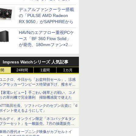
開発
デュアルファンクーラー搭載
の「PULSE AMD Radeon
RX 9050」がSAPPHIREから
HAVNのエアフロー重視PCケ
ース「BF 360 Flow Solid」
が発売、180mmファン×2搭
載
Impress Watchシリーズ 人気記事
時間
24時間
1週間
1カ月
ユニクロ、今日から「お盆特別セール」。涼感
シアサッカーワンピース待望値下げ、撥水ギア
ショーツは1990円に
【家電レビュー】手ごわい雑草との戦い、コメ
リの草刈機で完全勝利 掃除機感覚で使えた
NTT島田社長、ソフトバンクのセブン出資に「d
ポイント使えるようにして」
カルディ、オンライン限定「ネコバッグ＆タン
ブラーセット」を一般販売。7月の抽選販売の
当選無効分
東映の歴代オープニング映像がカプセルトイ