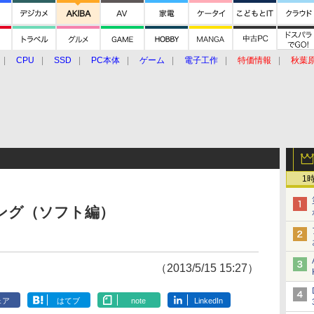
CPU
SSD
PC本体
ゲーム
電子工作
特価情報
秋葉
グルメ
イベント
価格動向
1
ンキング（ソフト編）
（2013/5/15 15:27）
ェア
はてブ
note
LinkedIn