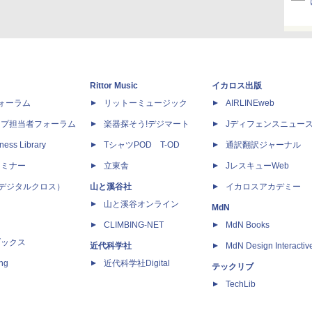
Rittor Music
イカロス出版
dフォーラム
リットーミュージック
AIRLINEweb
ップ担当者フォーラム
楽器探そう!デジマート
Jディフェンスニュー
ness Library
TシャツPOD T-OD
通訳翻訳ジャーナル
セミナー
立東舎
JレスキューWeb
 X（デジタルクロス）
山と溪谷社
イカロスアカデミー
山と溪谷オンライン
MdN
CLIMBING-NET
MdN Books
ブックス
近代科学社
MdN Design Interactiv
ing
近代科学社Digital
テックリブ
TechLib