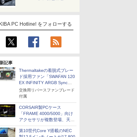
KIBA PC Hotline! をフォローする
新記事
Thermaltakeの着脱式ブレー
ド採用ファン「SWAFAN 120
EX INFINITY ARGB Sync」
に単品パッケージ
交換用リバースファンブレード
付属
CORSAIR製PCケース
「FRAME 4000/5000」向け
アクセサリが複数登場、天然
木製パネルや背面コネクタ対
第10世代Core Y搭載のNEC
応トレイなど
製12.5インチノートが17,800