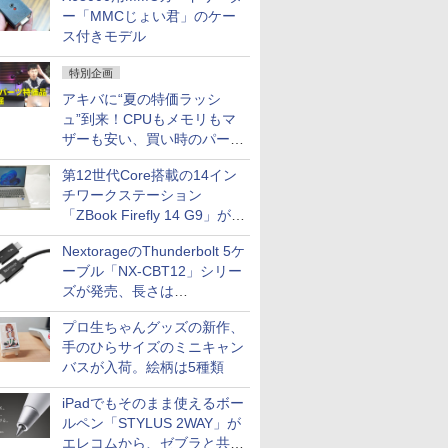
ー「MMCじょい君」のケー
ス付きモデル
特別企画
アキバに“夏の特価ラッシ
ュ”到来！CPUもメモリもマ
ザーも安い、買い時のパーツ
は？【8月7日(金)22時配信】
第12世代Core搭載の14イン
チワークステーション
「ZBook Firefly 14 G9」が
79,800円！秋葉原で中古PC
NextorageのThunderbolt 5ケ
セール
ーブル「NX-CBT12」シリー
ズが発売、長さは
30cm/50cm/1mの3種類
プロ生ちゃんグッズの新作、
手のひらサイズのミニキャン
バスが入荷。絵柄は5種類
iPadでもそのまま使えるボー
ルペン「STYLUS 2WAY」が
エレコムから、ゼブラと共同