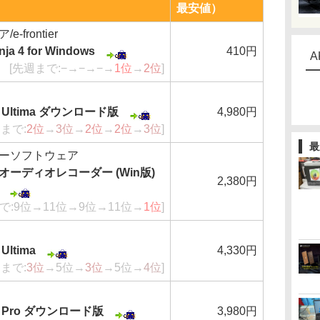
最安値）
frontier
 4 for Windows
410円
A
[先週まで:−→−→−→
1位
→
2位
]
Ultima ダウンロード版
4,980円
週まで:
2位
→
3位
→
2位
→
2位
→
3位
]
最
ーソフトウェア
ーディオレコーダー (Win版)
2,380円
で:9位→11位→9位→11位→
1位
]
ltima
4,330円
週まで:
3位
→5位→
3位
→5位→
4位
]
Pro ダウンロード版
3,980円