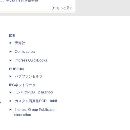
に。全5種で8月下旬発売
もっと見る
ICE
天海社
ス
Comic curea
impress QuickBooks
PUBFUN
パブファンセルフ
IPGネットワーク
TシャツPOD pTa.shop
カスタム写真集POD fabli
e
Impress Group Publication
Information