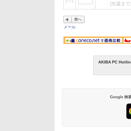
[
→
]
[先週まで
前へ
メール
AKIBA PC H
Google