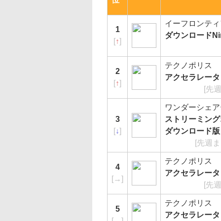
イーフロンティア/e-
1
ダウンロードNinja
[
↑
]
テクノポリス
2
アクセラレータ 
[
↑
]
[先
ワンダーシェア
3
ストリーミングオ
[
↓
]
ダウンロード版
[先週ま
テクノポリス
4
アクセラレータ U
[
→
]
[先
テクノポリス
5
アクセラレータ 
[
→
]