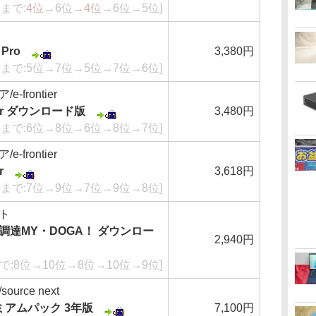
週まで:
4位
→6位→
4位
→6位→5位]
Pro
3,380円
週まで:5位→7位→5位→7位→6位]
frontier
rder ダウンロード版
3,480円
週まで:6位→8位→6位→8位→7位]
frontier
r
3,618円
週まで:7位→9位→7位→9位→8位]
ト
調達MY・DOGA！ ダウンロー
2,940円
で:8位→10位→8位→10位→9位]
urce next
プレミアムパック 3年版
7,100円