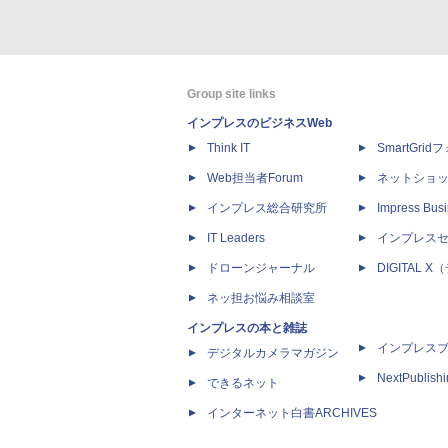
Group site links
インプレスのビジネスWeb
Think IT
SmartGri
Web担当者Forum
ネットショ
インプレス総合研究所
Impress Busi
IT Leaders
インプレス
ドローンジャーナル
DIGITAL
ネッ担お悩み相談室
インプレスの本と雑誌
インプレス
デジタルカメラマガジン
NextPublish
できるネット
インターネット白書ARCHIVES