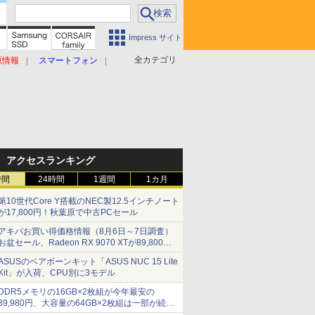
Impress サイト
全カテゴリ
原情報
スマートフォン
アクセスランキング
時間
24時間
1週間
1カ月
第10世代Core Y搭載のNEC製12.5インチノート
が17,800円！秋葉原で中古PCセール
アキバお買い得価格情報（8月6日～7日調査）
お盆セール、Radeon RX 9070 XTが89,800
円、水平周波数24.8kHz対応の17型モニターが
ASUSのベアボーンキット「ASUS NUC 15 Lite
9,801円、暑さ指数連動セール ほか
Kit」が入荷、CPU別に3モデル
DDR5メモリの16GB×2枚組が今年最安の
39,980円、大容量の64GB×2枚組は一部が続騰
[8月前半のメモリ価格]