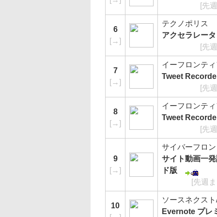
[先
テクノポリス
6
アクセラレータ 
[
→
]
[先
イーフロンティア/e-
7
Tweet Reco
[
→
]
[先
イーフロンティア/e-
8
Tweet Recorde
[
→
]
[先
サイバーフロン
9
サイト動画一発
[
→
]
ド版
[先週ま
ソースネクスト/so
10
Evernote 