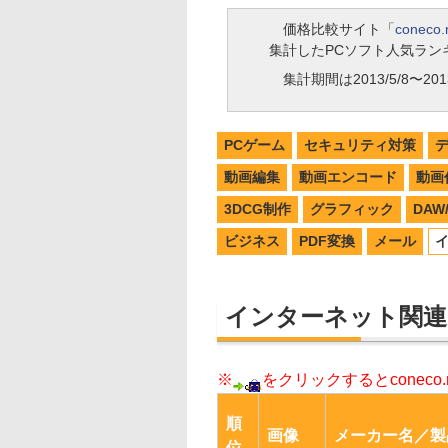
価格比較サイト「
coneco.
集計したPCソフト人気ラン
集計期間は2013/5/8〜2013
PCゲーム
セキュリティ対策
動画編集
動画エンコード
動画
3DCG制作
グラフィック
DA
ビジネス
PDF変換
メール
インターネット関連
※
をクリックするとconec
順
画像
メーカー名／製
位