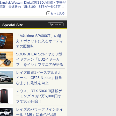
Sandisk(Western Digital)製SSDの特価・下落が
顕著、最速級の「SN8100」8TBが一時17万円
割れ [8月前半のSSD価格]
もっと見る
Special Site
「A&ultima SP4000T」の魅
力！ポケットに入るオーディ
オの醍醐味
SOUNDPEATSのイヤカフ型
イヤフォン「UU2イヤーカ
フ」をイヤカフマニアが語る
レイズ鍛造1ピースアルミホ
イール「CE28 N-plus」軽量
なままに剛性を向上
マウス、RTX 5060 Ti搭載ゲ
ーミングPCが7万5,000円オ
フで30万円台！
レイズのパワーデザインホイ
ール「M6」に新色登場!!