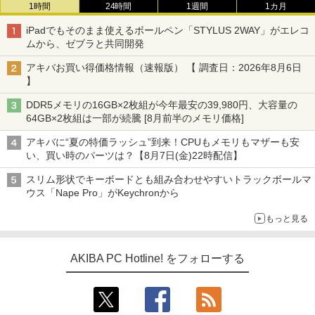
1時間
24時間
1週間
1カ月
iPadでもそのまま使えるボールペン「STYLUS 2WAY」がエレコ
ムから、ゼブラと共同開発
アキバお買い得価格情報（速報版） 【 調査日：2026年8月6日
】
DDR5メモリの16GB×2枚組が今年最安の39,980円、大容量の
64GB×2枚組は一部が続騰 [8月前半のメモリ価格]
アキバに“夏の特価ラッシュ”到来！CPUもメモリもマザーも安
い、買い時のパーツは？【8月7日(金)22時配信】
スリム形状でキーボードとも組み合わせやすいトラックボールマ
ウス「Nape Pro」がKeychronから
もっと見る
AKIBA PC Hotline! をフォローする