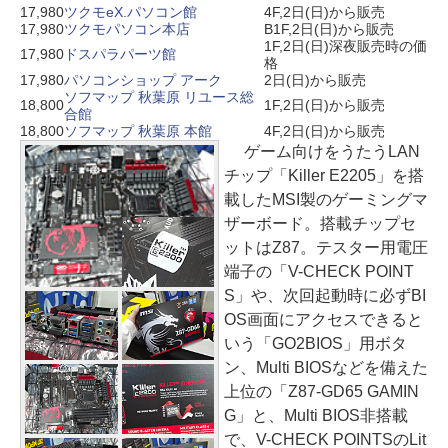
17,980
ツクモeX.パソコン館
4F,2日(日)から販売
17,980
ツクモパソコン本店
B1F,2日(日)から販売
1F,2日(日)深夜販売時の価
17,980
ドスパラパーツ館
格
17,980
パソコンショップ アーク
2日(日)から販売
ソフマップ 秋葉原 リユース総
18,800
1F,2日(日)から販売
合館
18,800
ソフマップ 秋葉原 本館
4F,2日(日)から販売
ゲーム向けをうたうLAN
チップ「Killer E2205」を搭
載したMSI製のゲーミングマ
ザーボード。搭載チップセ
ットはZ87。テスター用電圧
端子の「V-CHECK POINT
S」や、次回起動時に必ずBI
OS画面にアクセスできると
いう「GO2BIOS」用ボタ
ン、Multi BIOSなどを備えた
上位の「Z87-GD65 GAMIN
G」と、Multi BIOS非搭載
で、V-CHECK POINTSのLit