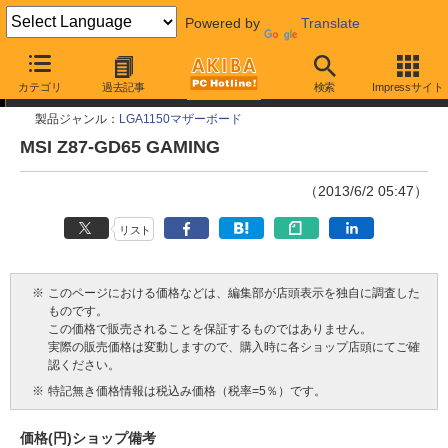
Powered by
Translate
今週見つけた新製品
カテゴリ
過去記事
検索
Impressサイト
製品ジャンル：
LGA1150マザーボード
MSI Z87-GD65 GAMING
（2013/6/2 05:47）
リスト
※
このページにおける価格などは、編集部が店頭表示を独自に調査した
ものです。
この価格で販売されることを保証するものではありません。
実際の販売価格は変動しますので、購入時に各ショップ店頭にてご確
認ください。
※
特記無き価格情報は税込み価格（税率=5％）です。
価格(円)
ショップ
備考