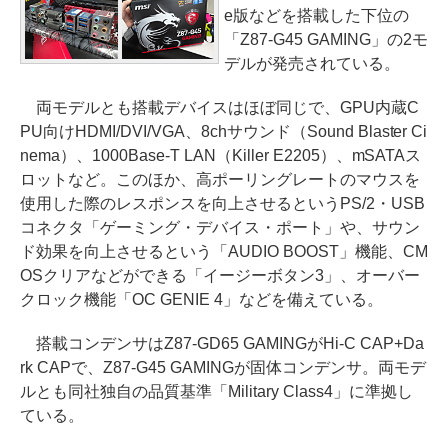
e版などを搭載した下位の
「Z87-G45 GAMING」の2モ
デルが発売されている。
両モデルとも搭載デバイスはほぼ同じで、GPU内蔵C
PU向けHDMI/DVI/VGA、8chサウンド（Sound Blaster Ci
nema）、1000Base-T LAN（Killer E2205）、mSATAス
ロットなど。このほか、高ポーリングレートのマウスを
使用した際のレスポンスを向上させるというPS/2・USB
コネクタ「ゲーミング・デバイス・ポート」や、サウン
ド効果を向上させるという「AUDIO BOOST」機能、CM
OSクリアなどができる「イージーボタン3」、オーバー
クロック機能「OC GENIE 4」などを備えている。
搭載コンデンサはZ87-GD65 GAMINGがHi-C CAP+Da
rk CAPで、Z87-G45 GAMINGが固体コンデンサ。両モデ
ルとも同社独自の品質基準「Military Class4」に準拠し
ている。