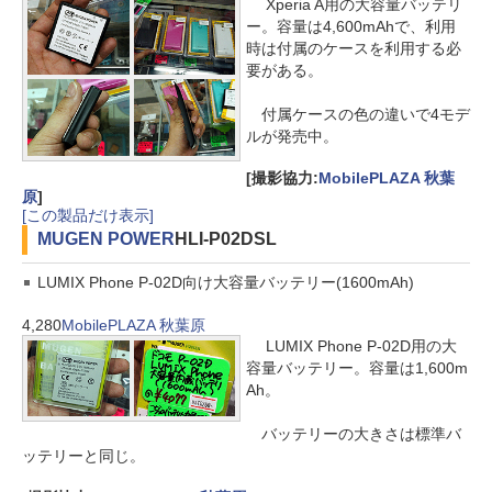
Xperia A用の大容量バッテリ
ー。容量は4,600mAhで、利用
時は付属のケースを利用する必
要がある。
付属ケースの色の違いで4モデ
ルが発売中。
[撮影協力:
MobilePLAZA 秋葉
原
]
[この製品だけ表示]
MUGEN POWER
HLI-P02DSL
LUMIX Phone P-02D向け大容量バッテリー(1600mAh)
4,280
MobilePLAZA 秋葉原
LUMIX Phone P-02D用の大
容量バッテリー。容量は1,600m
Ah。
バッテリーの大きさは標準バ
ッテリーと同じ。