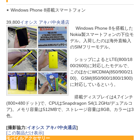
Windows Phone 8搭載スマートフォン
39,800
イオシス アキバ中央通店
Windows Phone 8を搭載した
Nokia製スマートフォンの下位モ
デル。入荷したのは海外直輸入
のSIMフリーモデル。
ショップによるとLTE(800/18
00/2600)に対応したモデルで、
このほかにWCDMA(850/900/21
00)、GSM(850/900/1800/1900)
に対応しているという。
搭載ディスプレイは4,7インチ
(800×480ドット)で、CPUはSnapdragon S4(1.2GHz/デュアルコ
ア)。メモリ容量は512MBで、ストレージ容量は8GB。カラーは3
色。
[撮影協力:
イオシス アキバ中央通店
]
[この製品だけ表示]
モバイルアクセサリー