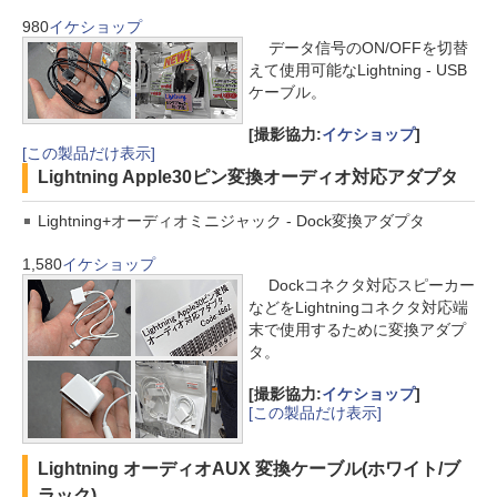
980
イケショップ
データ信号のON/OFFを切替
えて使用可能なLightning - USB
ケーブル。
[撮影協力:
イケショップ
]
[この製品だけ表示]
Lightning Apple30ピン変換オーディオ対応アダプタ
Lightning+オーディオミニジャック - Dock変換アダプタ
1,580
イケショップ
Dockコネクタ対応スピーカー
などをLightningコネクタ対応端
末で使用するために変換アダプ
タ。
[撮影協力:
イケショップ
]
[この製品だけ表示]
Lightning オーディオAUX 変換ケーブル(ホワイト/ブ
ラック)