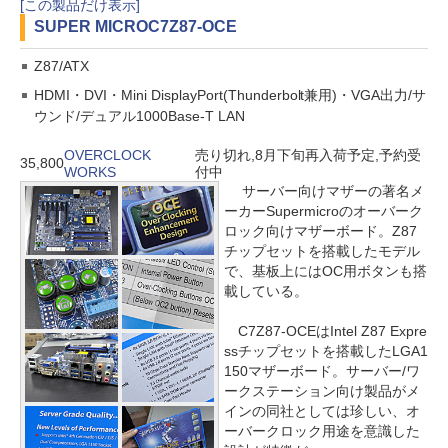
[この製品だけ表示]
SUPER MICRO
C7Z87-OCE
Z87/ATX
HDMI・DVI・Mini DisplayPort(Thunderbolt兼用)・VGA出力/サ
ウンド/デュアル1000Base-T LAN
OVERCLOCK
売り切れ,8月下旬再入荷予定,予約受
35,800
WORKS
付中
サーバー向けマザーの著名メ
ーカーSupermicroのオーバーク
ロック向けマザーボード。Z87
チップセットを搭載したモデル
で、基板上にはOC用ボタンも搭
載している。
C7Z87-OCEはIntel Z87 Expre
ssチップセットを搭載したLGA1
150マザーボード。サーバー/ワ
ークステーション向け製品がメ
インの同社としては珍しい、オ
ーバークロック用途を意識した