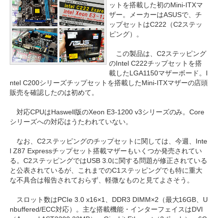
ットを搭載した初のMini-ITXマ
ザー。メーカーはASUSで、チ
ップセットはC222（C2ステッ
ピング）。
この製品は、C2ステッピング
のIntel C222チップセットを搭
載したLGA1150マザーボード。I
ntel C200シリーズチップセットを搭載したMini-ITXマザーの店頭
販売を確認したのは初めて。
対応CPUはHaswell版のXeon E3-1200 v3シリーズのみ。Core
シリーズへの対応はうたわれていない。
なお、C2ステッピングのチップセットに関しては、今週、Inte
l Z87 Expressチップセット搭載マザーもいくつか発売されてい
る。C2ステッピングではUSB 3.0に関する問題が修正されている
と公表されているが、これまでのC1ステッピングでも特に重大
な不具合は報告されておらず、軽微なものと見てよさそう。
スロット数はPCIe 3.0 x16×1、DDR3 DIMM×2（最大16GB、U
nbuffered/ECC対応）。主な搭載機能・インターフェイスはDVI