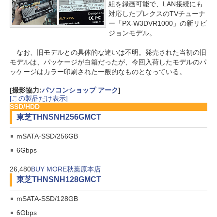
組を録画可能で、LAN接続にも
対応したプレクスのTVチューナ
ー「PX-W3DVR1000」の新リビ
ジョンモデル。
なお、旧モデルとの具体的な違いは不明。発売された当初の旧
モデルは、パッケージが白箱だったが、今回入荷したモデルのパ
ッケージはカラー印刷された一般的なものとなっている。
[撮影協力:
パソコンショップ アーク
]
[この製品だけ表示]
SSD/HDD
東芝
THNSNH256GMCT
mSATA-SSD/256GB
6Gbps
26,480
BUY MORE秋葉原本店
東芝
THNSNH128GMCT
mSATA-SSD/128GB
6Gbps