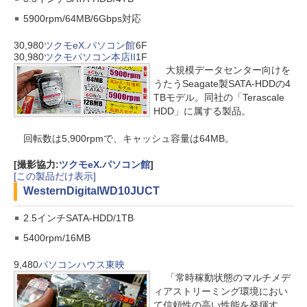
5900rpm/64MB/6Gbps対応
30,980
ツクモeX.パソコン館
6F
30,980
ツクモパソコン本店II
1F
大規模データセンター向けを
うたうSeagate製SATA-HDDの4
TBモデル。同社の「Terascale
HDD」に属する製品。
回転数は5,900rpmで、キャッシュ容量は64MB。
[撮影協力:
ツクモeX.パソコン館
]
[この製品だけ表示]
WesternDigital
WD10JUCT
2.5インチSATA-HDD/1TB
5400rpm/16MB
9,480
パソコンハウス東映
「常時稼動状態のマルチメデ
ィアストリーミング環境におい
て信頼性の高い性能を発揮す