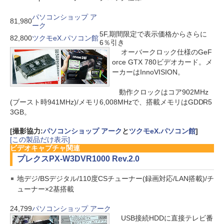
パソコンショップ ア
81,980
ーク
5F,期間限定で表示価格からさらに
82,800
ツクモeX.パソコン館
6％引き
オーバークロック仕様のGeF
orce GTX 780ビデオカード。メ
ーカーはInnoVISION。
動作クロックはコア902MHz
(ブースト時941MHz)/メモリ6,008MHzで、搭載メモリはGDDR5
3GB。
[撮影協力:
パソコンショップ アーク
と
ツクモeX.パソコン館
]
[この製品だけ表示]
ビデオキャプチャ関連
プレクス
PX-W3DVR1000 Rev.2.0
地デジ/BSデジタル/110度CSチューナー(録画対応/LAN搭載)/チ
ューナー×2基搭載
24,799
パソコンショップ アーク
USB接続HDDに直接テレビ番