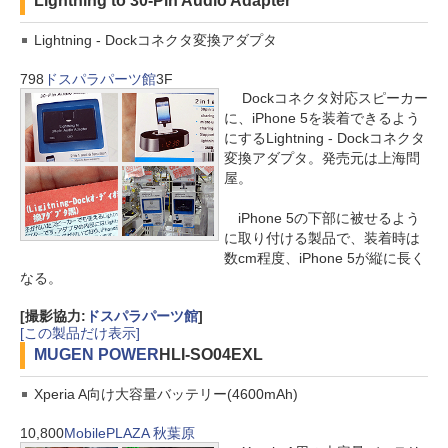
Lightning to 30-Pin Audio Adapter
Lightning - Dockコネクタ変換アダプタ
798
ドスパラパーツ館
3F
Dockコネクタ対応スピーカー
に、iPhone 5を装着できるよう
にするLightning - Dockコネクタ
変換アダプタ。発売元は上海問
屋。
iPhone 5の下部に被せるよう
に取り付ける製品で、装着時は
数cm程度、iPhone 5が縦に長く
なる。
[撮影協力:
ドスパラパーツ館
]
[この製品だけ表示]
MUGEN POWER
HLI-SO04EXL
Xperia A向け大容量バッテリー(4600mAh)
10,800
MobilePLAZA 秋葉原