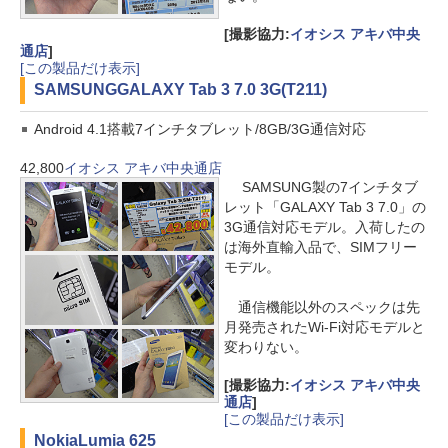
[撮影協力:
イオシス アキバ中央
通店
]
[この製品だけ表示]
SAMSUNG
GALAXY Tab 3 7.0 3G(T211)
Android 4.1搭載7インチタブレット/8GB/3G通信対応
42,800
イオシス アキバ中央通店
SAMSUNG製の7インチタブ
レット「GALAXY Tab 3 7.0」の
3G通信対応モデル。入荷したの
は海外直輸入品で、SIMフリー
モデル。
通信機能以外のスペックは先
月発売されたWi-Fi対応モデルと
変わりない。
[撮影協力:
イオシス アキバ中央
通店
]
[この製品だけ表示]
Nokia
Lumia 625