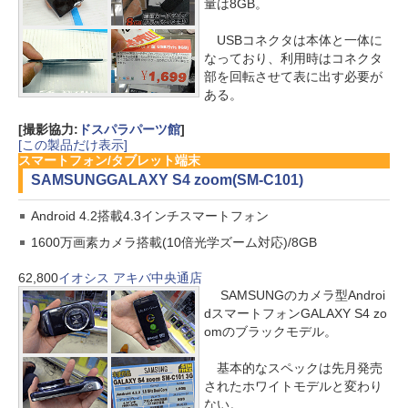
量は8GB。
USBコネクタは本体と一体に
なっており、利用時はコネクタ
部を回転させて表に出す必要が
ある。
[撮影協力:
ドスパラパーツ館
]
[この製品だけ表示]
スマートフォン/タブレット端末
SAMSUNG
GALAXY S4 zoom(SM-C101)
Android 4.2搭載4.3インチスマートフォン
1600万画素カメラ搭載(10倍光学ズーム対応)/8GB
62,800
イオシス アキバ中央通店
SAMSUNGのカメラ型Androi
dスマートフォンGALAXY S4 zo
omのブラックモデル。
基本的なスペックは先月発売
されたホワイトモデルと変わり
ない。