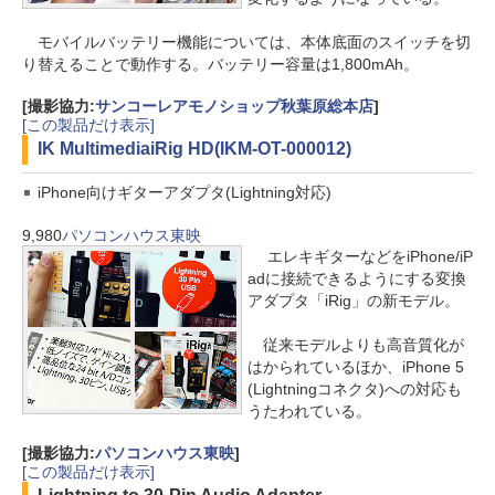
モバイルバッテリー機能については、本体底面のスイッチを切
り替えることで動作する。バッテリー容量は1,800mAh。
[撮影協力:
サンコーレアモノショップ秋葉原総本店
]
[この製品だけ表示]
IK Multimedia
iRig HD(IKM-OT-000012)
iPhone向けギターアダプタ(Lightning対応)
9,980
パソコンハウス東映
エレキギターなどをiPhone/iP
adに接続できるようにする変換
アダプタ「iRig」の新モデル。
従来モデルよりも高音質化が
はかられているほか、iPhone 5
(Lightningコネクタ)への対応も
うたわれている。
[撮影協力:
パソコンハウス東映
]
[この製品だけ表示]