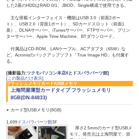
した2基のHDDはRAID 0/1、JBOD、Single構成で使用できる。
主な搭載インターフェイス・機能はUSB 3.0（前面2ポー
ト）、USB 2.0（背面1ポート）、SDカードスロット（前面1
基）、DLNAサーバー、iTunesサーバー、FTPサーバー、プリン
ターサーバー、Apple Time Machine、BTダウンロード。
付属品はCD-ROM、LANケーブル、ACアダプタ（65W）な
ど。Acronisのバックアップソフト「True Image HD」も付属す
る。
[撮影協力:
ツクモパソコン本店II
と
ドスパラパーツ館
]
[この製品だけ表示]
フラッシュメモリカード/USBメモリ
上海問屋
薄型カードタイプ フラッシュメモリ
8GB(DN-84833)
カード型USBメモリ(8GB)
1,699
ドスパラパーツ館
3F
厚さ2.5mmのカード型USBメ
モリ。発売元は上海問屋で、容