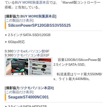
ている
BUY MORE秋葉原本店
では、「Marvell製コントローラー
搭載」と告知している。
[撮影協力:
BUY MORE秋葉原本店
]
[この製品だけ表示]
SiliconPower
SP120GBSS3V55S25
2.5インチSATA-SSD/120GB
6Gbps対応
9,980
ツクモeX.パソコン館
6F
9,980
ツクモパソコン本店II
1F
容量120GBのSiliconPower製
2.5インチSATA-SSD。
転送速度はリード最大550MB/
s、ライト最大440MB/s。
[撮影協力:
ツクモパソコン本店II
]
[この製品だけ表示]
Seagate
ST4000NC001
3.5インチSATA-HDD/4TB