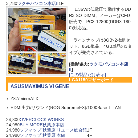
3,780
ツクモパソコン本店II
1F
1.35Vの低電圧で動作するDD
R3 SO-DIMM。メーカーはCFD
販売で、PC3-12800(DDR3-180
0)対応品。
ラインナップは8GB×2枚組セ
ット、8GB単品、4GB単品の3タ
イプが発売されている。
[撮影協力:
ツクモパソコン本店
II
]
[この製品だけ表示]
LGA1150マザーボード
ASUS
MAXIMUS VI GENE
Z87/microATX
HDMI出力/サウンド(ROG SupremeFX)/1000Base-T LAN
24,800
OVERCLOCK WORKS
24,980
BUY MORE秋葉原本店
24,980
ソフマップ 秋葉原 リユース総合館
1F
24,980
ソフマップ 秋葉原 本館
4F