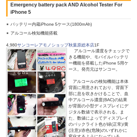
Emergency battery pack AND Alcohol Tester For
iPhone 5
バッテリー内蔵iPhone 5ケース(1800mAh)
アルコール検知機能搭載
4,980
サンコーレアモノショップ秋葉原総本店
1F
アルコール濃度をチェックで
きる機能や、モバイルバッテリ
ー機能を搭載したiPhone 5用ケ
ース。発売元はサンコー。
アルコールの検知機能は本体
背面に用意されており、背面下
部に息を吹きかけることで、血
中アルコール濃度(BAC)の結果
が背面の小型ディスプレイにデ
ジタル数値で表示される。ま
た、数値によってディスプレイ
のバックライト色が緑(正常)/黄
(注意)/赤色(危険)のいずれかに
変化するようになっている。