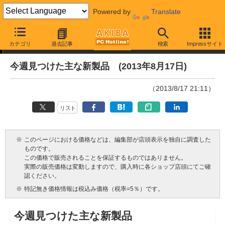
Powered by
Translate
今週見つけた新製品
カテゴリ
過去記事
検索
Impressサイト
今週見つけた主な新製品 (2013年8月17日)
（2013/8/17 21:11）
リスト
※
このページにおける価格などは、編集部が店頭表示を独自に調査した
ものです。
この価格で販売されることを保証するものではありません。
実際の販売価格は変動しますので、購入時に各ショップ店頭にてご確
認ください。
※
特記無き価格情報は税込み価格（税率=5％）です。
今週見つけた主な新製品