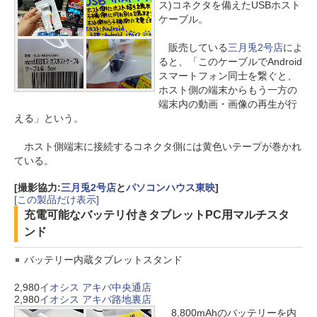
ス)コネクタを備えたUSBホスト
ケーブル。
販売している
三月兎2号店
によ
ると、「このケーブルでAndroid
スマートフォン同士を繋ぐと、
ホスト側の端末からもう一方の
端末内の動画・画像の再生が行
える」という。
ホスト側端末に接続するコネクタ側には黄色いテープが巻かれ
ている。
[撮影協力:
三月兎2号店
と
パソコンハウス東映
]
[この製品だけ表示]
充電可能なバッテリ付きタブレットPC用マルチスタ
ンド
バッテリー内蔵タブレットスタンド
2,980
イオシス アキバ中央通店
2,980
イオシス アキバ路地裏店
8,800mAhのバッテリーを内