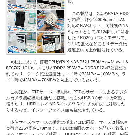
ル。
この製品は、2基のSATA-HDD
が内蔵可能な1000Base-T LAN
対応のNASキット。同社初のNA
Sキットとして2012年9月に登場
した「KD20」に続くモデルで、
CPUの強化などによりデータ転
送速度の向上が図られている。
同社によれば、搭載CPUがPLX NAS 7821 750MHz→Marvell 8
8F6707 1GHz、メモリがDDR2 256MB→DDR3 512MBと変更さ
れており、データ転送速度はリード時で75MB/s→100MB/s、ラ
イト時で45MB/s→70MB/sと向上しているという。
このほか、FTPサーバー機能や、PTPのサポートによるデジタ
ルカメラ接続機能も新たに搭載。前面のUSB 3.0ポートが2基に
増えたり、HDDトレイが2.5インチ/3.5インチの両方に対応した
りするなど、インターフェイス面も強化されている。
本体サイズやケースの構造は従来とほぼ同様。サイズは幅90×
奥行き225×高さ170mmで、HDDは前面のカバーを開いて着脱で
きる（ホットスワップ対応）。HDDは4TBモデルにも対応。内蔵