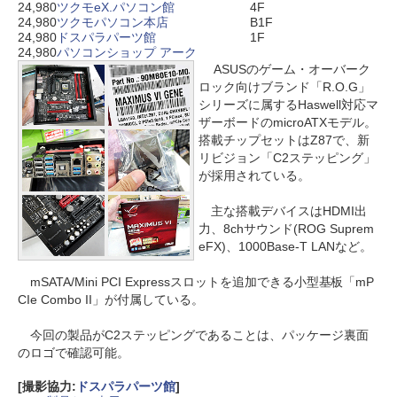
24,980
ツクモeX.パソコン館
4F
24,980
ツクモパソコン本店
B1F
24,980
ドスパラパーツ館
1F
24,980
パソコンショップ アーク
ASUSのゲーム・オーバーク
ロック向けブランド「R.O.G」
シリーズに属するHaswell対応マ
ザーボードのmicroATXモデル。
搭載チップセットはZ87で、新
リビジョン「C2ステッピング」
が採用されている。
主な搭載デバイスはHDMI出
力、8chサウンド(ROG Suprem
eFX)、1000Base-T LANなど。
mSATA/Mini PCI Expressスロットを追加できる小型基板「mP
CIe Combo II」が付属している。
今回の製品がC2ステッピングであることは、パッケージ裏面
のロゴで確認可能。
[撮影協力:
ドスパラパーツ館
]