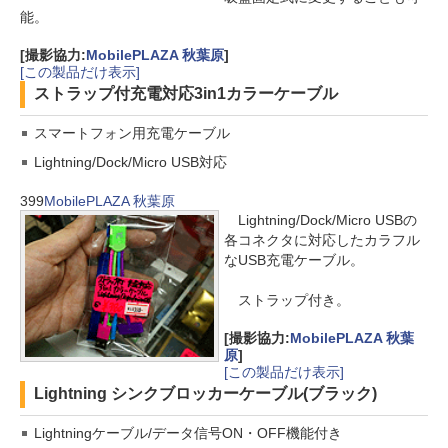
能。
[撮影協力:
MobilePLAZA 秋葉原
]
[この製品だけ表示]
ストラップ付充電対応3in1カラーケーブル
スマートフォン用充電ケーブル
Lightning/Dock/Micro USB対応
399
MobilePLAZA 秋葉原
Lightning/Dock/Micro USBの
各コネクタに対応したカラフル
なUSB充電ケーブル。
ストラップ付き。
[撮影協力:
MobilePLAZA 秋葉
原
]
[この製品だけ表示]
Lightning シンクブロッカーケーブル(ブラック)
Lightningケーブル/データ信号ON・OFF機能付き