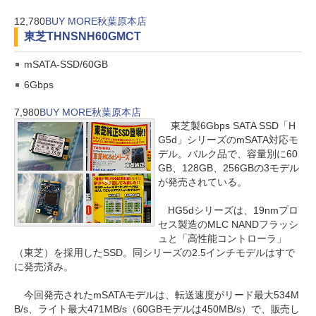
12,780
BUY MORE秋葉原本店
東芝
THNSNH60GMCT
mSATA-SSD/60GB
6Gbps
7,980
BUY MORE秋葉原本店
東芝製6Gbps SATA SSD「H
G5d」シリーズのmSATA対応モ
デル。バルク品で、容量別に60
GB、128GB、256GBの3モデル
が発売されている。
HG5dシリーズは、19nmプロ
セス製造のMLC NANDフラッシ
ュと「高性能コントローラ」
（東芝）を採用したSSD。同シリーズの2.5インチモデルはすで
に発売済み。
今回発売されたmSATAモデルは、転送速度がリード最大534M
B/s、ライト最大471MB/s（60GBモデルは450MB/s）で、販売し