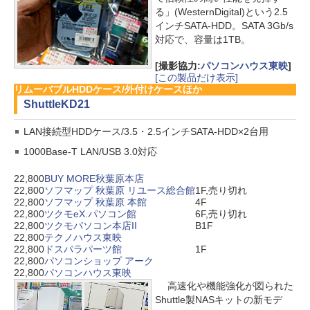
る」(WesternDigital)という2.5
インチSATA-HDD。SATA 3Gb/s
対応で、容量は1TB。
[撮影協力:
パソコンハウス東映
]
[この製品だけ表示]
リムーバブルHDDケース/外付けケースほか
Shuttle
KD21
LAN接続型HDDケース/3.5・2.5インチSATA-HDD×2台用
1000Base-T LAN/USB 3.0対応
22,800
BUY MORE秋葉原本店
22,800
ソフマップ 秋葉原 リユース総合館
1F,売り切れ
22,800
ソフマップ 秋葉原 本館
4F
22,800
ツクモeX.パソコン館
6F,売り切れ
22,800
ツクモパソコン本店II
B1F
22,800
テクノハウス東映
22,800
ドスパラパーツ館
1F
22,800
パソコンショップ アーク
22,800
パソコンハウス東映
高速化や機能強化が図られた
Shuttle製NASキットの新モデ