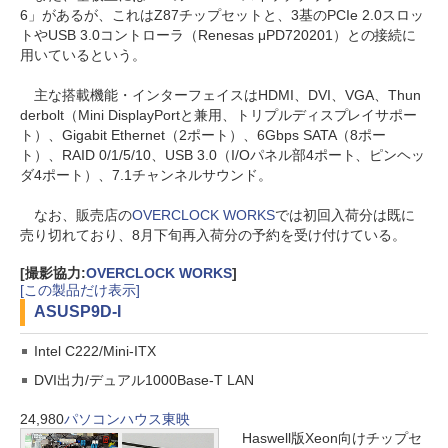
6」があるが、これはZ87チップセットと、3基のPCIe 2.0スロッ
トやUSB 3.0コントローラ（Renesas μPD720201）との接続に
用いているという。
主な搭載機能・インターフェイスはHDMI、DVI、VGA、Thun
derbolt（Mini DisplayPortと兼用、トリプルディスプレイサポー
ト）、Gigabit Ethernet（2ポート）、6Gbps SATA（8ポー
ト）、RAID 0/1/5/10、USB 3.0（I/Oパネル部4ポート、ピンヘッ
ダ4ポート）、7.1チャンネルサウンド。
なお、販売店の
OVERCLOCK WORKS
では初回入荷分は既に
売り切れており、8月下旬再入荷分の予約を受け付けている。
[撮影協力:
OVERCLOCK WORKS
]
[この製品だけ表示]
ASUS
P9D-I
Intel C222/Mini-ITX
DVI出力/デュアル1000Base-T LAN
24,980
パソコンハウス東映
Haswell版Xeon向けチップセ