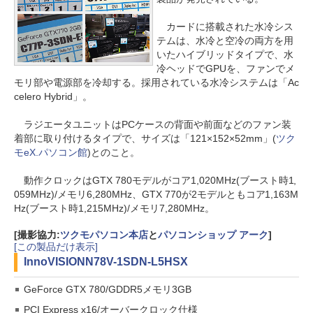
カードに搭載された水冷シス
テムは、水冷と空冷の両方を用
いたハイブリッドタイプで、水
冷ヘッドでGPUを、ファンでメ
モリ部や電源部を冷却する。採用されている水冷システムは「Ac
celero Hybrid」。
ラジエータユニットはPCケースの背面や前面などのファン装
着部に取り付けるタイプで、サイズは「121×152×52mm」(
ツク
モeX.パソコン館
)とのこと。
動作クロックはGTX 780モデルがコア1,020MHz(ブースト時1,
059MHz)/メモリ6,280MHz、GTX 770が2モデルともコア1,163M
Hz(ブースト時1,215MHz)/メモリ7,280MHz。
[撮影協力:
ツクモパソコン本店
と
パソコンショップ アーク
]
[この製品だけ表示]
InnoVISION
N78V-1SDN-L5HSX
GeForce GTX 780/GDDR5メモリ3GB
PCI Express x16/オーバークロック仕様