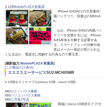
3,129
MobilePLAZA 秋葉原
iPhone 5/4S向けの大容量内
蔵バッテリー。容量は2,680mA
h。
なお、iPhone 5/4Sの内蔵バッ
テリーを交換するには、iPhone
5/4S本体を分解する必要があ
る。スマートフォンの分解や改
造はメーカー保証が受けられな
くなるほか、電波法に抵触する行為なので要注意。
[撮影協力:
MobilePLAZA 秋葉原
]
[この製品だけ表示]
エスエスエーサービス
SU2-MCH05MR
USBホストケーブル(micro USB - micro USB)
480
テクノハウス東映
480
パソコンハウス東映
480
三月兎2号店
両端にmicro USB(Bタイプ/オ