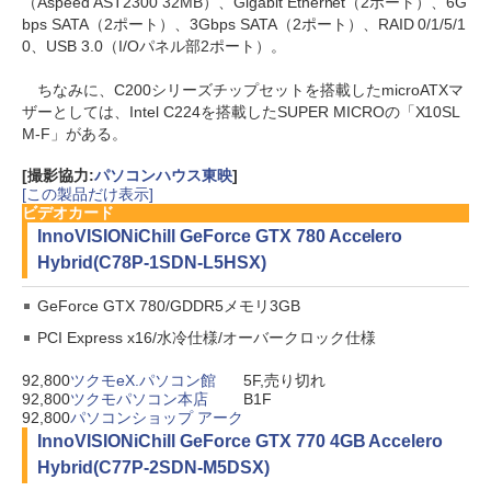
（Aspeed AST2300 32MB）、Gigabit Ethernet（2ポート）、6G
bps SATA（2ポート）、3Gbps SATA（2ポート）、RAID 0/1/5/1
0、USB 3.0（I/Oパネル部2ポート）。
ちなみに、C200シリーズチップセットを搭載したmicroATXマ
ザーとしては、Intel C224を搭載したSUPER MICROの「X10SL
M-F」がある。
[撮影協力:
パソコンハウス東映
]
[この製品だけ表示]
ビデオカード
InnoVISION
iChill GeForce GTX 780 Accelero
Hybrid(C78P-1SDN-L5HSX)
GeForce GTX 780/GDDR5メモリ3GB
PCI Express x16/水冷仕様/オーバークロック仕様
92,800
ツクモeX.パソコン館
5F,売り切れ
92,800
ツクモパソコン本店
B1F
92,800
パソコンショップ アーク
InnoVISION
iChill GeForce GTX 770 4GB Accelero
Hybrid(C77P-2SDN-M5DSX)