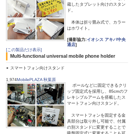
蔵したタブレット向けのスタン
ド。
本体は折り畳み式で、カラー
はホワイト。
[撮影協力:
イオシス アキバ中央
通店
]
[この製品だけ表示]
Multi-functional universal mobile phone holder
スマートフォン向けスタンド
1,974
MobilePLAZA 秋葉原
ポールなどに固定できるクリ
ップ固定式を採用し、85cmのフ
レキシブルアームを搭載したス
マートフォン向けスタンド。
スマートフォンを固定する金
具部分は取り外し可能で、付属
の別スタンドに変更することで
吸盤固定式に変更することも可