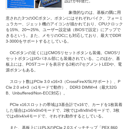
設計が特徴だ。
象徴的なのは、基板の隅に用
意された3つのOCボタン。ボタンにはそれぞれバイク、フォーミ
ュラカー、ジェット機のアイコンが描かれており、CPUクロック
を15%、20〜25%、ユーザー設定値（BIOSで設定）にアップで
きるという。また、メモリのOCにも対応しており、最大でDDR
3-3000をサポートするとしている。
OCボタンの近くにはCMOSリセットボタンも装備。CMOSリ
セットボタンはI/Oパネル部にも装備されている。このほか、基
板上には、POSTコードを表示する2桁の7セグメントLEDや、電
源ボタンもある。
スロット数はPCIe 3.0 x16×3（CrossFireX/SLIサポート）、P
CIe 2.0 x4×3（x1モードで動作）、DDR3 DIMM×4（最大32G
B、Unbuffered/Non-ECC対応）。
PCIe x16スロットの帯域は3基合計でx16で、カードを1枚装着
した場合はx16/x0/x0モードで、2枚ではx8/x8/x0モードで、3枚
ではx8/x4/x4モードで、それぞれ動作するとしている。
また、基板上にはPLXのPCIe 2.0スイッチチップ「PEX 860