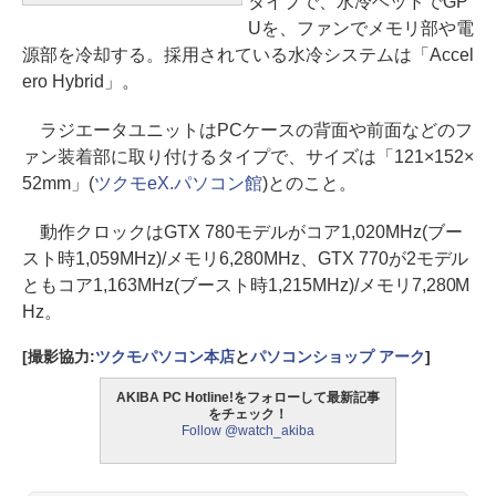
タイプで、水冷ヘッドでGP
Uを、ファンでメモリ部や電
源部を冷却する。採用されている水冷システムは「Accel
ero Hybrid」。
ラジエータユニットはPCケースの背面や前面などのフ
ァン装着部に取り付けるタイプで、サイズは「121×152×
52mm」(
ツクモeX.パソコン館
)とのこと。
動作クロックはGTX 780モデルがコア1,020MHz(ブー
スト時1,059MHz)/メモリ6,280MHz、GTX 770が2モデル
ともコア1,163MHz(ブースト時1,215MHz)/メモリ7,280M
Hz。
[撮影協力:
ツクモパソコン本店
と
パソコンショップ アーク
]
AKIBA PC Hotline!をフォローして最新記事
をチェック！
Follow @watch_akiba