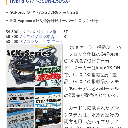
Hybrid(C77P-3SDN-E5DSX)
GeForce GTX 770/GDDR5メモリ2GB
PCI Express x16/水冷仕様/オーバークロック仕様
59,800
ツクモeX.パソコン館
5F
59,800
ツクモパソコン本店
B1F
59,800
パソコンショップ アーク
水冷クーラー搭載/オーバ
ークロック仕様のGeForce
GTX 780/770ビデオカー
ド。メーカーはInnoVISION
で、GTX 780搭載品が1製
品、GTX 770搭載品がメモ
リ4GBモデルと2GBモデル
の2製品が発売されている。
カードに搭載された水冷
システムは、水冷と空冷の
両方を用いたハイブリッド