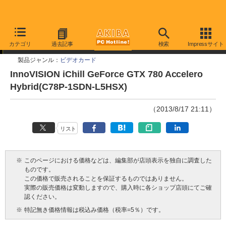
今週見つけた新製品
カテゴリ
過去記事
検索
Impressサイト
製品ジャンル：
ビデオカード
InnoVISION iChill GeForce GTX 780 Accelero
Hybrid(C78P-1SDN-L5HSX)
（2013/8/17 21:11）
リスト
※
このページにおける価格などは、編集部が店頭表示を独自に調査した
ものです。
この価格で販売されることを保証するものではありません。
実際の販売価格は変動しますので、購入時に各ショップ店頭にてご確
認ください。
※
特記無き価格情報は税込み価格（税率=5％）です。