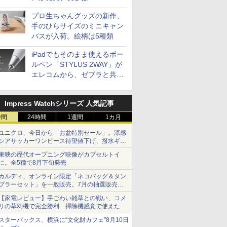
30cm/50cm/1mの3種類
プロ生ちゃんグッズの新作、
手のひらサイズのミニキャン
バスが入荷。絵柄は5種類
iPadでもそのまま使えるボー
ルペン「STYLUS 2WAY」が
エレコムから、ゼブラと共同
開発
Impress Watchシリーズ 人気記事
時間
24時間
1週間
1カ月
ユニクロ、今日から「お盆特別セール」。涼感
シアサッカーワンピース待望値下げ、撥水ギア
ショーツは1990円に
東映の歴代オープニング映像がカプセルトイ
に。全5種で8月下旬発売
カルディ、オンライン限定「ネコバッグ＆タン
ブラーセット」を一般販売。7月の抽選販売の
当選無効分
【家電レビュー】手ごわい雑草との戦い、コメ
リの草刈機で完全勝利 掃除機感覚で使えた
スターバックス、横浜に“文化財カフェ”8月10日