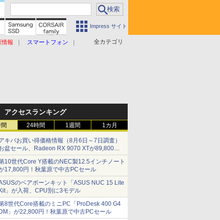
Impress サイト
全カテゴリ
原情報
スマートフォン
アクセスランキング
時間
24時間
1週間
1カ月
アキバお買い得価格情報（8月6日～7日調査）
お盆セール、Radeon RX 9070 XTが89,800
円、水平周波数24.8kHz対応の17型モニターが
第10世代Core Y搭載のNEC製12.5インチノート
9,801円、暑さ指数連動セール ほか
が17,800円！秋葉原で中古PCセール
ASUSのベアボーンキット「ASUS NUC 15 Lite
Kit」が入荷、CPU別に3モデル
第8世代Core搭載のミニPC「ProDesk 400 G4
DM」が22,800円！秋葉原で中古PCセール