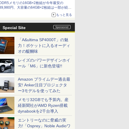
DDR5メモリの16GB×2枚組が今年最安の
39,980円、大容量の64GB×2枚組は一部が続騰
[8月前半のメモリ価格]
もっと見る
Special Site
「A&ultima SP4000T」の魅
力！ポケットに入るオーディ
オの醍醐味
レイズのパワーデザインホイ
ール「M6」に新色登場!!
Amazon プライムデー過去最
安! Anker注目プロジェクタ
ー3モデルを使ってみた
メモリ32GBでも予算内。産
経新聞社がAMD Ryzen搭載
dynabookを2千台導入
エントリーなのに脅威の実
力!「Osprey」Noble Audioワ