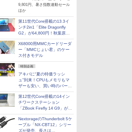
9,801円、暑さ指数連動セール
ほか
第11世代Core搭載の13.3イ
ンチ2in1「Elite Dragonfly
G2」が64,800円！秋葉原で
中古PCセール
X68000用MMCカードリーダ
ー「MMCじょい君」のケー
ス付きモデル
特別企画
アキバに“夏の特価ラッシ
ュ”到来！CPUもメモリもマ
ザーも安い、買い時のパーツ
は？【8月7日(金)22時配信】
第12世代Core搭載の14イン
チワークステーション
「ZBook Firefly 14 G9」が
79,800円！秋葉原で中古PC
NextorageのThunderbolt 5ケ
セール
ーブル「NX-CBT12」シリー
ズが発売、長さは