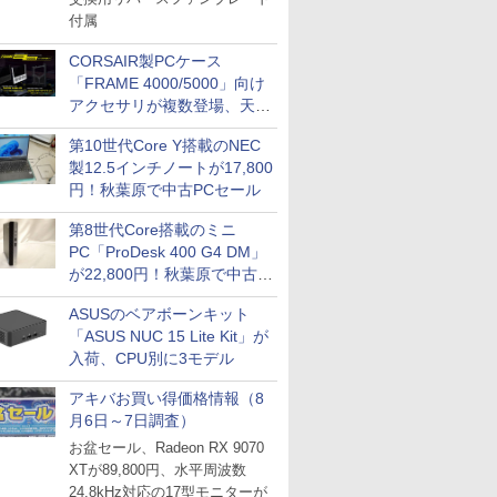
付属
CORSAIR製PCケース
「FRAME 4000/5000」向け
アクセサリが複数登場、天然
木製パネルや背面コネクタ対
第10世代Core Y搭載のNEC
応トレイなど
製12.5インチノートが17,800
円！秋葉原で中古PCセール
第8世代Core搭載のミニ
PC「ProDesk 400 G4 DM」
が22,800円！秋葉原で中古
PCセール
ASUSのベアボーンキット
「ASUS NUC 15 Lite Kit」が
入荷、CPU別に3モデル
アキバお買い得価格情報（8
月6日～7日調査）
お盆セール、Radeon RX 9070
XTが89,800円、水平周波数
24.8kHz対応の17型モニターが