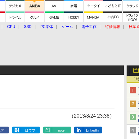
CPU
SSD
PC本体
ゲーム
電子工作
特価情報
秋葉
グルメ
イベント
価格動向
1
（2013/8/24 23:38）
ェア
はてブ
note
LinkedIn