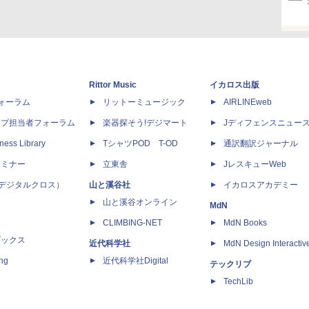
Rittor Music
イカロス出版
dフォーラム
リットーミュージック
AIRLINEweb
ップ担当者フォーラム
楽器探そう!デジマート
Jディフェンスニュー
ness Library
TシャツPOD T-OD
通訳翻訳ジャーナル
セミナー
立東舎
JレスキューWeb
 X（デジタルクロス）
山と溪谷社
イカロスアカデミー
山と溪谷オンライン
MdN
CLIMBING-NET
MdN Books
ブックス
近代科学社
MdN Design Interactiv
ing
近代科学社Digital
テックリブ
TechLib