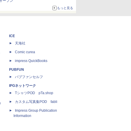
オープン
もっと見る
ICE
天海社
ス
Comic curea
impress QuickBooks
PUBFUN
パブファンセルフ
IPGネットワーク
TシャツPOD pTa.shop
カスタム写真集POD fabli
e
Impress Group Publication
Information