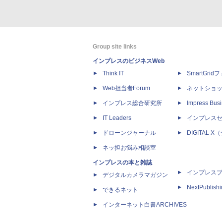
Group site links
インプレスのビジネスWeb
Think IT
SmartGri
Web担当者Forum
ネットショ
インプレス総合研究所
Impress Busi
IT Leaders
インプレス
ドローンジャーナル
DIGITAL
ネッ担お悩み相談室
インプレスの本と雑誌
インプレス
デジタルカメラマガジン
NextPublish
できるネット
インターネット白書ARCHIVES