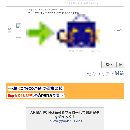
[先週まで:12位→13位→10位→13位→−]
スクウェア・エニックス/SQUARE ENIX
【PC】 コール オブ デューティ ブラックオプス II 字幕版
10
3,580円
[
↓
]
[先週まで:16位→−→−→
3位
→7位]
次へ
セキュリティ対策
AKIBA PC Hotline!をフォローして最新記事
をチェック！
Follow @watch_akiba