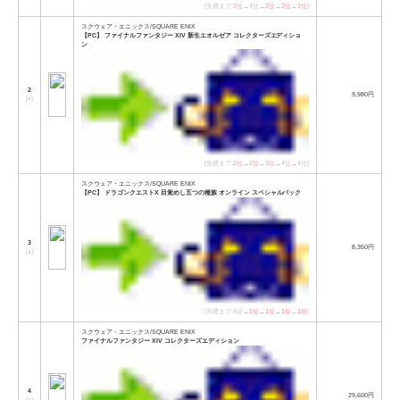
[先週まで:
3位
→
4位
→
2位
→
2位
→
2位
]
スクウェア・エニックス/SQUARE ENIX
【PC】 ファイナルファンタジー XIV 新生エオルゼア コレクターズエディショ
ン
2
9,980円
[
↑
]
[先週まで:
2位
→
2位
→
3位
→
4位
→
4位
]
スクウェア・エニックス/SQUARE ENIX
【PC】 ドラゴンクエストX 目覚めし五つの種族 オンライン スペシャルパック
3
8,350円
[
↓
]
[先週まで:
4位
→
1位
→
1位
→
1位
→
1位
]
スクウェア・エニックス/SQUARE ENIX
ファイナルファンタジー XIV コレクターズエディション
4
29,600円
[
↓
]