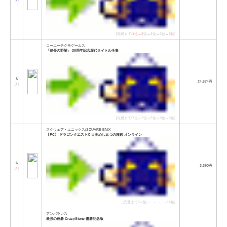
[先週まで:
1位
→
3位
→
4位
→6位→
3位
]
コーエーテクモゲームス
「信長の野望」 30周年記念歴代タイトル全集
5
24,574円
[
↑
]
[先週まで:7位→7位→5位→9位→6位]
スクウェア・エニックス/SQUARE ENIX
【PC】 ドラゴンクエストX 目覚めし五つの種族 オンライン
6
3,390円
[
↑
]
[先週まで:17位→−→−→−→14位]
アンバランス
最強の囲碁 CrazyStone 優勝記念版