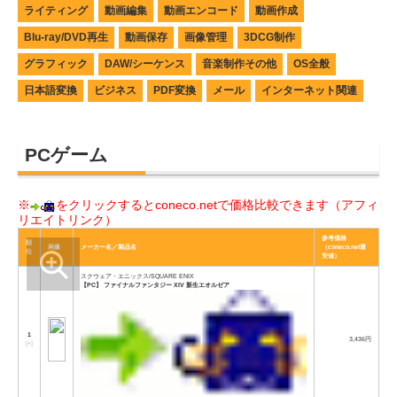
ライティング
動画編集
動画エンコード
動画作成
Blu-ray/DVD再生
動画保存
画像管理
3DCG制作
グラフィック
DAW/シーケンス
音楽制作その他
OS全般
日本語変換
ビジネス
PDF変換
メール
インターネット関連
PCゲーム
※
をクリックするとconeco.netで価格比較できます（アフィ
リエイトリンク）
参考価格
順
画像
メーカー名／製品名
（coneco.net最
位
安値）
スクウェア・エニックス/SQUARE ENIX
【PC】 ファイナルファンタジー XIV 新生エオルゼア
1
3,436円
[
↑
]