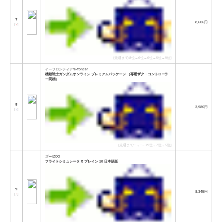
7
8,606円
[
↑
]
[先週まで:8位→6位→6位→5位→9位]
イーフロンティア/e-frontier
機動戦士ガンダムオンライン プレミアムパッケージ （専用ザク・コントローラ
ー同梱）
8
3,980円
[
↓
]
[先週まで:−→−→19位→7位→5位]
ズー/ZOO
フライトシミュレータ X プレイン 10 日本語版
9
8,345円
[
↑
]