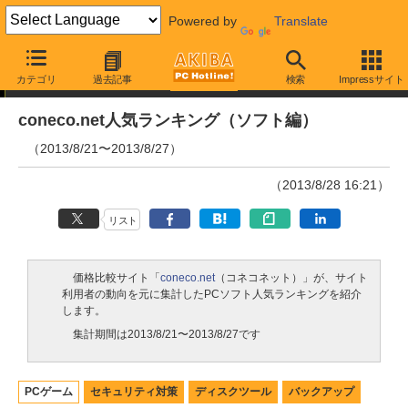
Powered by
Translate
ランキング
カテゴリ
過去記事
検索
Impressサイト
coneco.net人気ランキング（ソフト編）
（2013/8/21〜2013/8/27）
（2013/8/28 16:21）
リスト
価格比較サイト「
coneco.net
（コネコネット）」が、サイト
利用者の動向を元に集計したPCソフト人気ランキングを紹介
します。
集計期間は2013/8/21〜2013/8/27です
PCゲーム
セキュリティ対策
ディスクツール
バックアップ