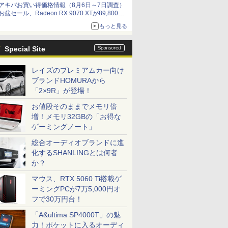
アキバお買い得価格情報（8月6日～7日調査）
by 石川 ひさよし
お盆セール、Radeon RX 9070 XTが89,800
円、水平周波数24.8kHz対応の17型モニターが
もっと見る
9,801円、暑さ指数連動セール ほか
Special Site
レイズのプレミアムカー向け
ブランドHOMURAから
「2×9R」が登場！
お値段そのままでメモリ倍
増！メモリ32GBの「お得な
ゲーミングノート」
総合オーディオブランドに進
化するSHANLINGとは何者
か？
マウス、RTX 5060 Ti搭載ゲ
ーミングPCが7万5,000円オ
フで30万円台！
「A&ultima SP4000T」の魅
力！ポケットに入るオーディ