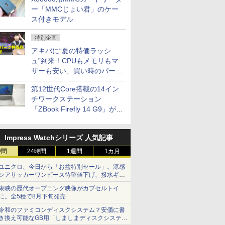
ー「MMCじょい君」のケー
ス付きモデル
特別企画
アキバに“夏の特価ラッシ
ュ”到来！CPUもメモリもマ
ザーも安い、買い時のパーツ
は？【8月7日(金)22時配信】
第12世代Core搭載の14イン
チワークステーション
「ZBook Firefly 14 G9」が
79,800円！秋葉原で中古PC
セール
Impress Watchシリーズ 人気記事
時間
24時間
1週間
1カ月
ユニクロ、今日から「お盆特別セール」。涼感
シアサッカーワンピース待望値下げ、撥水ギア
ショーツは1990円に
東映の歴代オープニング映像がカプセルトイ
に。全5種で8月下旬発売
令和のファミコンディスクシステム？安価に書
き換え可能なGB用「しましまディスクシステ