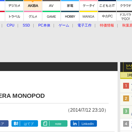
CPU
SSD
PC本体
ゲーム
電子工作
特価情報
秋葉
グルメ
イベント
価格動向
1
MERA MONOPOD
（2014/7/12 23:10）
ェア
はてブ
note
LinkedIn