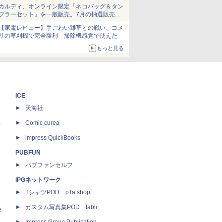
ム」
カルディ、オンライン限定「ネコバッグ＆タン
ブラーセット」を一般販売。7月の抽選販売の
当選無効分
【家電レビュー】手ごわい雑草との戦い、コメ
リの草刈機で完全勝利 掃除機感覚で使えた
もっと見る
ICE
天海社
ス
Comic curea
impress QuickBooks
PUBFUN
パブファンセルフ
IPGネットワーク
TシャツPOD pTa.shop
カスタム写真集POD fabli
e