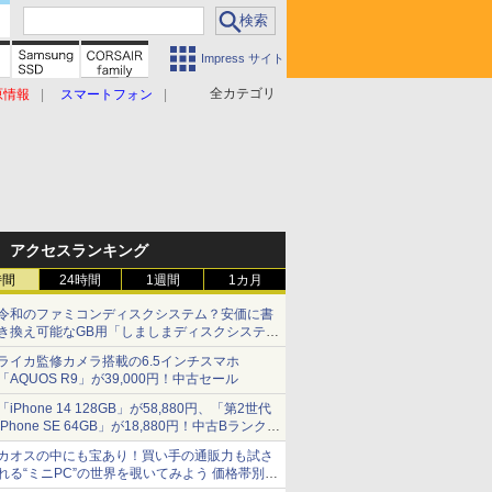
Impress サイト
全カテゴリ
原情報
スマートフォン
アクセスランキング
時間
24時間
1週間
1カ月
令和のファミコンディスクシステム？安価に書
き換え可能なGB用「しましまディスクシステ
ム」
ライカ監修カメラ搭載の6.5インチスマホ
「AQUOS R9」が39,000円！中古セール
「iPhone 14 128GB」が58,880円、「第2世代
iPhone SE 64GB」が18,880円！中古Bランク品
セール
カオスの中にも宝あり！買い手の通販力も試さ
れる“ミニPC”の世界を覗いてみよう 価格帯別に
仕様や特徴を整理、11製品をピックアップ text