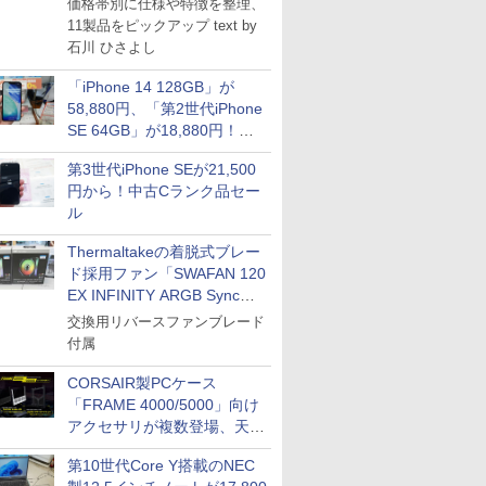
価格帯別に仕様や特徴を整理、
11製品をピックアップ text by
石川 ひさよし
「iPhone 14 128GB」が
58,880円、「第2世代iPhone
SE 64GB」が18,880円！中
古Bランク品セール
第3世代iPhone SEが21,500
円から！中古Cランク品セー
ル
Thermaltakeの着脱式ブレー
ド採用ファン「SWAFAN 120
EX INFINITY ARGB Sync」
に単品パッケージ
交換用リバースファンブレード
付属
CORSAIR製PCケース
「FRAME 4000/5000」向け
アクセサリが複数登場、天然
木製パネルや背面コネクタ対
第10世代Core Y搭載のNEC
応トレイなど