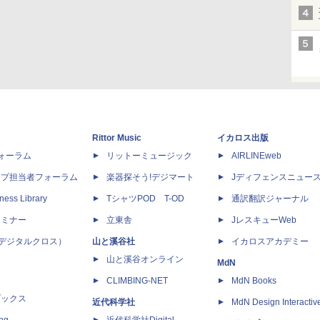
Rittor Music
イカロス出版
dフォーラム
リットーミュージック
AIRLINEweb
ップ担当者フォーラム
楽器探そう!デジマート
Jディフェンスニュー
ness Library
TシャツPOD T-OD
通訳翻訳ジャーナル
セミナー
立東舎
JレスキューWeb
 X（デジタルクロス）
山と溪谷社
イカロスアカデミー
山と溪谷オンライン
MdN
CLIMBING-NET
MdN Books
ブックス
近代科学社
MdN Design Interactiv