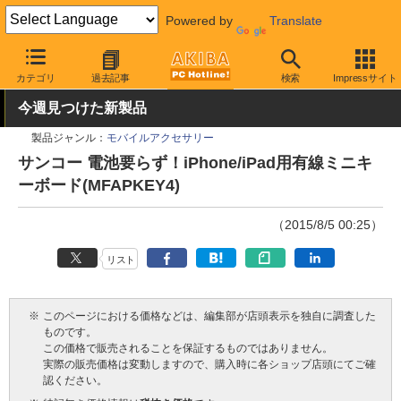
Powered by
Translate
AKIBA PC Hotline!
PC周辺機器
キーボード
サンコー
カテゴリ
過去記事
検索
Impressサイト
今週見つけた新製品
製品ジャンル：
モバイルアクセサリー
サンコー 電池要らず！iPhone/iPad用有線ミニキ
ーボード(MFAPKEY4)
（2015/8/5 00:25）
リスト
※
このページにおける価格などは、編集部が店頭表示を独自に調査した
ものです。
この価格で販売されることを保証するものではありません。
実際の販売価格は変動しますので、購入時に各ショップ店頭にてご確
認ください。