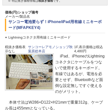
※
特記無き価格情報は
税抜き価格
です。
価格(円)
ショップ
備考
メーカー/製品名
サンコー
電池要らず！iPhone/iPad用有線ミニキーボ
ード(MFAPKEY4)
Lightningコネクタ用有線ミニキーボード
税抜き価格表
サンコーレアモノショップ秋
1F,表示価格は税込
示なし
葉原総本店
4,480円
iPad、iPhoneのLightning
コネクタにケーブルをつな
いで使用するキーボード。
有線ではあるが、電池を必
要とせず、Bluetoothなど面
倒な設定無しですぐ使える
のがメリット。
本体寸法はW286×D122×H21mmで重量312g、ケーブ
ル長は455mmとなっている。