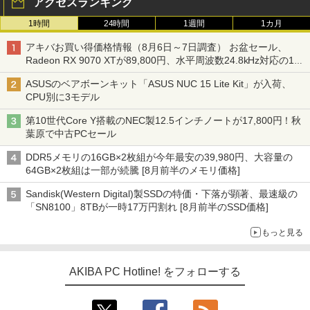
アクセスランキング
1時間
24時間
1週間
1カ月
アキバお買い得価格情報（8月6日～7日調査） お盆セール、
Radeon RX 9070 XTが89,800円、水平周波数24.8kHz対応の17
型モニターが9,801円、暑さ指数連動セール ほか
ASUSのベアボーンキット「ASUS NUC 15 Lite Kit」が入荷、
CPU別に3モデル
第10世代Core Y搭載のNEC製12.5インチノートが17,800円！秋
葉原で中古PCセール
DDR5メモリの16GB×2枚組が今年最安の39,980円、大容量の
64GB×2枚組は一部が続騰 [8月前半のメモリ価格]
Sandisk(Western Digital)製SSDの特価・下落が顕著、最速級の
「SN8100」8TBが一時17万円割れ [8月前半のSSD価格]
もっと見る
AKIBA PC Hotline! をフォローする