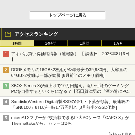
トップページに戻る
アクセスランキング
1時間
24時間
1週間
1カ月
アキバお買い得価格情報（速報版） 【 調査日：2026年8月6日
】
DDR5メモリの16GB×2枚組が今年最安の39,980円、大容量の
64GB×2枚組は一部が続騰 [8月前半のメモリ価格]
XBOX Series Xが値上げで10万円超え。近い性能のゲーミング
PCを自作するといくらになる？【石田賀津男の『酒の肴にPCゲ
ーム』】
Sandisk(Western Digital)製SSDの特価・下落が顕著、最速級の
「SN8100」8TBが一時17万円割れ [8月前半のSSD価格]
microATXマザーが2枚搭載できる巨大PCケース「CAPO X」が
Thermaltakeから、カラーは2色
もっと見る