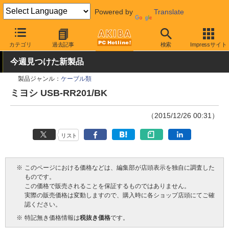
Powered by
Translate
AKIBA PC Hotline!
PC周辺機器
ケーブル
microUSBケーブル
カテゴリ
過去記事
検索
Impressサイト
今週見つけた新製品
製品ジャンル：
ケーブル類
ミヨシ USB-RR201/BK
（2015/12/26 00:31）
リスト
※
このページにおける価格などは、編集部が店頭表示を独自に調査した
ものです。
この価格で販売されることを保証するものではありません。
実際の販売価格は変動しますので、購入時に各ショップ店頭にてご確
認ください。
※
特記無き価格情報は
税抜き価格
です。