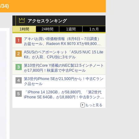
/34)
アクセスランキング
1時間
24時間
1週間
1カ月
アキバお買い得価格情報（8月6日～7日調査）
お盆セール、Radeon RX 9070 XTが89,800
円、水平周波数24.8kHz対応の17型モニターが
ASUSのベアボーンキット「ASUS NUC 15 Lite
9,801円、暑さ指数連動セール ほか
Kit」が入荷、CPU別に3モデル
第10世代Core Y搭載のNEC製12.5インチノート
が17,800円！秋葉原で中古PCセール
第3世代iPhone SEが21,500円から！中古Cラン
ク品セール
「iPhone 14 128GB」が58,880円、「第2世代
iPhone SE 64GB」が18,880円！中古Bランク品
セール
もっと見る