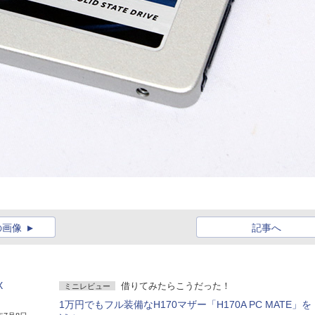
の画像
記事へ
X
借りてみたらこうだった！
ミニレビュー
1万円でもフル装備なH170マザー「H170A PC MATE」を