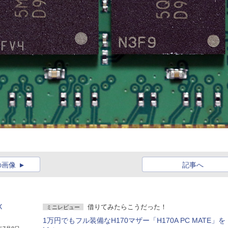
の画像
記事へ
X
借りてみたらこうだった！
ミニレビュー
1万円でもフル装備なH170マザー「H170A PC MATE」を