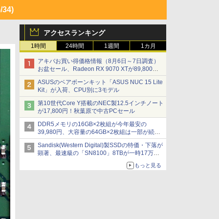
/34)
アクセスランキング
1時間
24時間
1週間
1カ月
アキバお買い得価格情報（8月6日～7日調査）
お盆セール、Radeon RX 9070 XTが89,800
円、水平周波数24.8kHz対応の17型モニターが
ASUSのベアボーンキット「ASUS NUC 15 Lite
9,801円、暑さ指数連動セール ほか
Kit」が入荷、CPU別に3モデル
第10世代Core Y搭載のNEC製12.5インチノート
が17,800円！秋葉原で中古PCセール
DDR5メモリの16GB×2枚組が今年最安の
39,980円、大容量の64GB×2枚組は一部が続騰
[8月前半のメモリ価格]
Sandisk(Western Digital)製SSDの特価・下落が
顕著、最速級の「SN8100」8TBが一時17万円
割れ [8月前半のSSD価格]
もっと見る